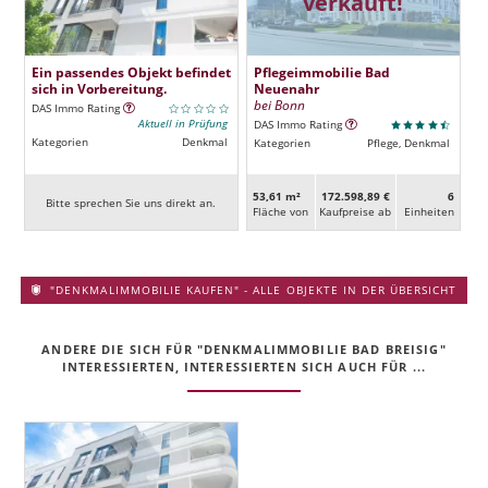
verkauft!
Ein passendes Objekt befindet
Pflegeimmobilie Bad
sich in Vorbereitung.
Neuenahr
bei Bonn
DAS Immo Rating
Aktuell in Prüfung
DAS Immo Rating
Kategorien
Denkmal
Kategorien
Pflege, Denkmal
53,61 m²
172.598,89 €
6
Bitte sprechen Sie uns direkt an.
Fläche von
Kaufpreise ab
Ein­heiten
"DENKMALIMMOBILIE KAUFEN" - ALLE OBJEKTE IN DER ÜBERSICHT
ANDERE DIE SICH FÜR "DENKMALIMMOBILIE BAD BREISIG"
INTERESSIERTEN, INTERESSIERTEN SICH AUCH FÜR ...