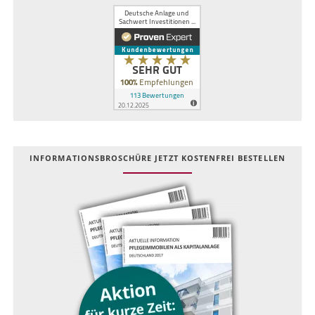
INFOR­MATIONS­BROSCHÜRE JETZT KOSTEN­FREI BESTELLEN