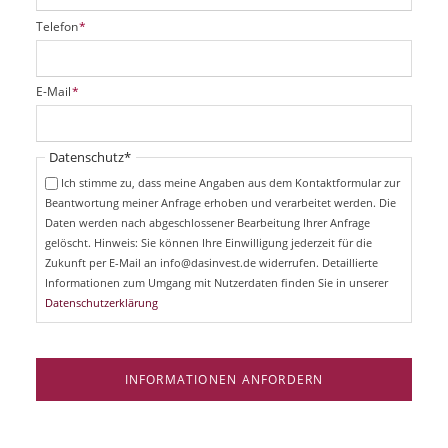
P
Telefon
*
f
l
i
P
E-Mail
*
c
f
h
l
t
i
Pflichtfeld
Datenschutz
*
f
c
e
Ich stimme zu, dass meine Angaben aus dem Kontaktformular zur
h
l
Beantwortung meiner Anfrage erhoben und verarbeitet werden. Die
t
d
Daten werden nach abgeschlossener Bearbeitung Ihrer Anfrage
f
e
gelöscht. Hinweis: Sie können Ihre Einwilligung jederzeit für die
l
Zukunft per E-Mail an info@dasinvest.de widerrufen. Detaillierte
d
Informationen zum Umgang mit Nutzerdaten finden Sie in unserer
Datenschutzerklärung
INFORMATIONEN ANFORDERN