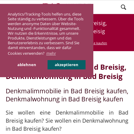
Analytics/Tracking-Tools helfen uns, diese
Seite ständig zu verbessern. Über die Tools
Denkmalimmobilie Bad Breisig,
werden anonyme Daten über Website-
Nutzung und -Funktionalität gesammelt.
Denkmalwohnung Bad Breisig
Wir nutzen die Erkenntnisse, um unsere
Produkte, Dienstleistungen und das
Benutzererlebnis zu verbessern. Sind Sie
DASINVEST
Service
Denkmalimmobilie kaufen
damit einverstanden, dass wir dafür
Cookies verwenden?
mehr
Denkmalimmobilie in Bad Breisig,
ablehnen
akzeptieren
Denkmalwohnung in Bad Breisig
Denkmalimmobilie in Bad Breisig kaufen,
Denkmalwohnung in Bad Breisig kaufen
Sie wollen eine Denkmalimmobilie in Bad
Breisig kaufen? Sie wollen ein Denkmalwohnung
in Bad Breisig kaufen?