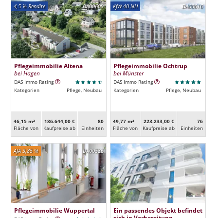
4,5 % Rendite
DA00609
KfW 40 NH
DA00616
Pflegeimmobilie Altena
Pflegeimmobilie Ochtrup
bei Hagen
bei Münster
DAS Immo Rating
DAS Immo Rating
Kategorien
Pflege, Neubau
Kategorien
Pflege, Neubau
46,15 m²
186.644,00 €
80
49,77 m²
223.233,00 €
76
Fläche von
Kaufpreise ab
Ein­heiten
Fläche von
Kaufpreise ab
Ein­heiten
AfA 3,85 %
DA00536
Pflegeimmobilie Wuppertal
Ein passendes Objekt befindet
sich in Vorbereitung.