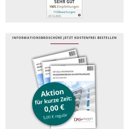
INFOR­MATIONS­BROSCHÜRE JETZT KOSTEN­FREI BESTELLEN