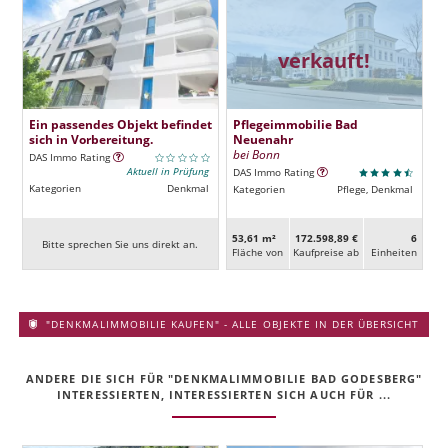
verkauft!
Ein passendes Objekt befindet
Pflegeimmobilie Bad
sich in Vorbereitung.
Neuenahr
bei Bonn
DAS Immo Rating
Aktuell in Prüfung
DAS Immo Rating
Kategorien
Denkmal
Kategorien
Pflege, Denkmal
53,61 m²
172.598,89 €
6
Bitte sprechen Sie uns direkt an.
Fläche von
Kaufpreise ab
Ein­heiten
"DENKMALIMMOBILIE KAUFEN" - ALLE OBJEKTE IN DER ÜBERSICHT
ANDERE DIE SICH FÜR "DENKMALIMMOBILIE BAD GODESBERG"
INTERESSIERTEN, INTERESSIERTEN SICH AUCH FÜR ...