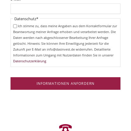
c
f
h
l
t
i
Pflichtfeld
Datenschutz
*
f
c
e
Ich stimme zu, dass meine Angaben aus dem Kontaktformular zur
h
l
Beantwortung meiner Anfrage erhoben und verarbeitet werden. Die
t
d
Daten werden nach abgeschlossener Bearbeitung Ihrer Anfrage
f
e
gelöscht. Hinweis: Sie können Ihre Einwilligung jederzeit für die
l
Zukunft per E-Mail an info@dasinvest.de widerrufen. Detaillierte
d
Informationen zum Umgang mit Nutzerdaten finden Sie in unserer
Datenschutzerklärung
INFORMATIONEN ANFORDERN