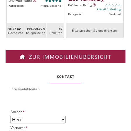
DAS Immo Rating
DAS Immo Rating
Kategorien
Pflege, Bestand
Aktuell in Prüfung
Kategorien
Denkmal
48,27 m²
194.900,00 €
80
Bitte sprechen Sie uns direkt an.
Fläche von
Kaufpreise ab
Ein­heiten
ZUR IMMOBILIENÜBERSICHT
KONTAKT
Ihre Kontaktdaten
O
U
b
R
j
L
e
P
Anrede
*
k
f
t
l
P
P
Vorname
*
i
l