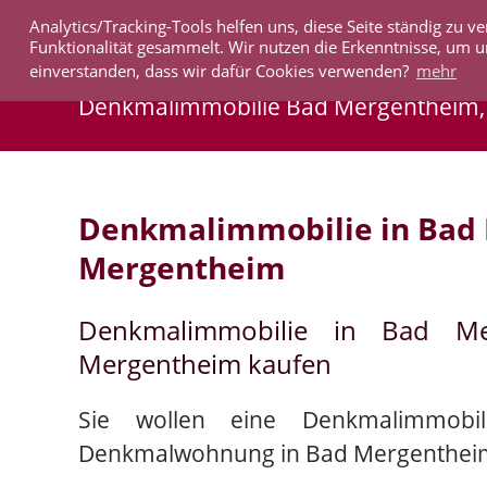
Analytics/Tracking-Tools helfen uns, diese Seite ständig zu
IMMOBILIEN
Funktionalität gesammelt. Wir nutzen die Erkenntnisse, um u
einverstanden, dass wir dafür Cookies verwenden?
mehr
Denkmalimmobilie Bad Mergentheim
Denkmalimmobilie in Bad
Mergentheim
Denkmalimmobilie in Bad M
Mergentheim kaufen
Sie wollen eine Denkmalimmobi
Denkmalwohnung in Bad Mergenthei