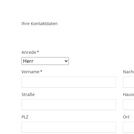
Ihre Kontaktdaten
ObjektPlatzhalter
URL
Pflichtfeld
Anrede
*
Pflichtfeld
Pflich
Vorname
*
Nach
Straße
Hau
PLZ
Ort