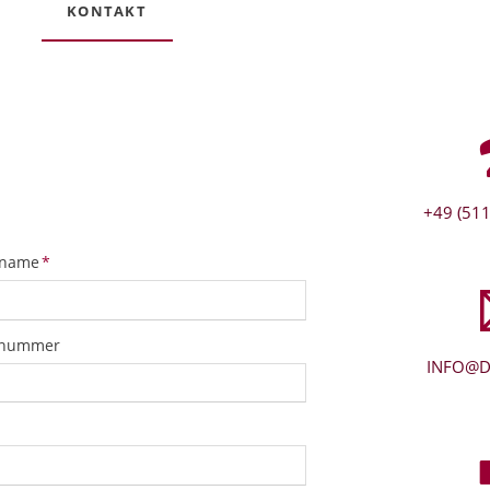
KONTAKT
+49 (511
tfeld
name
*
snummer
INFO@D