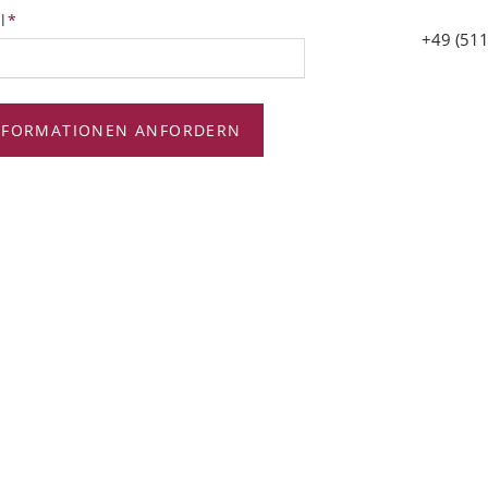
tfeld
l
*
+49 (511
NFORMATIONEN ANFORDERN