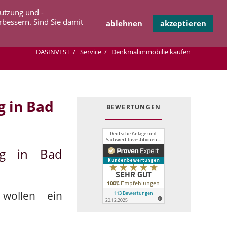
Navigation
Nutzung und -
OPERATION
INFOTHEK
KONTAKT
überspringen
rbessern. Sind Sie damit
ablehnen
akzeptieren
DASINVEST
Service
Denkmalimmobilie kaufen
 in Bad
BEWERTUNGEN
ng in Bad
wollen ein