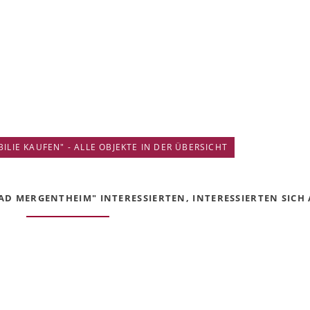
IE KAUFEN" - ALLE OBJEKTE IN DER ÜBERSICHT
D MERGENTHEIM" INTERESSIERTEN, INTERESSIERTEN SICH A