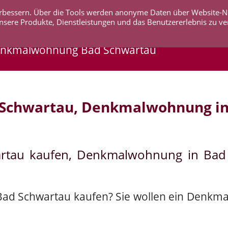
 verbessern. Über die Tools werden anonyme Daten über Website-
AKTUELLES
UNTERNEHMEN
SERVICE
KO
nsere Produkte, Dienstleistungen und das Benutzererlebnis zu ve
enkmalwohnung Bad Schwartau
 Schwartau, Denkmalwohnung in
artau kaufen, Denkmalwohnung in Bad
 Bad Schwartau kaufen? Sie wollen ein Denkm