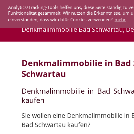
Analytics/Tracking-Tools helfen uns, diese Seite ständig zu
IMMOBILIEN
Funktionalität gesammelt. Wir nutzen die Erkenntnisse, um u
einverstanden, dass wir dafür Cookies verwenden?
mehr
Denkmalimmobilie Bad Schwartau, D
Denkmalimmobilie in Bad
Schwartau
Denkmalimmobilie in Bad Schw
kaufen
Sie wollen eine Denkmalimmobilie in
Bad Schwartau kaufen?