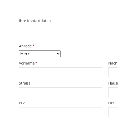
Ihre Kontaktdaten
ObjektPlatzhalter
URL
Pflichtfeld
Anrede
*
Pflichtfeld
Pflich
Vorname
*
Nach
Straße
Hau
PLZ
Ort