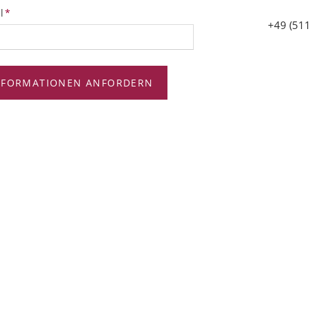
tfeld
l
*
+49 (511
NFORMATIONEN ANFORDERN