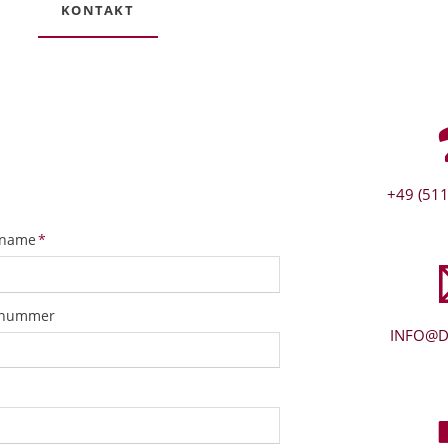
KONTAKT
+49 (511
tfeld
name
*
snummer
INFO@D