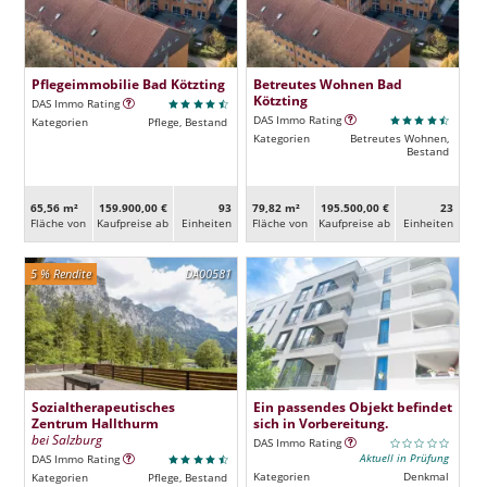
Pflegeimmobilie Bad Kötzting
Betreutes Wohnen Bad
Kötzting
DAS Immo Rating
DAS Immo Rating
Kategorien
Pflege, Bestand
Kategorien
Betreutes Wohnen,
Bestand
65,56 m²
159.900,00 €
93
79,82 m²
195.500,00 €
23
Fläche von
Kaufpreise ab
Ein­heiten
Fläche von
Kaufpreise ab
Ein­heiten
5 % Rendite
DA00581
Sozialtherapeutisches
Ein passendes Objekt befindet
Zentrum Hallthurm
sich in Vorbereitung.
bei Salzburg
DAS Immo Rating
Aktuell in Prüfung
DAS Immo Rating
Kategorien
Denkmal
Kategorien
Pflege, Bestand