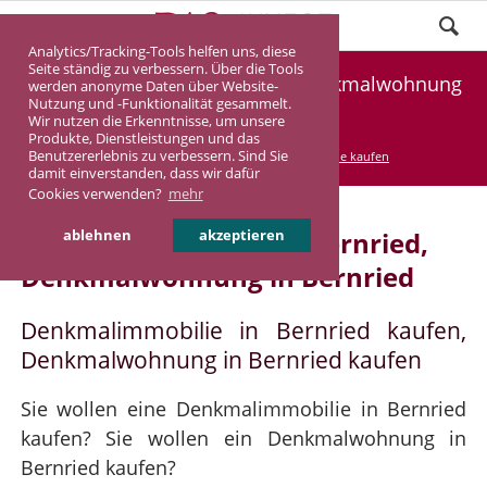
Analytics/Tracking-Tools helfen uns, diese
Seite ständig zu verbessern. Über die Tools
Denkmalimmobilie Bernried, Denkmalwohnung
werden anonyme Daten über Website-
Nutzung und -Funktionalität gesammelt.
Bernried
Wir nutzen die Erkenntnisse, um unsere
Produkte, Dienstleistungen und das
Benutzererlebnis zu verbessern. Sind Sie
DASINVEST
Service
Denkmalimmobilie kaufen
damit einverstanden, dass wir dafür
Cookies verwenden?
mehr
Denkmalimmobilie in Bernried,
ablehnen
akzeptieren
Denkmalwohnung in Bernried
Denkmalimmobilie in Bernried kaufen,
Denkmalwohnung in Bernried kaufen
Sie wollen eine Denkmalimmobilie in Bernried
kaufen? Sie wollen ein Denkmalwohnung in
Bernried kaufen?