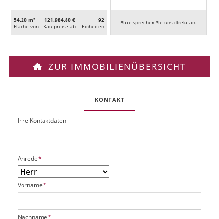
54,20 m²
121.984,80 €
92
Bitte sprechen Sie uns direkt an.
Fläche von
Kaufpreise ab
Ein­heiten
ZUR IMMOBILIENÜBERSICHT
KONTAKT
Ihre Kontaktdaten
O
U
b
R
j
L
e
P
Anrede
*
k
f
t
l
P
P
Vorname
*
i
l
f
c
a
l
h
t
i
t
P
Nachname
*
z