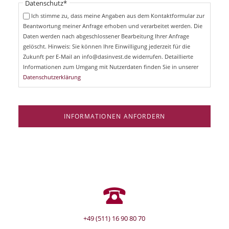
Pflichtfeld
Datenschutz
*
f
c
e
Ich stimme zu, dass meine Angaben aus dem Kontaktformular zur
h
l
Beantwortung meiner Anfrage erhoben und verarbeitet werden. Die
t
d
Daten werden nach abgeschlossener Bearbeitung Ihrer Anfrage
f
e
gelöscht. Hinweis: Sie können Ihre Einwilligung jederzeit für die
l
Zukunft per E-Mail an info@dasinvest.de widerrufen. Detaillierte
d
Informationen zum Umgang mit Nutzerdaten finden Sie in unserer
Datenschutzerklärung
INFORMATIONEN ANFORDERN
+49 (511) 16 90 80 70