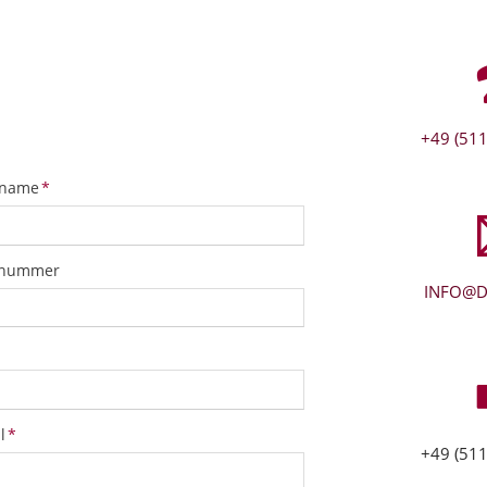
+49 (511
tfeld
name
*
snummer
INFO@D
tfeld
l
*
+49 (511