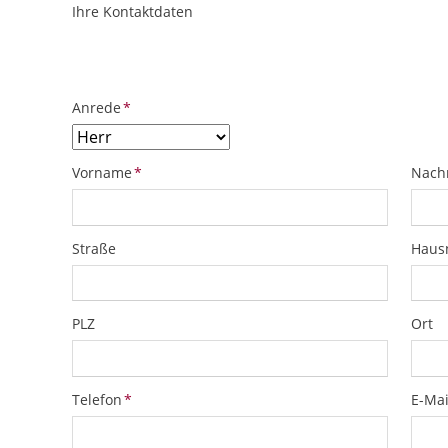
Ihre Kontaktdaten
ObjektPlatzhalter
URL
Pflichtfeld
Anrede
*
Pflichtfeld
Pflich
Vorname
*
Nach
Straße
Hau
PLZ
Ort
Pflichtfeld
Pflich
Telefon
*
E-Mai