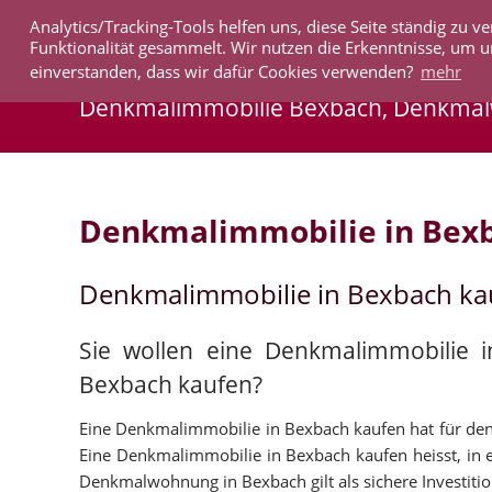
Analytics/Tracking-Tools helfen uns, diese Seite ständig zu
IMMOBILIEN
Funktionalität gesammelt. Wir nutzen die Erkenntnisse, um u
einverstanden, dass wir dafür Cookies verwenden?
mehr
Denkmalimmobilie Bexbach, Denkma
Denkmalimmobilie in Bex
Denkmalimmobilie in Bexbach k
Sie wollen eine Denkmalimmobilie 
Bexbach kaufen?
Eine Denkmalimmobilie in Bexbach kaufen hat für den K
Eine Denkmalimmobilie in Bexbach kaufen heisst, in ei
Denkmalwohnung in Bexbach gilt als sichere Investitio