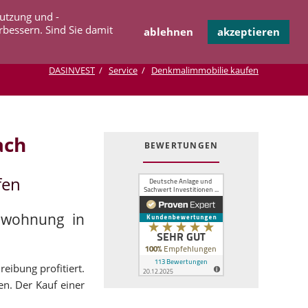
Navigation
Nutzung und -
OPERATION
INFOTHEK
KONTAKT
überspringen
rbessern. Sind Sie damit
ablehnen
akzeptieren
DASINVEST
Service
Denkmalimmobilie kaufen
ach
BEWERTUNGEN
fen
lwohnung in
eibung profitiert.
en. Der Kauf einer