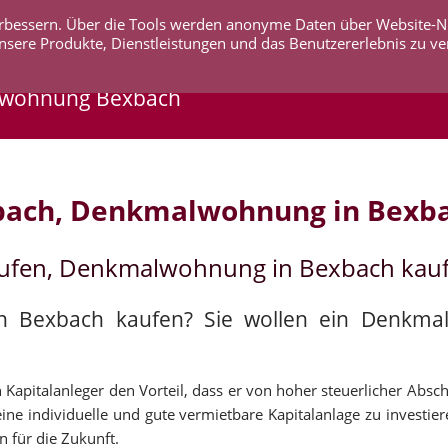
 verbessern. Über die Tools werden anonyme Daten über Website-
AKTUELLES
UNTERNEHMEN
SERVICE
KO
nsere Produkte, Dienstleistungen und das Benutzererlebnis zu ve
lwohnung Bexbach
bach, Denkmalwohnung in Bexb
aufen, Denkmalwohnung in Bexbach kau
in Bexbach kaufen? Sie wollen ein Denkma
apitalanleger den Vorteil, dass er von hoher steuerlicher Abschr
ne individuelle und gute vermietbare Kapitalanlage zu investier
n für die Zukunft.