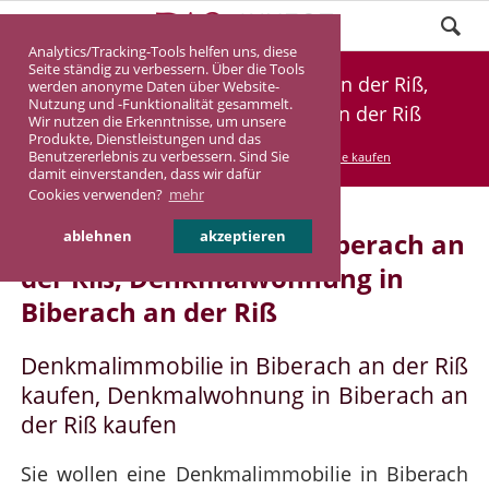
Analytics/Tracking-Tools helfen uns, diese
Seite ständig zu verbessern. Über die Tools
Denkmalimmobilie Biberach an der Riß,
werden anonyme Daten über Website-
Nutzung und -Funktionalität gesammelt.
Denkmalwohnung Biberach an der Riß
Wir nutzen die Erkenntnisse, um unsere
Produkte, Dienstleistungen und das
Benutzererlebnis zu verbessern. Sind Sie
DASINVEST
Service
Denkmalimmobilie kaufen
damit einverstanden, dass wir dafür
Cookies verwenden?
mehr
Denkmalimmobilie in Biberach an
ablehnen
akzeptieren
der Riß, Denkmalwohnung in
Biberach an der Riß
Denkmalimmobilie in Biberach an der Riß
kaufen, Denkmalwohnung in Biberach an
der Riß kaufen
Sie wollen eine Denkmalimmobilie in Biberach