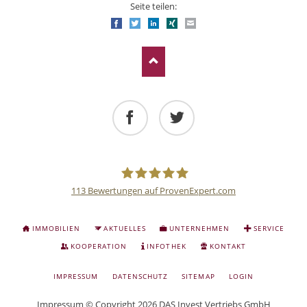
Seite teilen:
Facebook
Twitter
LinkedIn
Xing
E-mail
Facebook
Twitter
113
Bewertungen auf ProvenExpert.com
Deutsche
NAVIGATION
IMMOBILIEN
AKTUELLES
UNTERNEHMEN
SERVICE
ÜBERSPRINGEN
Anlage
KOOPERATION
INFOTHEK
KONTAKT
NAVIGATION
IMPRESSUM
DATENSCHUTZ
SITEMAP
LOGIN
und
ÜBERSPRINGEN
Impressum
© Copyright 2026 DAS Invest Vertriebs GmbH