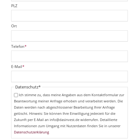
d
PLZ
Ort
P
Telefon
*
f
l
i
P
E-Mail
*
c
f
h
l
t
i
Pflichtfeld
Datenschutz
*
f
c
e
Ich stimme zu, dass meine Angaben aus dem Kontaktformular zur
h
l
Beantwortung meiner Anfrage erhoben und verarbeitet werden. Die
t
d
Daten werden nach abgeschlossener Bearbeitung Ihrer Anfrage
f
e
gelöscht. Hinweis: Sie können Ihre Einwilligung jederzeit für die
l
Zukunft per E-Mail an info@dasinvest.de widerrufen. Detaillierte
d
Informationen zum Umgang mit Nutzerdaten finden Sie in unserer
Datenschutzerklärung