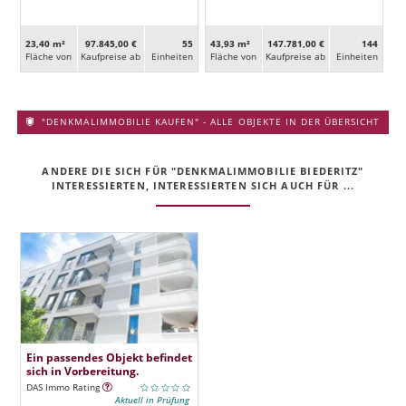
23,40 m²
97.845,00 €
55
43,93 m²
147.781,00 €
144
Fläche von
Kaufpreise ab
Ein­heiten
Fläche von
Kaufpreise ab
Ein­heiten
"DENKMALIMMOBILIE KAUFEN" - ALLE OBJEKTE IN DER ÜBERSICHT
ANDERE DIE SICH FÜR "DENKMALIMMOBILIE BIEDERITZ"
INTERESSIERTEN, INTERESSIERTEN SICH AUCH FÜR ...
Ein passendes Objekt befindet
sich in Vorbereitung.
DAS Immo Rating
Aktuell in Prüfung