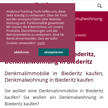
Analytics/Tracking-Tools helfen uns, diese
Seite ständig zu verbessern. Über die Tools
Denkmalimmobilie Biederitz, Denkmalwohnung
werden anonyme Daten über Website-
Nutzung und -Funktionalität gesammelt.
Biederitz
Wir nutzen die Erkenntnisse, um unsere
Produkte, Dienstleistungen und das
Benutzererlebnis zu verbessern. Sind Sie
DASINVEST
Service
Denkmalimmobilie kaufen
damit einverstanden, dass wir dafür
Cookies verwenden?
mehr
Denkmalimmobilie in Biederitz,
ablehnen
akzeptieren
Denkmalwohnung in Biederitz
Denkmalimmobilie in Biederitz kaufen,
Denkmalwohnung in Biederitz kaufen
Sie wollen eine Denkmalimmobilie in Biederitz
kaufen? Sie wollen ein Denkmalwohnung in
Biederitz kaufen?