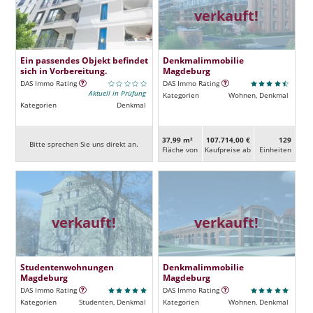
verkauft!
Ein passendes Objekt befindet
Denkmalimmobilie
sich in Vorbereitung.
Magdeburg
DAS Immo Rating
DAS Immo Rating
Aktuell in Prüfung
Kategorien
Wohnen, Denkmal
Kategorien
Denkmal
37,99 m²
107.714,00 €
129
Bitte sprechen Sie uns direkt an.
Fläche von
Kaufpreise ab
Ein­heiten
verkauft!
verkauft!
Studentenwohnungen
Denkmalimmobilie
Magdeburg
Magdeburg
DAS Immo Rating
DAS Immo Rating
Kategorien
Studenten, Denkmal
Kategorien
Wohnen, Denkmal