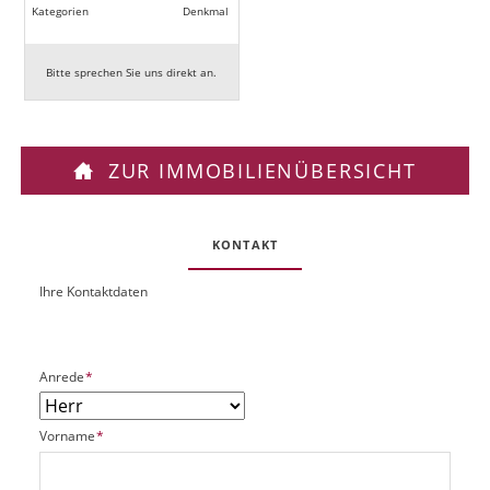
Kategorien
Denkmal
Bitte sprechen Sie uns direkt an.
ZUR IMMOBILIENÜBERSICHT
KONTAKT
Ihre Kontaktdaten
O
U
b
R
j
L
e
P
Anrede
*
k
f
t
l
P
P
Vorname
*
i
l
f
c
a
l
h
t