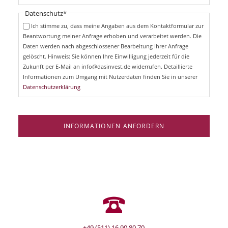
t
i
Pflichtfeld
Datenschutz
*
f
c
e
Ich stimme zu, dass meine Angaben aus dem Kontaktformular zur
h
l
Beantwortung meiner Anfrage erhoben und verarbeitet werden. Die
t
d
Daten werden nach abgeschlossener Bearbeitung Ihrer Anfrage
f
e
gelöscht. Hinweis: Sie können Ihre Einwilligung jederzeit für die
l
Zukunft per E-Mail an info@dasinvest.de widerrufen. Detaillierte
d
Informationen zum Umgang mit Nutzerdaten finden Sie in unserer
Datenschutzerklärung
INFORMATIONEN ANFORDERN
+49 (511) 16 90 80 70