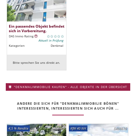
Ein passendes Objekt befindet
sich in Vorbereitung.
DAS Immo Rating
Aktuell in Prüfung
Kategorien
Denkmal
Bitte sprechen Sie uns direkt an.
"DENKMALIMMOBILIE KAUFEN" - ALLE OBJEKTE IN DER ÜBERSICHT
ANDERE DIE SICH FÜR "DENKMALIMMOBILIE BÖNEN"
INTERESSIERTEN, INTERESSIERTEN SICH AUCH FÜR ...
4,5 % Rendite
DA00609
KfW 40 NH
DA00616