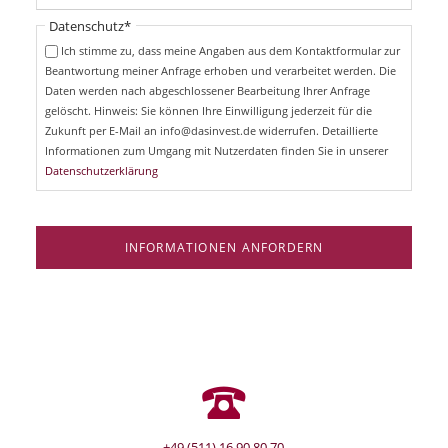
t
i
Pflichtfeld
Datenschutz
*
f
c
e
Ich stimme zu, dass meine Angaben aus dem Kontaktformular zur
h
l
Beantwortung meiner Anfrage erhoben und verarbeitet werden. Die
t
d
Daten werden nach abgeschlossener Bearbeitung Ihrer Anfrage
f
e
gelöscht. Hinweis: Sie können Ihre Einwilligung jederzeit für die
l
Zukunft per E-Mail an info@dasinvest.de widerrufen. Detaillierte
d
Informationen zum Umgang mit Nutzerdaten finden Sie in unserer
Datenschutzerklärung
INFORMATIONEN ANFORDERN
+49 (511) 16 90 80 70