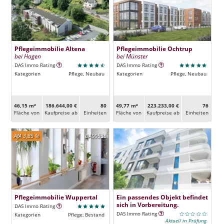
Pflegeimmobilie Altena
Pflegeimmobilie Ochtrup
bei Hagen
bei Münster
DAS Immo Rating
DAS Immo Rating
Kategorien
Pflege, Neubau
Kategorien
Pflege, Neubau
46,15 m²
186.644,00 €
80
49,77 m²
223.233,00 €
76
Fläche von
Kaufpreise ab
Ein­heiten
Fläche von
Kaufpreise ab
Ein­heiten
AfA 3,85 %
DA00536
Pflegeimmobilie Wuppertal
Ein passendes Objekt befindet
sich in Vorbereitung.
DAS Immo Rating
DAS Immo Rating
Kategorien
Pflege, Bestand
Aktuell in Prüfung