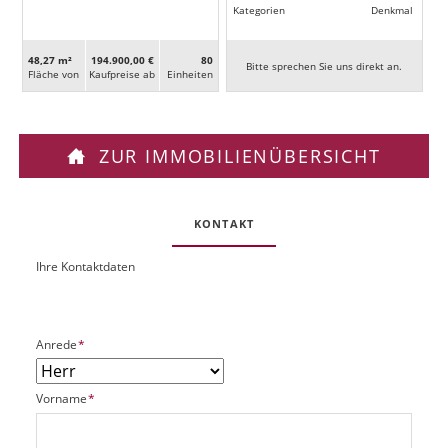
Kategorien
Denkmal
48,27 m²
194.900,00 €
80
Bitte sprechen Sie uns direkt an.
Fläche von
Kaufpreise ab
Ein­heiten
ZUR IMMOBILIENÜBERSICHT
KONTAKT
Ihre Kontaktdaten
O
U
b
R
j
L
e
P
Anrede
*
k
f
t
l
P
P
Vorname
*
i
l
f
c
a
l
h
t