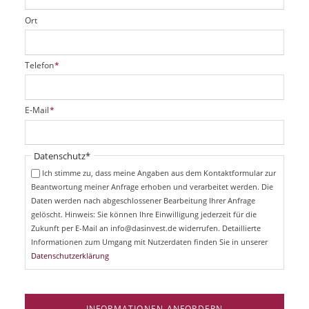
Ort
P
Telefon
*
f
l
i
P
E-Mail
*
c
f
h
l
t
i
Pflichtfeld
Datenschutz
*
f
c
e
Ich stimme zu, dass meine Angaben aus dem Kontaktformular zur
h
l
Beantwortung meiner Anfrage erhoben und verarbeitet werden. Die
t
d
Daten werden nach abgeschlossener Bearbeitung Ihrer Anfrage
f
e
gelöscht. Hinweis: Sie können Ihre Einwilligung jederzeit für die
l
Zukunft per E-Mail an info@dasinvest.de widerrufen. Detaillierte
d
Informationen zum Umgang mit Nutzerdaten finden Sie in unserer
Datenschutzerklärung
INFORMATIONEN ANFORDERN