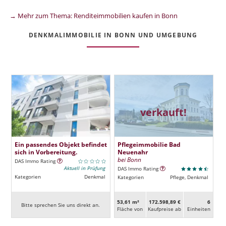
→ Mehr zum Thema: Renditeimmobilien kaufen in Bonn
DENKMALIMMOBILIE IN BONN UND UMGEBUNG
verkauft!
Ein passendes Objekt befindet
Pflegeimmobilie Bad
sich in Vorbereitung.
Neuenahr
bei Bonn
DAS Immo Rating
Aktuell in Prüfung
DAS Immo Rating
Kategorien
Denkmal
Kategorien
Pflege, Denkmal
53,61 m²
172.598,89 €
6
Bitte sprechen Sie uns direkt an.
Fläche von
Kaufpreise ab
Ein­heiten