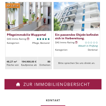
AfA 3,85 %
DA00536
Pflegeimmobilie Wuppertal
Ein passendes Objekt befindet
sich in Vorbereitung.
DAS Immo Rating
DAS Immo Rating
Kategorien
Pflege, Bestand
Aktuell in Prüfung
Kategorien
Denkmal
48,27 m²
194.900,00 €
80
Bitte sprechen Sie uns direkt an.
Fläche von
Kaufpreise ab
Ein­heiten
ZUR IMMOBILIENÜBERSICHT
KONTAKT