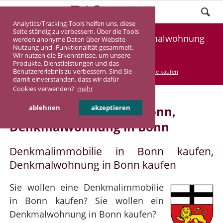
Analytics/Tracking-Tools helfen uns, diese
Seite ständig zu verbessern. Über die Tools
Denkmalimmobilie Bonn, Denkmalwohnung
werden anonyme Daten über Website-
Nutzung und -Funktionalität gesammelt.
Bonn
Wir nutzen die Erkenntnisse, um unsere
Produkte, Dienstleistungen und das
Benutzererlebnis zu verbessern. Sind Sie
DASINVEST
Service
Denkmalimmobilie kaufen
damit einverstanden, dass wir dafür
Cookies verwenden?
mehr
Denkmalimmobilie in Bonn,
ablehnen
akzeptieren
Denkmalwohnung in Bonn
Denkmalimmobilie in Bonn kaufen,
Denkmalwohnung in Bonn kaufen
Sie wollen eine Denkmalimmobilie
in Bonn kaufen? Sie wollen ein
Denkmalwohnung in Bonn kaufen?