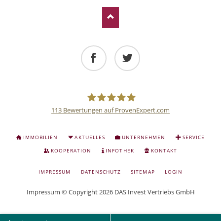
Facebook
Twitter
113
Bewertungen auf ProvenExpert.com
Deutsche
NAVIGATION
IMMOBILIEN
AKTUELLES
UNTERNEHMEN
SERVICE
ÜBERSPRINGEN
Anlage
KOOPERATION
INFOTHEK
KONTAKT
NAVIGATION
IMPRESSUM
DATENSCHUTZ
SITEMAP
LOGIN
und
ÜBERSPRINGEN
Impressum
© Copyright 2026 DAS Invest Vertriebs GmbH
Sachwert