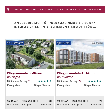
"DENKMALIMMOBILIE KAUFEN" - ALLE OBJEKTE IN DER ÜBERSICHT
ANDERE DIE SICH FÜR "DENKMALIMMOBILIE BONN"
INTERESSIERTEN, INTERESSIERTEN SICH AUCH FÜR ...
4,5 % Rendite
DA00609
KfW 40 NH
DA00616
Pflegeimmobilie Altena
Pflegeimmobilie Ochtrup
bei Hagen
bei Münster
DAS Immo Rating
DAS Immo Rating
Kategorien
Pflege, Neubau
Kategorien
Pflege, Neubau
46,15 m²
186.644,00 €
80
49,77 m²
223.233,00 €
76
Fläche von
Kaufpreise ab
Ein­heiten
Fläche von
Kaufpreise ab
Ein­heiten