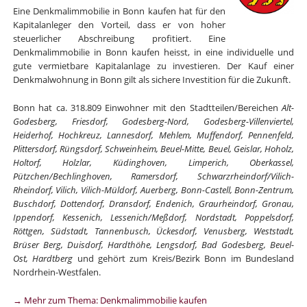
Eine Denkmalimmobilie in Bonn kaufen hat für den
Kapitalanleger den Vorteil, dass er von hoher
steuerlicher Abschreibung profitiert. Eine
Denkmalimmobilie in Bonn kaufen heisst, in eine individuelle und
gute vermietbare Kapitalanlage zu investieren. Der Kauf einer
Denkmalwohnung in Bonn gilt als sichere Investition für die Zukunft.
Bonn hat ca. 318.809 Einwohner mit den Stadtteilen/Bereichen
Alt-
Godesberg, Friesdorf, Godesberg-Nord, Godesberg-Villenviertel,
Heiderhof, Hochkreuz, Lannesdorf, Mehlem, Muffendorf, Pennenfeld,
Plittersdorf, Rüngsdorf, Schweinheim, Beuel-Mitte, Beuel, Geislar, Hoholz,
Holtorf, Holzlar, Küdinghoven, Limperich, Oberkassel,
Pützchen/Bechlinghoven, Ramersdorf, Schwarzrheindorf/Vilich-
Rheindorf, Vilich, Vilich-Müldorf, Auerberg, Bonn-Castell, Bonn-Zentrum,
Buschdorf, Dottendorf, Dransdorf, Endenich, Graurheindorf, Gronau,
Ippendorf, Kessenich, Lessenich/Meßdorf, Nordstadt, Poppelsdorf,
Röttgen, Südstadt, Tannenbusch, Ückesdorf, Venusberg, Weststadt,
Brüser Berg, Duisdorf, Hardthöhe, Lengsdorf, Bad Godesberg, Beuel-
Ost, Hardtberg
und gehört zum Kreis/Bezirk Bonn im Bundesland
Nordrhein-Westfalen.
→ Mehr zum Thema: Denkmalimmobilie kaufen