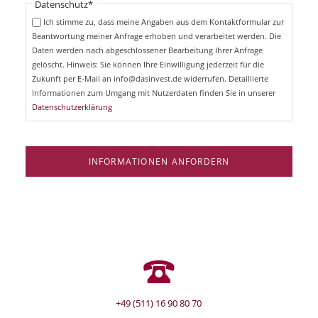
Pflichtfeld
Datenschutz
*
f
c
e
Ich stimme zu, dass meine Angaben aus dem Kontaktformular zur
h
l
Beantwortung meiner Anfrage erhoben und verarbeitet werden. Die
t
d
Daten werden nach abgeschlossener Bearbeitung Ihrer Anfrage
f
e
gelöscht. Hinweis: Sie können Ihre Einwilligung jederzeit für die
l
Zukunft per E-Mail an info@dasinvest.de widerrufen. Detaillierte
d
Informationen zum Umgang mit Nutzerdaten finden Sie in unserer
Datenschutzerklärung
INFORMATIONEN ANFORDERN
+49 (511) 16 90 80 70