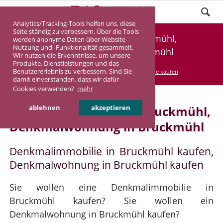
Analytics/Tracking-Tools helfen uns, diese
Seite ständig zu verbessern. Über die Tools
Denkmalimmobilie Bruckmühl,
werden anonyme Daten über Website-
Nutzung und -Funktionalität gesammelt.
Denkmalwohnung Bruckmühl
Wir nutzen die Erkenntnisse, um unsere
Produkte, Dienstleistungen und das
Benutzererlebnis zu verbessern. Sind Sie
DASINVEST
Service
Denkmalimmobilie kaufen
damit einverstanden, dass wir dafür
Cookies verwenden?
mehr
Denkmalimmobilie in Bruckmühl,
ablehnen
akzeptieren
Denkmalwohnung in Bruckmühl
Denkmalimmobilie in Bruckmühl kaufen,
Denkmalwohnung in Bruckmühl kaufen
Sie wollen eine Denkmalimmobilie in
Bruckmühl kaufen? Sie wollen ein
Denkmalwohnung in Bruckmühl kaufen?