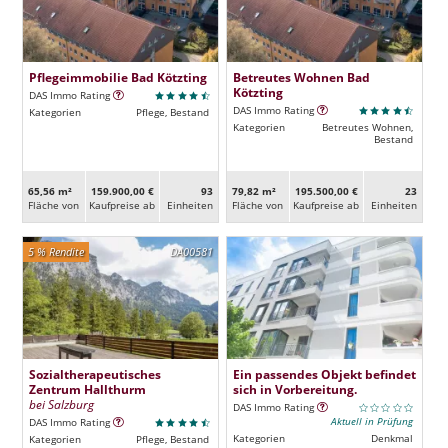
Pflegeimmobilie Bad Kötzting
Betreutes Wohnen Bad
Kötzting
DAS Immo Rating
DAS Immo Rating
Kategorien
Pflege, Bestand
Kategorien
Betreutes Wohnen,
Bestand
65,56 m²
159.900,00 €
93
79,82 m²
195.500,00 €
23
Fläche von
Kaufpreise ab
Ein­heiten
Fläche von
Kaufpreise ab
Ein­heiten
5 % Rendite
DA00581
Sozialtherapeutisches
Ein passendes Objekt befindet
Zentrum Hallthurm
sich in Vorbereitung.
bei Salzburg
DAS Immo Rating
Aktuell in Prüfung
DAS Immo Rating
Kategorien
Denkmal
Kategorien
Pflege, Bestand