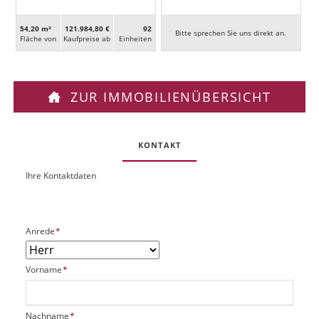
54,20 m²
121.984,80 €
92
Bitte sprechen Sie uns direkt an.
Fläche von
Kaufpreise ab
Ein­heiten
ZUR IMMOBILIENÜBERSICHT
KONTAKT
Ihre Kontaktdaten
O
U
b
R
j
L
e
P
Anrede
*
k
f
t
l
P
P
Vorname
*
i
l
f
c
a
l
h
t
i
t
P
Nachname
*
z