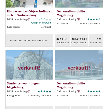
Ein passendes Objekt befindet
Denkmalimmobilie
sich in Vorbereitung.
Magdeburg
DAS Immo Rating
DAS Immo Rating
Aktuell in Prüfung
Kategorien
Wohnen, Denkmal
Kategorien
Denkmal
37,99 m²
107.714,00 €
129
Bitte sprechen Sie uns direkt an.
Fläche von
Kaufpreise ab
Ein­heiten
verkauft!
verkauft!
Studentenwohnungen
Denkmalimmobilie
Magdeburg
Magdeburg
DAS Immo Rating
DAS Immo Rating
Kategorien
Studenten, Denkmal
Kategorien
Wohnen, Denkmal