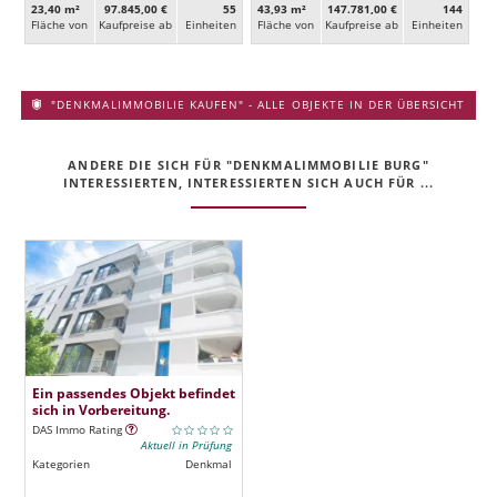
23,40 m²
97.845,00 €
55
43,93 m²
147.781,00 €
144
Fläche von
Kaufpreise ab
Ein­heiten
Fläche von
Kaufpreise ab
Ein­heiten
"DENKMALIMMOBILIE KAUFEN" - ALLE OBJEKTE IN DER ÜBERSICHT
ANDERE DIE SICH FÜR "DENKMALIMMOBILIE BURG"
INTERESSIERTEN, INTERESSIERTEN SICH AUCH FÜR ...
Ein passendes Objekt befindet
sich in Vorbereitung.
DAS Immo Rating
Aktuell in Prüfung
Kategorien
Denkmal