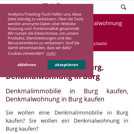
Analytics/Tracking-Tools helfen uns, diese
Seite ständig zu verbessern. Über die Tools
Denkmalimmobilie Burg, Denkmalwohnung
werden anonyme Daten über Website-
Nutzung und -Funktionalität gesammelt.
Burg
Wir nutzen die Erkenntnisse, um unsere
Produkte, Dienstleistungen und das
Benutzererlebnis zu verbessern. Sind Sie
DASINVEST
Service
Denkmalimmobilie kaufen
damit einverstanden, dass wir dafür
Cookies verwenden?
mehr
Denkmalimmobilie in Burg,
ablehnen
akzeptieren
Denkmalwohnung in Burg
Denkmalimmobilie in Burg kaufen,
Denkmalwohnung in Burg kaufen
Sie wollen eine Denkmalimmobilie in Burg
kaufen? Sie wollen ein Denkmalwohnung in
Burg kaufen?