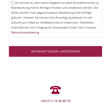
e
Ich stimme zu, dass meine Angaben aus dem Kontaktformular zur
h
l
Beantwortung meiner Anfrage erhoben und verarbeitet werden. Die
t
d
Daten werden nach abgeschlossener Bearbeitung Ihrer Anfrage
f
e
gelöscht. Hinweis: Sie können Ihre Einwilligung jederzeit für die
l
Zukunft per E-Mail an info@dasinvest.de widerrufen. Detaillierte
d
Informationen zum Umgang mit Nutzerdaten finden Sie in unserer
Datenschutzerklärung
INFORMATIONEN ANFORDERN
+49 (511) 16 90 80 70