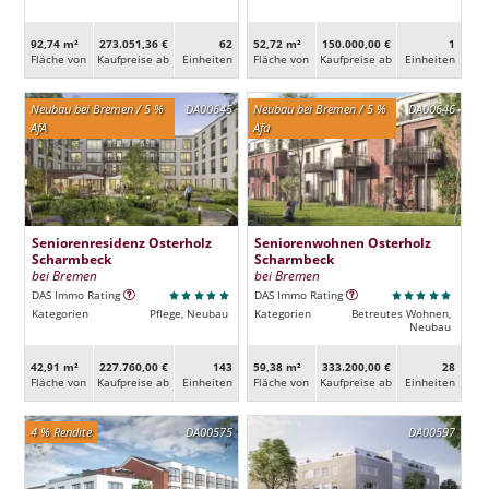
92,74 m²
273.051,36 €
62
52,72 m²
150.000,00 €
1
Fläche von
Kaufpreise ab
Ein­heiten
Fläche von
Kaufpreise ab
Ein­heiten
Neubau bei Bremen / 5 %
DA00645
Neubau bei Bremen / 5 %
DA00646
AfA
Afa
Seniorenresidenz Osterholz
Seniorenwohnen Osterholz
Scharmbeck
Scharmbeck
bei Bremen
bei Bremen
DAS Immo Rating
DAS Immo Rating
Kategorien
Pflege, Neubau
Kategorien
Betreutes Wohnen,
Neubau
42,91 m²
227.760,00 €
143
59,38 m²
333.200,00 €
28
Fläche von
Kaufpreise ab
Ein­heiten
Fläche von
Kaufpreise ab
Ein­heiten
4 % Rendite
DA00575
DA00597