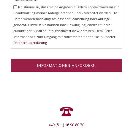
c
e
Ich stimme zu, dass meine Angaben aus dem Kontaktformular zur
h
l
Beantwortung meiner Anfrage erhoben und verarbeitet werden. Die
t
d
Daten werden nach abgeschlossener Bearbeitung Ihrer Anfrage
f
e
gelöscht. Hinweis: Sie können Ihre Einwilligung jederzeit für die
l
Zukunft per E-Mail an info@dasinvest.de widerrufen. Detaillierte
d
Informationen zum Umgang mit Nutzerdaten finden Sie in unserer
Datenschutzerklärung
INFORMATIONEN ANFORDERN
+49 (511) 16 90 80 70