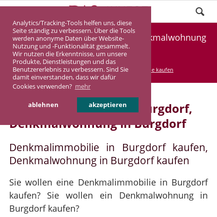
Analytics/Tracking-Tools helfen uns, diese
Seite ständig zu verbessern. Über die Tools
Denkmalimmobilie Burgdorf, Denkmalwohnung
werden anonyme Daten über Website-
Nutzung und -Funktionalität gesammelt.
Burgdorf
Wir nutzen die Erkenntnisse, um unsere
Produkte, Dienstleistungen und das
Benutzererlebnis zu verbessern. Sind Sie
DASINVEST
Service
Denkmalimmobilie kaufen
damit einverstanden, dass wir dafür
Cookies verwenden?
mehr
Denkmalimmobilie in Burgdorf,
ablehnen
akzeptieren
Denkmalwohnung in Burgdorf
Denkmalimmobilie in Burgdorf kaufen,
Denkmalwohnung in Burgdorf kaufen
Sie wollen eine Denkmalimmobilie in Burgdorf
kaufen? Sie wollen ein Denkmalwohnung in
Burgdorf kaufen?