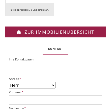
Bitte sprechen Sie uns direkt an.
ZUR IMMOBILIENÜBERSICHT
KONTAKT
Ihre Kontaktdaten
O
U
b
R
j
L
e
P
Anrede
*
k
f
t
l
P
P
Vorname
*
i
l
f
c
a
l
h
t
i
t
P
Nachname
*
z
c