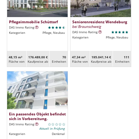
Pflegeimmobilie Schüttorf
Seniorenresidenz Wendeburg
bei Braunschweig
DAS Immo Rating
DAS Immo Rating
Kategorien
Pflege, Neubau
Kategorien
Pflege, Neubau
48,15 m²
176.489,00 €
70
47,34 m²
195.041,14 €
111
Fläche von
Kaufpreise ab
Ein­heiten
Fläche von
Kaufpreise ab
Ein­heiten
Ein passendes Objekt befindet
sich in Vorbereitung.
DAS Immo Rating
Aktuell in Prüfung
Kategorien
Denkmal