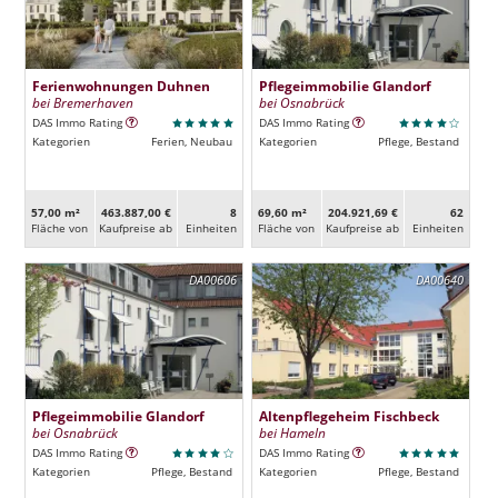
Ferienwohnungen Duhnen
Pflegeimmobilie Glandorf
bei Bremerhaven
bei Osnabrück
DAS Immo Rating
DAS Immo Rating
Kategorien
Ferien, Neubau
Kategorien
Pflege, Bestand
57,00 m²
463.887,00 €
8
69,60 m²
204.921,69 €
62
Fläche von
Kaufpreise ab
Ein­heiten
Fläche von
Kaufpreise ab
Ein­heiten
DA00606
DA00640
Pflegeimmobilie Glandorf
Altenpflegeheim Fischbeck
bei Osnabrück
bei Hameln
DAS Immo Rating
DAS Immo Rating
Kategorien
Pflege, Bestand
Kategorien
Pflege, Bestand