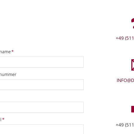
+49 (511
tfeld
name
*
snummer
INFO@D
tfeld
l
*
+49 (511