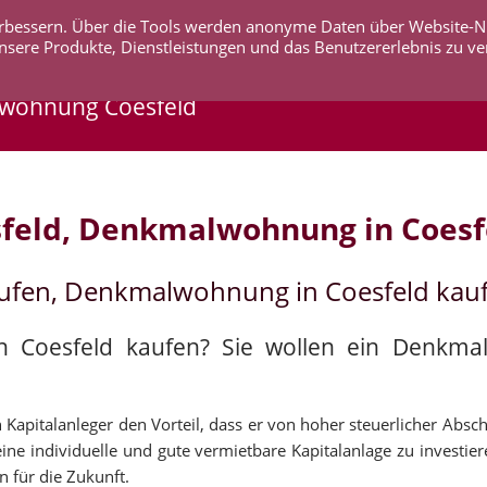
 verbessern. Über die Tools werden anonyme Daten über Website-
AKTUELLES
UNTERNEHMEN
SERVICE
KO
nsere Produkte, Dienstleistungen und das Benutzererlebnis zu ve
lwohnung Coesfeld
feld, Denkmalwohnung in Coesf
aufen, Denkmalwohnung in Coesfeld kau
in Coesfeld kaufen? Sie wollen ein Denkm
Kapitalanleger den Vorteil, dass er von hoher steuerlicher Abschr
ine individuelle und gute vermietbare Kapitalanlage zu investier
n für die Zukunft.