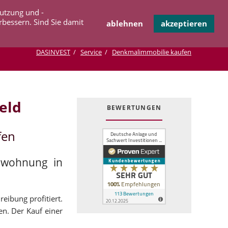
Navigation
Nutzung und -
OPERATION
INFOTHEK
KONTAKT
überspringen
rbessern. Sind Sie damit
ablehnen
akzeptieren
DASINVEST
Service
Denkmalimmobilie kaufen
eld
BEWERTUNGEN
fen
alwohnung in
eibung profitiert.
en. Der Kauf einer