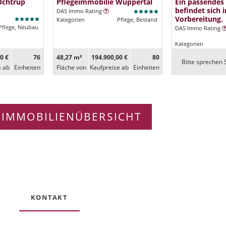
Ochtrup
Pflegeimmobilie Wuppertal
Ein passendes
befindet sich i
DAS Immo Rating
Vorbereitung.
Kategorien
Pflege, Bestand
Pflege, Neubau
DAS Immo Rating
Kategorien
0 €
76
48,27 m²
194.900,00 €
80
Bitte sprechen S
e ab
Ein­heiten
Fläche von
Kaufpreise ab
Ein­heiten
 IMMOBILIENÜBERSICHT
KONTAKT