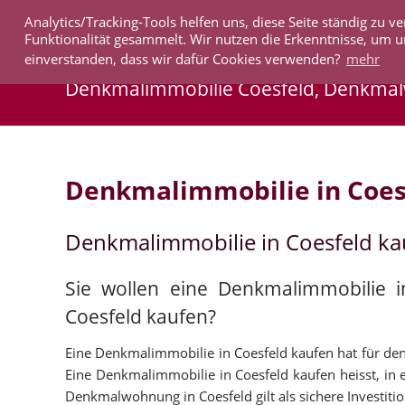
Analytics/Tracking-Tools helfen uns, diese Seite ständig zu
IMMOBILIEN
Funktionalität gesammelt. Wir nutzen die Erkenntnisse, um u
einverstanden, dass wir dafür Cookies verwenden?
mehr
Denkmalimmobilie Coesfeld, Denkma
Denkmalimmobilie in Coes
Denkmalimmobilie in Coesfeld k
Sie wollen eine Denkmalimmobilie 
Coesfeld kaufen?
Eine Denkmalimmobilie in Coesfeld kaufen hat für den 
Eine Denkmalimmobilie in Coesfeld kaufen heisst, in e
Denkmalwohnung in Coesfeld gilt als sichere Investitio