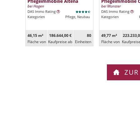
Pflegeimmobilie Altena
Pflegeimmobilie 
bei Hagen
bei Münster
DAS Immo Rating
DAS Immo Rating
Kategorien
Pflege, Neubau
Kategorien
46,15 m²
186.644,00 €
80
49,77 m²
223.233,0
Fläche von
Kaufpreise ab
Ein­heiten
Fläche von
Kaufpreis
ZUR