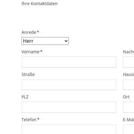
Ihre Kontaktdaten
ObjektPlatzhalter
URL
Pflichtfeld
Anrede
*
Pflichtfeld
Pflich
Vorname
*
Nach
Straße
Hau
PLZ
Ort
Pflichtfeld
Pflich
Telefon
*
E-Mai