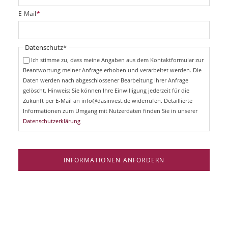
i
P
E-Mail
*
c
f
h
l
t
i
Pflichtfeld
Datenschutz
*
f
c
e
Ich stimme zu, dass meine Angaben aus dem Kontaktformular zur
h
l
Beantwortung meiner Anfrage erhoben und verarbeitet werden. Die
t
d
Daten werden nach abgeschlossener Bearbeitung Ihrer Anfrage
f
e
gelöscht. Hinweis: Sie können Ihre Einwilligung jederzeit für die
l
Zukunft per E-Mail an info@dasinvest.de widerrufen. Detaillierte
d
Informationen zum Umgang mit Nutzerdaten finden Sie in unserer
Datenschutzerklärung
INFORMATIONEN ANFORDERN