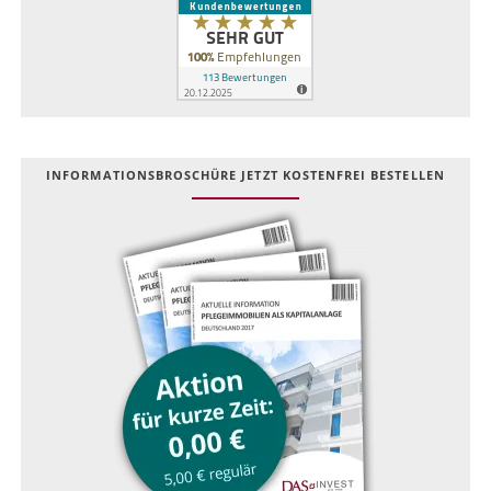
INFOR­MATIONS­BROSCHÜRE JETZT KOSTEN­FREI BESTELLEN