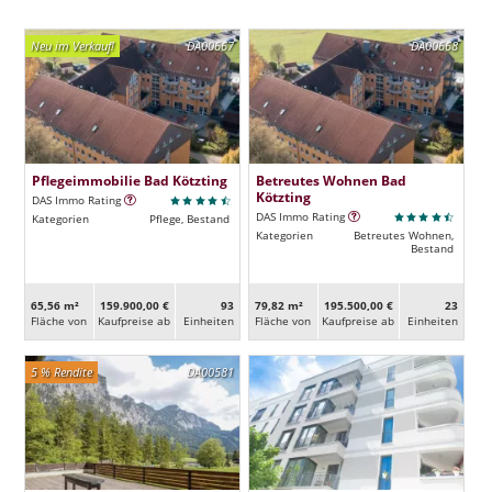
Neu im Verkauf!
DA00667
DA00668
Pflegeimmobilie Bad Kötzting
Betreutes Wohnen Bad
Kötzting
DAS Immo Rating
DAS Immo Rating
Kategorien
Pflege, Bestand
Kategorien
Betreutes Wohnen,
Bestand
65,56 m²
159.900,00 €
93
79,82 m²
195.500,00 €
23
Fläche von
Kaufpreise ab
Ein­heiten
Fläche von
Kaufpreise ab
Ein­heiten
5 % Rendite
DA00581