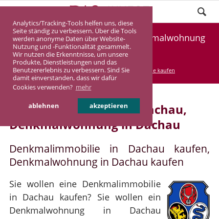
Analytics/Tracking-Tools helfen uns, diese
Seite ständig zu verbessern. Über die Tools
Denkmalimmobilie Dachau, Denkmalwohnung
werden anonyme Daten über Website-
Nutzung und -Funktionalität gesammelt.
Dachau
Wir nutzen die Erkenntnisse, um unsere
Produkte, Dienstleistungen und das
Benutzererlebnis zu verbessern. Sind Sie
DASINVEST
Service
Denkmalimmobilie kaufen
damit einverstanden, dass wir dafür
Cookies verwenden?
mehr
Denkmalimmobilie in Dachau,
ablehnen
akzeptieren
Denkmalwohnung in Dachau
Denkmalimmobilie in Dachau kaufen,
Denkmalwohnung in Dachau kaufen
Sie wollen eine Denkmalimmobilie
in Dachau kaufen? Sie wollen ein
Denkmalwohnung in Dachau