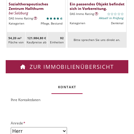
Sozialtherapeutisches
Ein passendes Objekt befindet
Zentrum Hallthurm
sich in Vorbereitung.
bei Salzburg
DAS Immo Rating
Aktuell in Prüfung
DAS Immo Rating
Kategorien
Denkmal
Kategorien
Pflege, Bestand
54,20 m²
121.984,80 €
92
Bitte sprechen Sie uns direkt an.
Fläche von
Kaufpreise ab
Ein­heiten
ZUR IMMOBILIENÜBERSICHT
KONTAKT
Ihre Kontaktdaten
O
U
b
R
j
L
e
P
Anrede
*
k
f
t