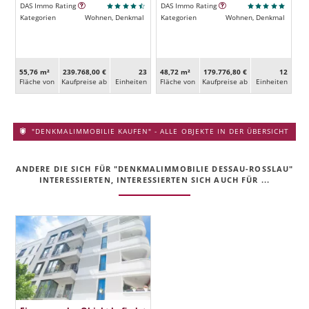
DAS Immo Rating
DAS Immo Rating
Kategorien
Wohnen, Denkmal
Kategorien
Wohnen, Denkmal
55,76 m²
239.768,00 €
23
48,72 m²
179.776,80 €
12
Fläche von
Kaufpreise ab
Ein­heiten
Fläche von
Kaufpreise ab
Ein­heiten
"DENKMALIMMOBILIE KAUFEN" - ALLE OBJEKTE IN DER ÜBERSICHT
ANDERE DIE SICH FÜR "DENKMALIMMOBILIE DESSAU-ROSSLAU" I
NTERESSIERTEN, INTERESSIERTEN SICH AUCH FÜR ...