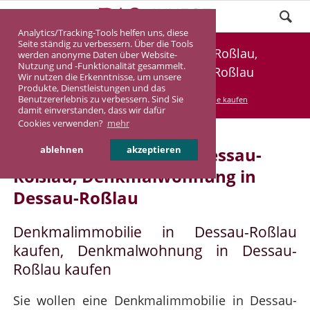
Analytics/Tracking-Tools helfen uns, diese
Seite ständig zu verbessern. Über die Tools
Denkmalimmobilie Dessau-Roßlau,
werden anonyme Daten über Website-
Nutzung und -Funktionalität gesammelt.
Denkmalwohnung Dessau-Roßlau
Wir nutzen die Erkenntnisse, um unsere
Produkte, Dienstleistungen und das
Benutzererlebnis zu verbessern. Sind Sie
DASINVEST
Service
Denkmalimmobilie kaufen
damit einverstanden, dass wir dafür
Cookies verwenden?
mehr
Denkmalimmobilie in Dessau-
ablehnen
akzeptieren
Roßlau, Denkmalwohnung in
Dessau-Roßlau
Denkmalimmobilie in Dessau-Roßlau
kaufen, Denkmalwohnung in Dessau-
Roßlau kaufen
Sie wollen eine Denkmalimmobilie in Dessau-