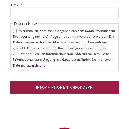
i
P
E-Mail
*
c
f
h
l
t
i
Pflichtfeld
Datenschutz
*
f
c
e
Ich stimme zu, dass meine Angaben aus dem Kontaktformular zur
h
l
Beantwortung meiner Anfrage erhoben und verarbeitet werden. Die
t
d
Daten werden nach abgeschlossener Bearbeitung Ihrer Anfrage
f
e
gelöscht. Hinweis: Sie können Ihre Einwilligung jederzeit für die
l
Zukunft per E-Mail an info@dasinvest.de widerrufen. Detaillierte
d
Informationen zum Umgang mit Nutzerdaten finden Sie in unserer
Datenschutzerklärung
INFORMATIONEN ANFORDERN