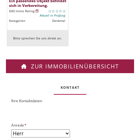
Ein passendes Objekt befindet
sich in Vorbereitung.
DAS Immo Rating
Aktuell in Prüfung
Kategorien
Denkmal
Bitte sprechen Sie uns direkt an.
ZUR IMMOBILIENÜBERSICHT
KONTAKT
Ihre Kontaktdaten
O
U
b
R
j
L
e
P
Anrede
*
k
f
t
l
P