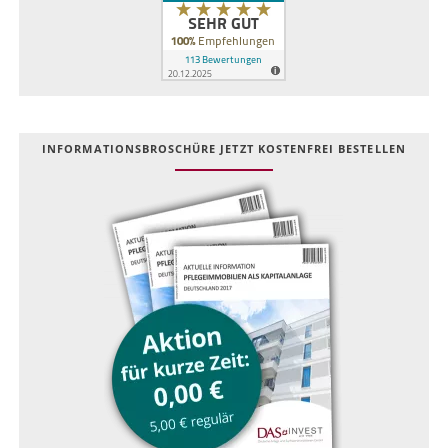
INFOR­MATIONS­BROSCHÜRE JETZT KOSTEN­FREI BESTELLEN