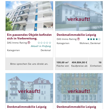
verkauft!
Ein passendes Objekt befindet
Denkmalimmobilie Leipzig
sich in Vorbereitung.
DAS Immo Rating
DAS Immo Rating
Kategorien
Wohnen, Denkmal
Aktuell in Prüfung
Kategorien
Denkmal
109,69 m²
404.884,00 €
16
Bitte sprechen Sie uns direkt an.
Fläche von
Kaufpreise ab
Ein­heiten
verkauft!
verkauft!
Denkmalimmobilie Leipzig
Denkmalimmobilie Leipzig