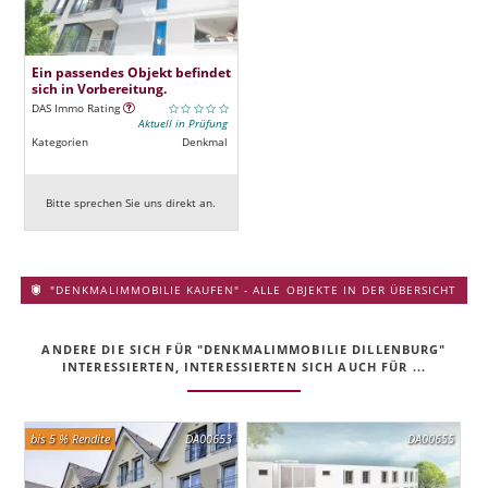
Ein passendes Objekt befindet
sich in Vorbereitung.
DAS Immo Rating
Aktuell in Prüfung
Kategorien
Denkmal
Bitte sprechen Sie uns direkt an.
"DENKMALIMMOBILIE KAUFEN" - ALLE OBJEKTE IN DER ÜBERSICHT
ANDERE DIE SICH FÜR "DENKMALIMMOBILIE DILLENBURG"
INTERESSIERTEN, INTERESSIERTEN SICH AUCH FÜR ...
bis 5 % Rendite
DA00653
DA00655