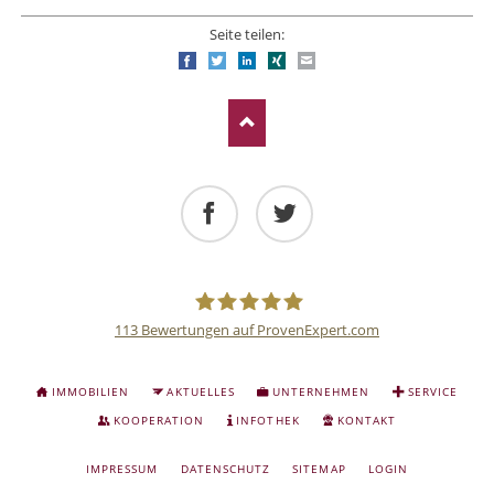
Seite teilen:
Facebook
Twitter
LinkedIn
Xing
E-mail
Facebook
Twitter
113
Bewertungen auf ProvenExpert.com
Deutsche
NAVIGATION
IMMOBILIEN
AKTUELLES
UNTERNEHMEN
SERVICE
ÜBERSPRINGEN
Anlage
KOOPERATION
INFOTHEK
KONTAKT
NAVIGATION
IMPRESSUM
DATENSCHUTZ
SITEMAP
LOGIN
und
ÜBERSPRINGEN