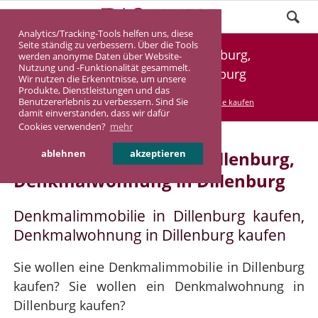
Analytics/Tracking-Tools helfen uns, diese
Seite ständig zu verbessern. Über die Tools
Denkmalimmobilie Dillenburg,
werden anonyme Daten über Website-
Nutzung und -Funktionalität gesammelt.
Denkmalwohnung Dillenburg
Wir nutzen die Erkenntnisse, um unsere
Produkte, Dienstleistungen und das
Benutzererlebnis zu verbessern. Sind Sie
DASINVEST
Service
Denkmalimmobilie kaufen
damit einverstanden, dass wir dafür
Cookies verwenden?
mehr
Denkmalimmobilie in Dillenburg,
ablehnen
akzeptieren
Denkmalwohnung in Dillenburg
Denkmalimmobilie in Dillenburg kaufen,
Denkmalwohnung in Dillenburg kaufen
Sie wollen eine Denkmalimmobilie in Dillenburg
kaufen? Sie wollen ein Denkmalwohnung in
Dillenburg kaufen?