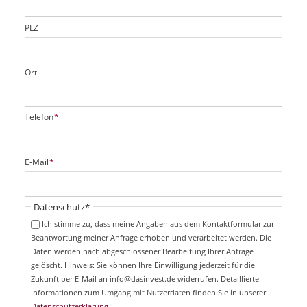
l
d
PLZ
Ort
P
Telefon
*
f
l
i
P
E-Mail
*
c
f
h
l
t
i
Pflichtfeld
Datenschutz
*
f
c
e
Ich stimme zu, dass meine Angaben aus dem Kontaktformular zur
h
l
Beantwortung meiner Anfrage erhoben und verarbeitet werden. Die
t
d
Daten werden nach abgeschlossener Bearbeitung Ihrer Anfrage
f
e
gelöscht. Hinweis: Sie können Ihre Einwilligung jederzeit für die
l
Zukunft per E-Mail an info@dasinvest.de widerrufen. Detaillierte
d
Informationen zum Umgang mit Nutzerdaten finden Sie in unserer
Datenschutzerklärung