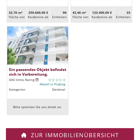
32,76 m²
259.660,00 €
96
42,46 m²
123.400,00 €
33
Fläche von
Kaufpreise ab
Ein­heiten
Fläche von
Kaufpreise ab
Ein­heiten
Ein passendes Objekt befindet
sich in Vorbereitung.
DAS Immo Rating
Aktuell in Prüfung
Kategorien
Denkmal
Bitte sprechen Sie uns direkt an.
ZUR IMMOBILIENÜBERSICHT