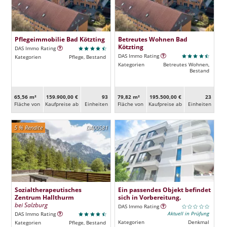
Pflegeimmobilie Bad Kötzting
Betreutes Wohnen Bad
Kötzting
DAS Immo Rating
DAS Immo Rating
Kategorien
Pflege, Bestand
Kategorien
Betreutes Wohnen,
Bestand
65,56 m²
159.900,00 €
93
79,82 m²
195.500,00 €
23
Fläche von
Kaufpreise ab
Ein­heiten
Fläche von
Kaufpreise ab
Ein­heiten
5 % Rendite
DA00581
Sozialtherapeutisches
Ein passendes Objekt befindet
Zentrum Hallthurm
sich in Vorbereitung.
bei Salzburg
DAS Immo Rating
Aktuell in Prüfung
DAS Immo Rating
Kategorien
Denkmal
Kategorien
Pflege, Bestand