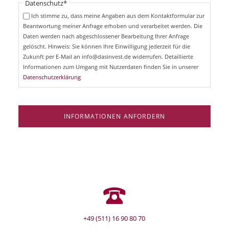
Pflichtfeld
Datenschutz
*
f
c
e
Ich stimme zu, dass meine Angaben aus dem Kontaktformular zur
h
l
Beantwortung meiner Anfrage erhoben und verarbeitet werden. Die
t
d
Daten werden nach abgeschlossener Bearbeitung Ihrer Anfrage
f
e
gelöscht. Hinweis: Sie können Ihre Einwilligung jederzeit für die
l
Zukunft per E-Mail an info@dasinvest.de widerrufen. Detaillierte
d
Informationen zum Umgang mit Nutzerdaten finden Sie in unserer
Datenschutzerklärung
INFORMATIONEN ANFORDERN
+49 (511) 16 90 80 70