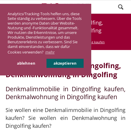
Analytics/Tracking-Tools helfen uns, diese
Seite ständig zu verbessern. Über die Tools
Denkmalimmobilie Dingolfing,
werden anonyme Daten über Website-
Nutzung und -Funktionalität gesammelt.
Denkmalwohnung Dingolfing
Wir nutzen die Erkenntnisse, um unsere
Produkte, Dienstleistungen und das
Benutzererlebnis zu verbessern. Sind Sie
DASINVEST
Service
Denkmalimmobilie kaufen
damit einverstanden, dass wir dafür
Cookies verwenden?
mehr
Denkmalimmobilie in Dingolfing,
ablehnen
akzeptieren
Denkmalwohnung in Dingolfing
Denkmalimmobilie in Dingolfing kaufen,
Denkmalwohnung in Dingolfing kaufen
Sie wollen eine Denkmalimmobilie in Dingolfing
kaufen? Sie wollen ein Denkmalwohnung in
Dingolfing kaufen?