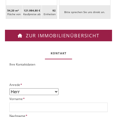
54,20 m²
121.984,80 €
92
Bitte sprechen Sie uns direkt an.
Fläche von
Kaufpreise ab
Ein­heiten
ZUR IMMOBILIENÜBERSICHT
KONTAKT
Ihre Kontaktdaten
O
U
b
R
j
L
e
P
Anrede
*
k
f
t
l
P
P
Vorname
*
i
l
f
c
a
l
h
t
i
t
P
Nachname
*
z