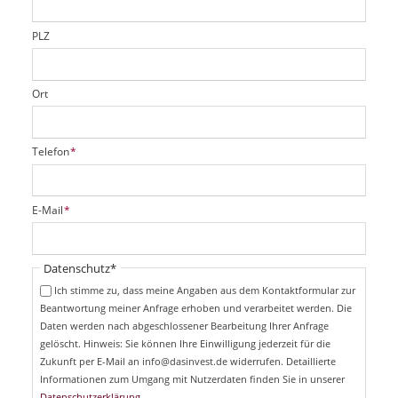
l
d
PLZ
Ort
P
Telefon
*
f
l
i
P
E-Mail
*
c
f
h
l
t
i
Pflichtfeld
Datenschutz
*
f
c
e
Ich stimme zu, dass meine Angaben aus dem Kontaktformular zur
h
l
Beantwortung meiner Anfrage erhoben und verarbeitet werden. Die
t
d
Daten werden nach abgeschlossener Bearbeitung Ihrer Anfrage
f
e
gelöscht. Hinweis: Sie können Ihre Einwilligung jederzeit für die
l
Zukunft per E-Mail an info@dasinvest.de widerrufen. Detaillierte
d
Informationen zum Umgang mit Nutzerdaten finden Sie in unserer
Datenschutzerklärung