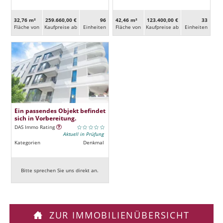
32,76 m²
259.660,00 €
96
42,46 m²
123.400,00 €
33
Fläche von
Kaufpreise ab
Ein­heiten
Fläche von
Kaufpreise ab
Ein­heiten
Ein passendes Objekt befindet
sich in Vorbereitung.
DAS Immo Rating
Aktuell in Prüfung
Kategorien
Denkmal
Bitte sprechen Sie uns direkt an.
ZUR IMMOBILIENÜBERSICHT