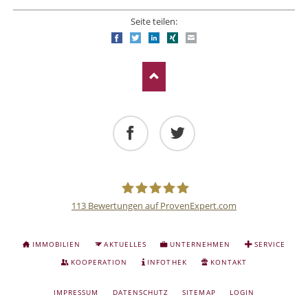
Seite teilen:
Facebook
Twitter
LinkedIn
Xing
E-mail
Facebook
Twitter
113
Bewertungen auf ProvenExpert.com
Deutsche
NAVIGATION
IMMOBILIEN
AKTUELLES
UNTERNEHMEN
SERVICE
ÜBERSPRINGEN
Anlage
KOOPERATION
INFOTHEK
KONTAKT
NAVIGATION
IMPRESSUM
DATENSCHUTZ
SITEMAP
LOGIN
und
ÜBERSPRINGEN