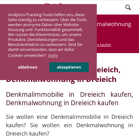
Analytics/Tracking-Tools helfen uns, diese
Seite ständig zu verbessern. Über die Tools
Denkmalimmobilie Dreieich, Denkmalwohnung
werden anonyme Daten über Website-
Nutzung und -Funktionalität gesammelt.
Dreieich
Wir nutzen die Erkenntnisse, um unsere
Produkte, Dienstleistungen und das
Benutzererlebnis zu verbessern. Sind Sie
DASINVEST
Service
Denkmalimmobilie kaufen
damit einverstanden, dass wir dafür
Cookies verwenden?
mehr
Denkmalimmobilie in Dreieich,
ablehnen
akzeptieren
Denkmalwohnung in Dreieich
Denkmalimmobilie in Dreieich kaufen,
Denkmalwohnung in Dreieich kaufen
Sie wollen eine Denkmalimmobilie in Dreieich
kaufen? Sie wollen ein Denkmalwohnung in
Dreieich kaufen?