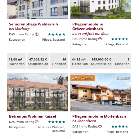
Seniorenpflege Waldesruh
Pflegeimmobilie
bei Marburg
Grävenwiesbach
bei Frankfurt am Main
DAS Immo Rating
DAS Immo Rating
Kategorien
Pflege, Bestand
Kategorien
Pflege, Bestand
18,68 m²
47.069,82 €
16
44,82 m²
145.000,00 €
1
Fläche von
Kaufpreise ab
Ein­heiten
Fläche von
Kaufpreise ab
Ein­heiten
Denkmal-AfA
DA00654
4,8 % Rendite!
DA00529
Betreutes Wohnen Kassel
Pflegeimmobilie Mörlenbach
bei Mannheim
DAS Immo Rating
DAS Immo Rating
Kategorien
Betreutes Wohnen,
Denkmal
Kategorien
Pflege, Bestand