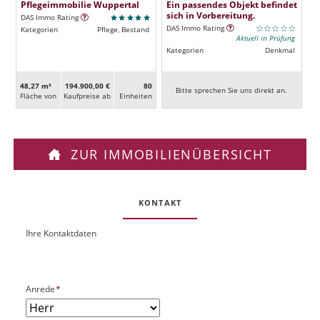
Pflegeimmobilie Wuppertal
Ein passendes Objekt befindet
sich in Vorbereitung.
DAS Immo Rating
DAS Immo Rating
Kategorien
Pflege, Bestand
Aktuell in Prüfung
Kategorien
Denkmal
48,27 m²
194.900,00 €
80
Bitte sprechen Sie uns direkt an.
Fläche von
Kaufpreise ab
Ein­heiten
ZUR IMMOBILIENÜBERSICHT
KONTAKT
Ihre Kontaktdaten
O
U
b
R
j
L
e
P
Anrede
*
k
f
t
l