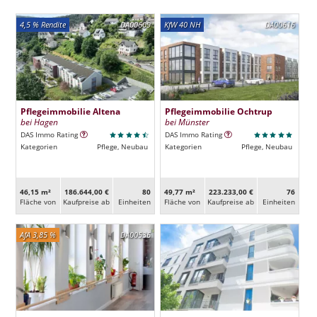
4,5 % Rendite
DA00609
KfW 40 NH
DA00616
Pflegeimmobilie Altena
Pflegeimmobilie Ochtrup
bei Hagen
bei Münster
DAS Immo Rating
DAS Immo Rating
Kategorien
Pflege, Neubau
Kategorien
Pflege, Neubau
46,15 m²
186.644,00 €
80
49,77 m²
223.233,00 €
76
Fläche von
Kaufpreise ab
Ein­heiten
Fläche von
Kaufpreise ab
Ein­heiten
AfA 3,85 %
DA00536