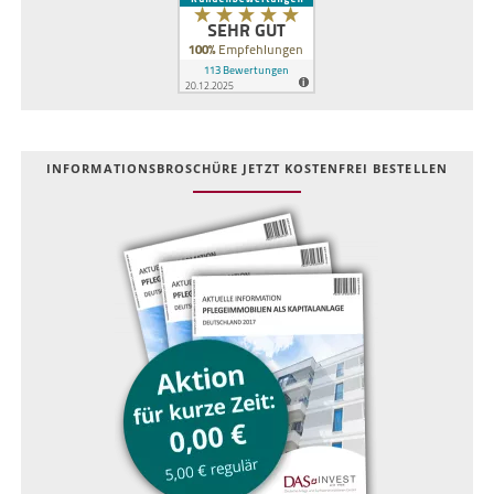
INFOR­MATIONS­BROSCHÜRE JETZT KOSTEN­FREI BESTELLEN