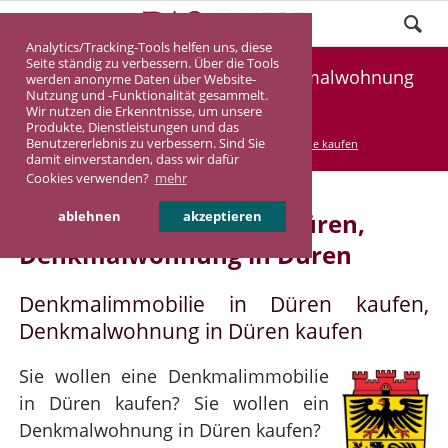
Analytics/Tracking-Tools helfen uns, diese
Seite ständig zu verbessern. Über die Tools
Denkmalimmobilie Düren, Denkmalwohnung
werden anonyme Daten über Website-
Nutzung und -Funktionalität gesammelt.
Düren
Wir nutzen die Erkenntnisse, um unsere
Produkte, Dienstleistungen und das
Benutzererlebnis zu verbessern. Sind Sie
DASINVEST
Service
Denkmalimmobilie kaufen
damit einverstanden, dass wir dafür
Cookies verwenden?
mehr
Denkmalimmobilie in Düren,
ablehnen
akzeptieren
Denkmalwohnung in Düren
Denkmalimmobilie in Düren kaufen,
Denkmalwohnung in Düren kaufen
Sie wollen eine Denkmalimmobilie
in Düren kaufen? Sie wollen ein
Denkmalwohnung in Düren kaufen?