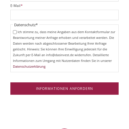
i
P
E-Mail
*
c
f
h
l
t
i
Pflichtfeld
Datenschutz
*
f
c
e
Ich stimme zu, dass meine Angaben aus dem Kontaktformular zur
h
l
Beantwortung meiner Anfrage erhoben und verarbeitet werden. Die
t
d
Daten werden nach abgeschlossener Bearbeitung Ihrer Anfrage
f
e
gelöscht. Hinweis: Sie können Ihre Einwilligung jederzeit für die
l
Zukunft per E-Mail an info@dasinvest.de widerrufen. Detaillierte
d
Informationen zum Umgang mit Nutzerdaten finden Sie in unserer
Datenschutzerklärung
INFORMATIONEN ANFORDERN