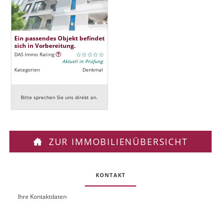
Ein passendes Objekt befindet
sich in Vorbereitung.
DAS Immo Rating
Aktuell in Prüfung
Kategorien
Denkmal
Bitte sprechen Sie uns direkt an.
ZUR IMMOBILIENÜBERSICHT
KONTAKT
Ihre Kontaktdaten
O
U
b
R
j
L