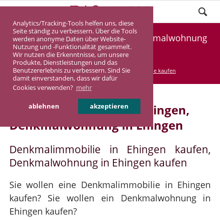
Analytics/Tracking-Tools helfen uns, diese
Seite ständig zu verbessern. Über die Tools
Denkmalimmobilie Ehingen, Denkmalwohnung
werden anonyme Daten über Website-
Nutzung und -Funktionalität gesammelt.
Ehingen
Wir nutzen die Erkenntnisse, um unsere
Produkte, Dienstleistungen und das
Benutzererlebnis zu verbessern. Sind Sie
DASINVEST
Service
Denkmalimmobilie kaufen
damit einverstanden, dass wir dafür
Cookies verwenden?
mehr
Denkmalimmobilie in Ehingen,
ablehnen
akzeptieren
Denkmalwohnung in Ehingen
Denkmalimmobilie in Ehingen kaufen,
Denkmalwohnung in Ehingen kaufen
Sie wollen eine Denkmalimmobilie in Ehingen
kaufen? Sie wollen ein Denkmalwohnung in
Ehingen kaufen?