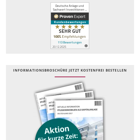
INFOR­MATIONS­BROSCHÜRE JETZT KOSTEN­FREI BESTELLEN