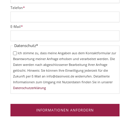
P
Telefon
*
f
l
i
P
E-Mail
*
c
f
h
l
t
i
Pflichtfeld
Datenschutz
*
f
c
e
Ich stimme zu, dass meine Angaben aus dem Kontaktformular zur
h
l
Beantwortung meiner Anfrage erhoben und verarbeitet werden. Die
t
d
Daten werden nach abgeschlossener Bearbeitung Ihrer Anfrage
f
e
gelöscht. Hinweis: Sie können Ihre Einwilligung jederzeit für die
l
Zukunft per E-Mail an info@dasinvest.de widerrufen. Detaillierte
d
Informationen zum Umgang mit Nutzerdaten finden Sie in unserer
Datenschutzerklärung
INFORMATIONEN ANFORDERN