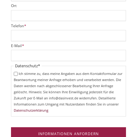
Ort
P
Telefon
*
f
l
i
P
E-Mail
*
c
f
h
l
t
i
Pflichtfeld
Datenschutz
*
f
c
e
Ich stimme zu, dass meine Angaben aus dem Kontaktformular zur
h
l
Beantwortung meiner Anfrage erhoben und verarbeitet werden. Die
t
d
Daten werden nach abgeschlossener Bearbeitung Ihrer Anfrage
f
e
gelöscht. Hinweis: Sie können Ihre Einwilligung jederzeit für die
l
Zukunft per E-Mail an info@dasinvest.de widerrufen. Detaillierte
d
Informationen zum Umgang mit Nutzerdaten finden Sie in unserer
Datenschutzerklärung
INFORMATIONEN ANFORDERN