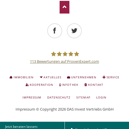
Facebook
Twitter
113
Bewertungen auf ProvenExpert.com
Deutsche
NAVIGATION
IMMOBILIEN
AKTUELLES
UNTERNEHMEN
SERVICE
ÜBERSPRINGEN
Anlage
KOOPERATION
INFOTHEK
KONTAKT
NAVIGATION
IMPRESSUM
DATENSCHUTZ
SITEMAP
LOGIN
und
ÜBERSPRINGEN
Impressum
© Copyright 2026 DAS Invest Vertriebs GmbH
Sachwert
Jetzt beraten lassen: