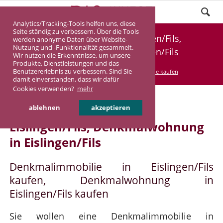
Analytics/Tracking-Tools helfen uns, diese
Seite ständig zu verbessern. Über die Tools
Denkmalimmobilie Eislingen/Fils,
werden anonyme Daten über Website-
Nutzung und -Funktionalität gesammelt.
Denkmalwohnung Eislingen/Fils
Wir nutzen die Erkenntnisse, um unsere
Produkte, Dienstleistungen und das
Benutzererlebnis zu verbessern. Sind Sie
DASINVEST
Service
Denkmalimmobilie kaufen
damit einverstanden, dass wir dafür
Cookies verwenden?
mehr
Denkmalimmobilie in
ablehnen
akzeptieren
Eislingen/Fils, Denkmalwohnung
in Eislingen/Fils
Denkmalimmobilie in Eislingen/Fils
kaufen, Denkmalwohnung in
Eislingen/Fils kaufen
Sie wollen eine Denkmalimmobilie in