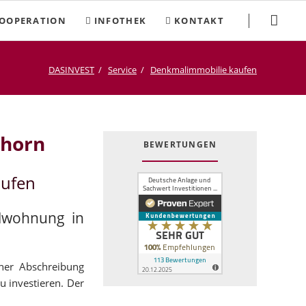
Navigation
OOPERATION
INFOTHEK
KONTAKT
überspringen
DASINVEST
Service
Denkmalimmobilie kaufen
shorn
BEWERTUNGEN
aufen
alwohnung in
cher Abschreibung
u investieren. Der