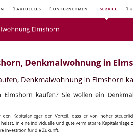
EN
AKTUELLES
UNTERNEHMEN
SERVICE
K
alwohnung Elmshorn
shorn, Denkmalwohnung in Elm
aufen, Denkmalwohnung in Elmshorn k
in Elmshorn kaufen? Sie wollen ein Denkm
den Kapitalanleger den Vorteil, dass er von hoher steuerli
heisst, in eine individuelle und gute vermietbare Kapitalanlage z
 Investition für die Zukunft.