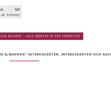
0 €
167
e ab
Ein­heiten
IE KAUFEN" - ALLE OBJEKTE IN DER ÜBERSICHT
E ELMSHORN" INTERESSIERTEN, INTERESSIERTEN SICH AUCH