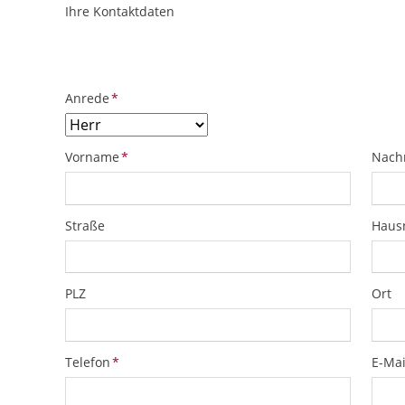
Ihre Kontaktdaten
ObjektPlatzhalter
URL
Pflichtfeld
Anrede
*
Pflichtfeld
Pflich
Vorname
*
Nach
Straße
Hau
PLZ
Ort
Pflichtfeld
Pflich
Telefon
*
E-Mai