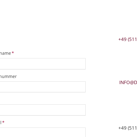
+49 (511
tfeld
name
*
snummer
INFO@D
tfeld
l
*
+49 (511