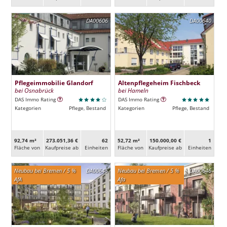
DA00606
DA00640
Pflegeimmobilie Glandorf
Altenpflegeheim Fischbeck
bei Osnabrück
bei Hameln
DAS Immo Rating
DAS Immo Rating
Kategorien
Pflege, Bestand
Kategorien
Pflege, Bestand
92,74 m²
273.051,36 €
62
52,72 m²
150.000,00 €
1
Fläche von
Kaufpreise ab
Ein­heiten
Fläche von
Kaufpreise ab
Ein­heiten
Neubau bei Bremen / 5 %
DA00645
Neubau bei Bremen / 5 %
DA00646
AfA
Afa