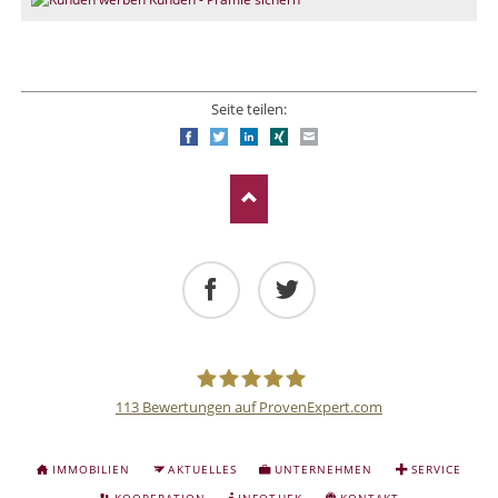
Seite teilen:
Facebook
Twitter
LinkedIn
Xing
E-mail
Facebook
Twitter
113
Bewertungen auf ProvenExpert.com
Deutsche
NAVIGATION
IMMOBILIEN
AKTUELLES
UNTERNEHMEN
SERVICE
ÜBERSPRINGEN