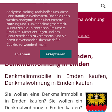
Analytics/Tracking-Tools helfen uns, diese
Seite ständig zu verbessern. Über die Tools
Denkmalimmobilie Emden, Denkmalwohnung
werden anonyme Daten über Website-
Nutzung und -Funktionalität gesammelt.
Emden
Wir nutzen die Erkenntnisse, um unsere
Produkte, Dienstleistungen und das
Benutzererlebnis zu verbessern. Sind Sie
DASINVEST
Service
Denkmalimmobilie kaufen
damit einverstanden, dass wir dafür
Cookies verwenden?
mehr
Denkmalimmobilie in Emden,
ablehnen
akzeptieren
Denkmalwohnung in Emden
Denkmalimmobilie in Emden kaufen,
Denkmalwohnung in Emden kaufen
Sie wollen eine Denkmalimmobilie
in Emden kaufen? Sie wollen ein
Denkmalwohnung in Emden kaufen?