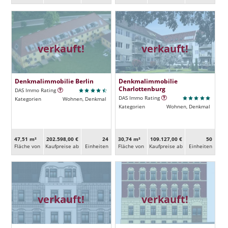
verkauft!
verkauft!
Denkmalimmobilie Berlin
Denkmalimmobilie
Charlottenburg
DAS Immo Rating
DAS Immo Rating
Kategorien
Wohnen, Denkmal
Kategorien
Wohnen, Denkmal
47,51 m²
202.598,00 €
24
30,74 m²
109.127,00 €
50
Fläche von
Kaufpreise ab
Ein­heiten
Fläche von
Kaufpreise ab
Ein­heiten
verkauft!
verkauft!