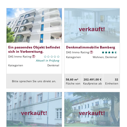
verkauft!
Ein passendes Objekt befindet
Denkmalimmobilie Bamberg
sich in Vorbereitung.
DAS Immo Rating
DAS Immo Rating
Kategorien
Wohnen, Denkmal
Aktuell in Prüfung
Kategorien
Denkmal
58,60 m²
202.491,00 €
32
Bitte sprechen Sie uns direkt an.
Fläche von
Kaufpreise ab
Ein­heiten
verkauft!
verkauft!