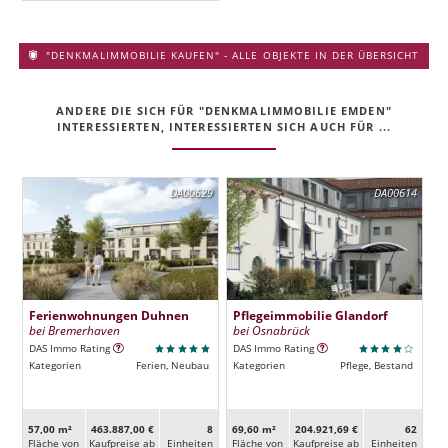
"DENKMALIMMOBILIE KAUFEN" - ALLE OBJEKTE IN DER ÜBERSICHT
ANDERE DIE SICH FÜR "DENKMALIMMOBILIE EMDEN"
INTERESSIERTEN, INTERESSIERTEN SICH AUCH FÜR ...
DA00629
DA00614
Ferienwohnungen Duhnen
Pflegeimmobilie Glandorf
bei Bremerhaven
bei Osnabrück
DAS Immo Rating
DAS Immo Rating
Kategorien
Ferien, Neubau
Kategorien
Pflege, Bestand
57,00 m²
463.887,00 €
8
69,60 m²
204.921,69 €
62
Fläche von
Kaufpreise ab
Ein­heiten
Fläche von
Kaufpreise ab
Ein­heiten