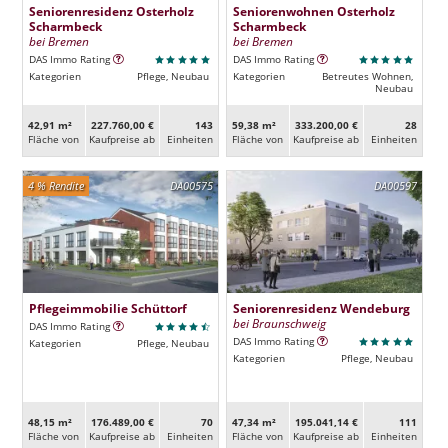
Seniorenresidenz Osterholz
Seniorenwohnen Osterholz
Scharmbeck
Scharmbeck
bei Bremen
bei Bremen
DAS Immo Rating
DAS Immo Rating
Kategorien
Pflege, Neubau
Kategorien
Betreutes Wohnen,
Neubau
42,91 m²
227.760,00 €
143
59,38 m²
333.200,00 €
28
Fläche von
Kaufpreise ab
Ein­heiten
Fläche von
Kaufpreise ab
Ein­heiten
4 % Rendite
DA00575
DA00597
Pflegeimmobilie Schüttorf
Seniorenresidenz Wendeburg
bei Braunschweig
DAS Immo Rating
DAS Immo Rating
Kategorien
Pflege, Neubau
Kategorien
Pflege, Neubau
48,15 m²
176.489,00 €
70
47,34 m²
195.041,14 €
111
Fläche von
Kaufpreise ab
Ein­heiten
Fläche von
Kaufpreise ab
Ein­heiten