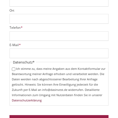
Ort
P
Telefon
*
f
l
i
P
E-Mail
*
c
f
h
l
t
i
Pflichtfeld
Datenschutz
*
f
c
e
Ich stimme zu, dass meine Angaben aus dem Kontaktformular zur
h
l
Beantwortung meiner Anfrage erhoben und verarbeitet werden. Die
t
d
Daten werden nach abgeschlossener Bearbeitung Ihrer Anfrage
f
e
gelöscht. Hinweis: Sie können Ihre Einwilligung jederzeit für die
l
Zukunft per E-Mail an info@dasinvest.de widerrufen. Detaillierte
d
Informationen zum Umgang mit Nutzerdaten finden Sie in unserer
Datenschutzerklärung