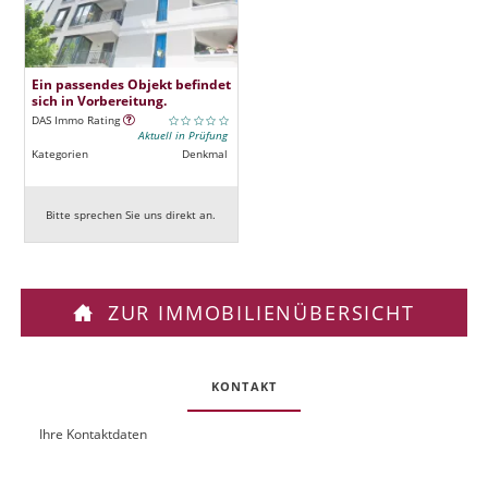
Ein passendes Objekt befindet
sich in Vorbereitung.
DAS Immo Rating
Aktuell in Prüfung
Kategorien
Denkmal
Bitte sprechen Sie uns direkt an.
ZUR IMMOBILIENÜBERSICHT
KONTAKT
Ihre Kontaktdaten
O
U
b
R
j
L