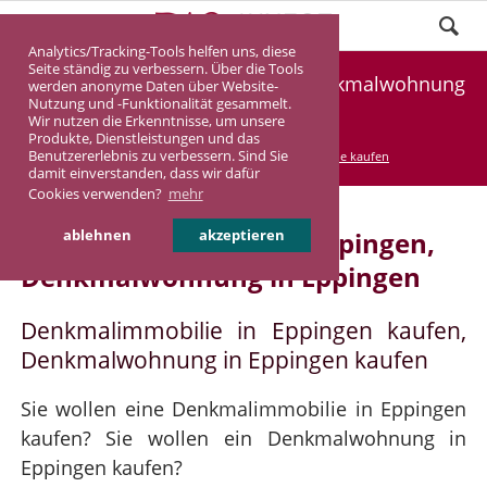
Analytics/Tracking-Tools helfen uns, diese
Seite ständig zu verbessern. Über die Tools
Denkmalimmobilie Eppingen, Denkmalwohnung
werden anonyme Daten über Website-
Nutzung und -Funktionalität gesammelt.
Eppingen
Wir nutzen die Erkenntnisse, um unsere
Produkte, Dienstleistungen und das
Benutzererlebnis zu verbessern. Sind Sie
DASINVEST
Service
Denkmalimmobilie kaufen
damit einverstanden, dass wir dafür
Cookies verwenden?
mehr
Denkmalimmobilie in Eppingen,
ablehnen
akzeptieren
Denkmalwohnung in Eppingen
Denkmalimmobilie in Eppingen kaufen,
Denkmalwohnung in Eppingen kaufen
Sie wollen eine Denkmalimmobilie in Eppingen
kaufen? Sie wollen ein Denkmalwohnung in
Eppingen kaufen?