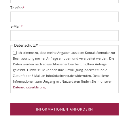
P
Telefon
*
f
l
i
P
E-Mail
*
c
f
h
l
t
i
Pflichtfeld
Datenschutz
*
f
c
e
Ich stimme zu, dass meine Angaben aus dem Kontaktformular zur
h
l
Beantwortung meiner Anfrage erhoben und verarbeitet werden. Die
t
d
Daten werden nach abgeschlossener Bearbeitung Ihrer Anfrage
f
e
gelöscht. Hinweis: Sie können Ihre Einwilligung jederzeit für die
l
Zukunft per E-Mail an info@dasinvest.de widerrufen. Detaillierte
d
Informationen zum Umgang mit Nutzerdaten finden Sie in unserer
Datenschutzerklärung
INFORMATIONEN ANFORDERN