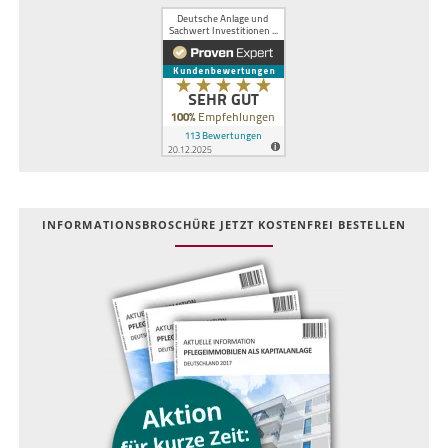
INFOR­MATIONS­BROSCHÜRE JETZT KOSTEN­FREI BESTELLEN