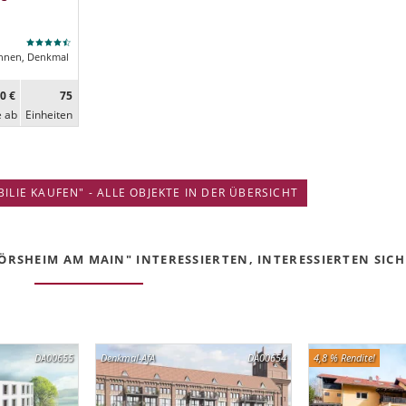
nen, Denkmal
0 €
75
e ab
Ein­heiten
IE KAUFEN" - ALLE OBJEKTE IN DER ÜBERSICHT
RSHEIM AM MAIN" INTERESSIERTEN, INTERESSIERTEN SICH 
DA00655
Denkmal-AfA
DA00654
4,8 % Rendite!