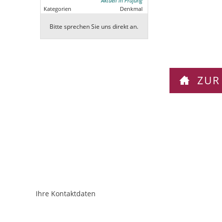
Aktuell in Prüfung
Kategorien
Denkmal
Bitte sprechen Sie uns direkt an.
ZUR
Ihre Kontaktdaten
ObjektPlatzhalter
URL