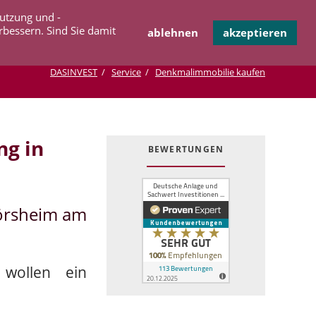
Navigation
Nutzung und -
OPERATION
INFOTHEK
KONTAKT
überspringen
rbessern. Sind Sie damit
ablehnen
akzeptieren
DASINVEST
Service
Denkmalimmobilie kaufen
g in
BEWERTUNGEN
örsheim am
wollen ein