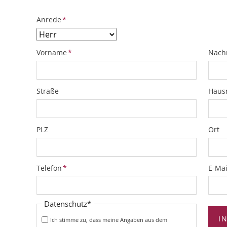
Pflichtfeld
Anrede
*
Pflichtfeld
Pflich
Vorname
*
Nach
Straße
Hau
PLZ
Ort
Pflichtfeld
Pflich
Telefon
*
E-Mai
Pflichtfeld
Datenschutz
*
I
Ich stimme zu, dass meine Angaben aus dem