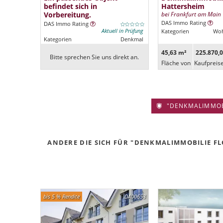
befindet sich in
Hattersheim
Vorbereitung.
bei Frankfurt am Main
DAS Immo Rating
DAS Immo Rating
Aktuell in Prüfung
Kategorien
Woh
Kategorien
Denkmal
45,63 m²
225.870,0
Bitte sprechen Sie uns direkt an.
Fläche von
Kaufpreis
"DENKMALIMMOBIL
ANDERE DIE SICH FÜR "DENKMALIMMOBILIE FLÖ
bis 5 % Rendite
DA00653