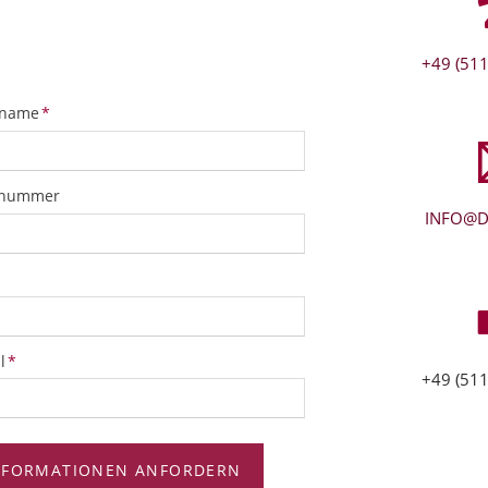
+49 (511
tfeld
name
*
snummer
INFO@D
tfeld
l
*
+49 (511
NFORMATIONEN ANFORDERN