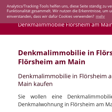
Analytics/Tracking-Tools helfen uns, diese Seite ständig zu
IMMOBILIEN
Funktionalität gesammelt. Wir nutzen die Erkenntnisse, um u
einverstanden, dass wir dafür Cookies verwenden?
mehr
Denkmalimmobilie Flörsheim am Mai
Denkmalimmobilie in Flö
Flörsheim am Main
Denkmalimmobilie in Flörsheim 
Main kaufen
Sie wollen eine Denkmalimmobil
Denkmalwohnung in Flörsheim am Ma