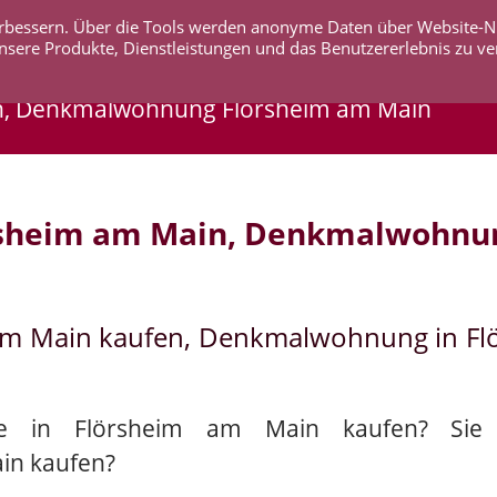
 verbessern. Über die Tools werden anonyme Daten über Website-
AKTUELLES
UNTERNEHMEN
SERVICE
KO
nsere Produkte, Dienstleistungen und das Benutzererlebnis zu ve
n, Denkmalwohnung Flörsheim am Main
rsheim am Main, Denkmalwohnun
am Main kaufen, Denkmalwohnung in Fl
ie in Flörsheim am Main kaufen? Sie 
in kaufen?