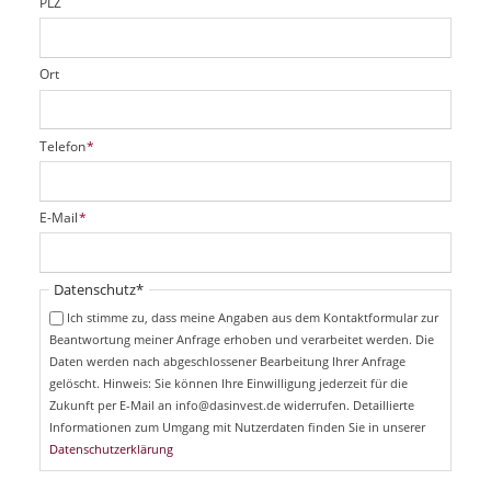
PLZ
Ort
P
Telefon
*
f
l
i
P
E-Mail
*
c
f
h
l
t
i
Pflichtfeld
Datenschutz
*
f
c
e
Ich stimme zu, dass meine Angaben aus dem Kontaktformular zur
h
l
Beantwortung meiner Anfrage erhoben und verarbeitet werden. Die
t
d
Daten werden nach abgeschlossener Bearbeitung Ihrer Anfrage
f
e
gelöscht. Hinweis: Sie können Ihre Einwilligung jederzeit für die
l
Zukunft per E-Mail an info@dasinvest.de widerrufen. Detaillierte
d
Informationen zum Umgang mit Nutzerdaten finden Sie in unserer
Datenschutzerklärung