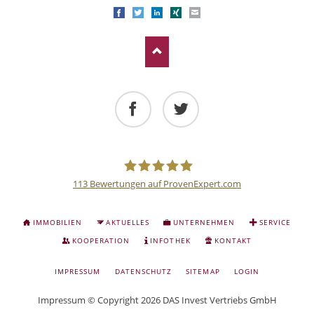
Facebook
Twitter
LinkedIn
Xing
E-mail
Facebook
Twitter
113
Bewertungen auf ProvenExpert.com
Deutsche
NAVIGATION
IMMOBILIEN
AKTUELLES
UNTERNEHMEN
SERVICE
ÜBERSPRINGEN
Anlage
KOOPERATION
INFOTHEK
KONTAKT
NAVIGATION
IMPRESSUM
DATENSCHUTZ
SITEMAP
LOGIN
und
ÜBERSPRINGEN
Impressum
© Copyright 2026 DAS Invest Vertriebs GmbH
Sachwert