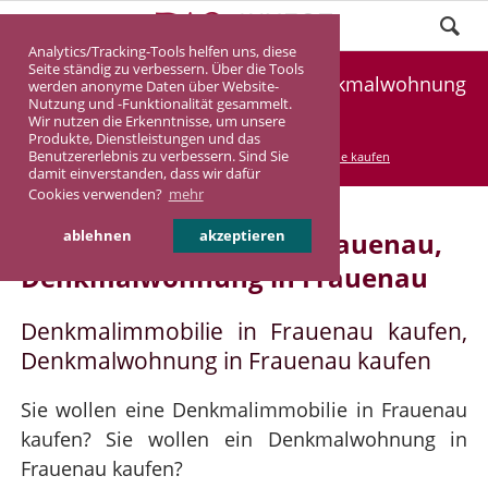
Analytics/Tracking-Tools helfen uns, diese
Seite ständig zu verbessern. Über die Tools
Denkmalimmobilie Frauenau, Denkmalwohnung
werden anonyme Daten über Website-
Nutzung und -Funktionalität gesammelt.
Frauenau
Wir nutzen die Erkenntnisse, um unsere
Produkte, Dienstleistungen und das
Benutzererlebnis zu verbessern. Sind Sie
DASINVEST
Service
Denkmalimmobilie kaufen
damit einverstanden, dass wir dafür
Cookies verwenden?
mehr
Denkmalimmobilie in Frauenau,
ablehnen
akzeptieren
Denkmalwohnung in Frauenau
Denkmalimmobilie in Frauenau kaufen,
Denkmalwohnung in Frauenau kaufen
Sie wollen eine Denkmalimmobilie in Frauenau
kaufen? Sie wollen ein Denkmalwohnung in
Frauenau kaufen?