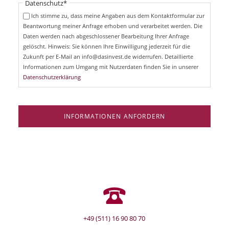
Pflichtfeld
Datenschutz
*
f
c
e
Ich stimme zu, dass meine Angaben aus dem Kontaktformular zur
h
l
Beantwortung meiner Anfrage erhoben und verarbeitet werden. Die
t
d
Daten werden nach abgeschlossener Bearbeitung Ihrer Anfrage
f
e
gelöscht. Hinweis: Sie können Ihre Einwilligung jederzeit für die
l
Zukunft per E-Mail an info@dasinvest.de widerrufen. Detaillierte
d
Informationen zum Umgang mit Nutzerdaten finden Sie in unserer
Datenschutzerklärung
INFORMATIONEN ANFORDERN
+49 (511) 16 90 80 70