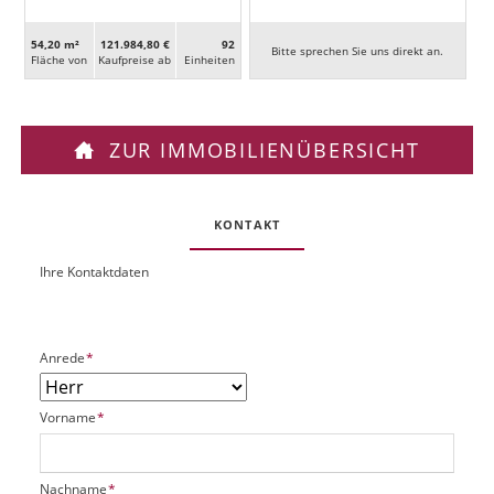
54,20 m²
121.984,80 €
92
Bitte sprechen Sie uns direkt an.
Fläche von
Kaufpreise ab
Ein­heiten
ZUR IMMOBILIENÜBERSICHT
KONTAKT
Ihre Kontaktdaten
O
U
b
R
j
L
e
P
Anrede
*
k
f
t
l
P
P
Vorname
*
i
l
f
c
a
l
h
t
i
t
P
Nachname
*
z