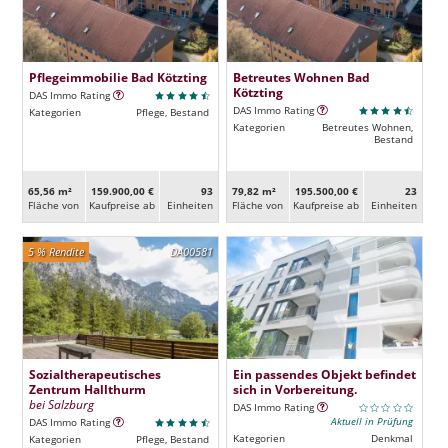
Pflegeimmobilie Bad Kötzting
Betreutes Wohnen Bad
Kötzting
DAS Immo Rating
DAS Immo Rating
Kategorien
Pflege, Bestand
Kategorien
Betreutes Wohnen,
Bestand
65,56 m²
159.900,00 €
93
79,82 m²
195.500,00 €
23
Fläche von
Kaufpreise ab
Ein­heiten
Fläche von
Kaufpreise ab
Ein­heiten
5 % Rendite
DA00581
Sozialtherapeutisches
Ein passendes Objekt befindet
Zentrum Hallthurm
sich in Vorbereitung.
bei Salzburg
DAS Immo Rating
Aktuell in Prüfung
DAS Immo Rating
Kategorien
Denkmal
Kategorien
Pflege, Bestand