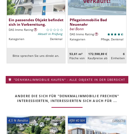
verkauft!
Ein passendes Objekt befindet
Pflegeimmobilie Bad
sich in Vorbereitung.
Neuenahr
bei Bonn
DAS Immo Rating
Aktuell in Prüfung
DAS Immo Rating
Kategorien
Denkmal
Kategorien
Pflege, Denkmal
53,61 m²
172.598,89 €
6
Bitte sprechen Sie uns direkt an.
Fläche von
Kaufpreise ab
Ein­heiten
"DENKMALIMMOBILIE KAUFEN" - ALLE OBJEKTE IN DER ÜBERSICHT
ANDERE DIE SICH FÜR "DENKMALIMMOBILIE FRECHEN"
INTERESSIERTEN, INTERESSIERTEN SICH AUCH FÜR ...
4,5 % Rendite
DA00609
KfW 40 NH
DA00616