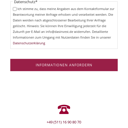
Pflichtfeld
Datenschutz
*
f
c
e
Ich stimme zu, dass meine Angaben aus dem Kontaktformular zur
h
l
Beantwortung meiner Anfrage erhoben und verarbeitet werden. Die
t
d
Daten werden nach abgeschlossener Bearbeitung Ihrer Anfrage
f
e
gelöscht. Hinweis: Sie können Ihre Einwilligung jederzeit für die
l
Zukunft per E-Mail an info@dasinvest.de widerrufen. Detaillierte
d
Informationen zum Umgang mit Nutzerdaten finden Sie in unserer
Datenschutzerklärung
INFORMATIONEN ANFORDERN
+49 (511) 16 90 80 70