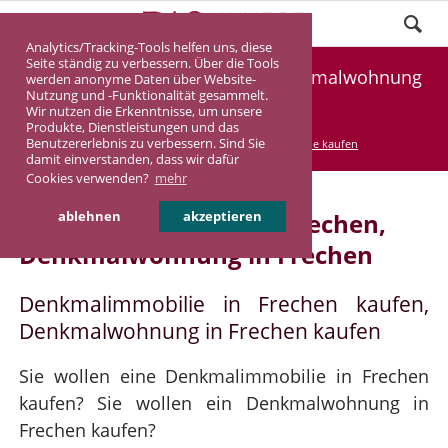
Analytics/Tracking-Tools helfen uns, diese
Seite ständig zu verbessern. Über die Tools
Denkmalimmobilie Frechen, Denkmalwohnung
werden anonyme Daten über Website-
Nutzung und -Funktionalität gesammelt.
Frechen
Wir nutzen die Erkenntnisse, um unsere
Produkte, Dienstleistungen und das
Benutzererlebnis zu verbessern. Sind Sie
DASINVEST
Service
Denkmalimmobilie kaufen
damit einverstanden, dass wir dafür
Cookies verwenden?
mehr
Denkmalimmobilie in Frechen,
ablehnen
akzeptieren
Denkmalwohnung in Frechen
Denkmalimmobilie in Frechen kaufen,
Denkmalwohnung in Frechen kaufen
Sie wollen eine Denkmalimmobilie in Frechen
kaufen? Sie wollen ein Denkmalwohnung in
Frechen kaufen?