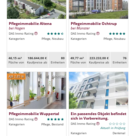
Pflegeimmobilie Altena
Pflegeimmobilie Ochtrup
bei Hagen
bei Münster
DAS Immo Rating
DAS Immo Rating
Kategorien
Pflege, Neubau
Kategorien
Pflege, Neubau
46,15 m²
186.644,00 €
80
49,77 m²
223.233,00 €
76
Fläche von
Kaufpreise ab
Ein­heiten
Fläche von
Kaufpreise ab
Ein­heiten
AfA 3,85 %
DA00536
Pflegeimmobilie Wuppertal
Ein passendes Objekt befindet
sich in Vorbereitung.
DAS Immo Rating
DAS Immo Rating
Kategorien
Pflege, Bestand
Aktuell in Prüfung
Kategorien
Denkmal