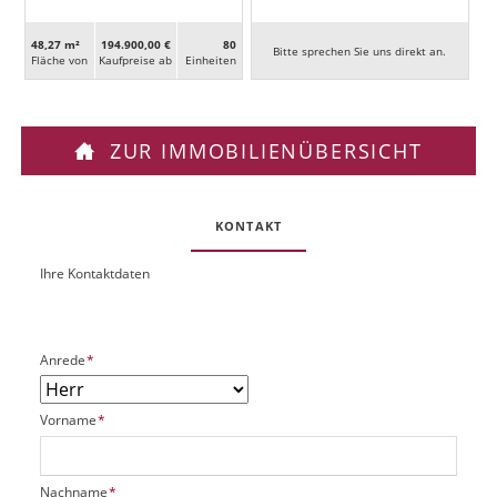
48,27 m²
194.900,00 €
80
Bitte sprechen Sie uns direkt an.
Fläche von
Kaufpreise ab
Ein­heiten
ZUR IMMOBILIENÜBERSICHT
KONTAKT
Ihre Kontaktdaten
O
U
b
R
j
L
e
P
Anrede
*
k
f
t
l
P
P
Vorname
*
i
l
f
c
a
l
h
t
i
t
P
Nachname
*
z