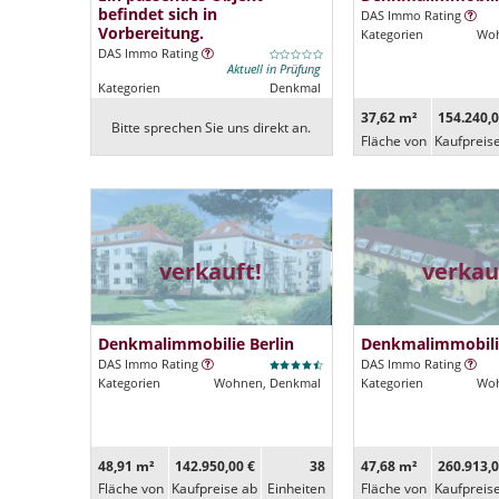
befindet sich in
DAS Immo Rating
Vorbereitung.
Kategorien
Woh
DAS Immo Rating
Aktuell in Prüfung
Kategorien
Denkmal
37,62 m²
154.240,0
Bitte sprechen Sie uns direkt an.
Fläche von
Kaufpreis
verkauft!
verkau
Denkmalimmobilie Berlin
Denkmalimmobilie
DAS Immo Rating
DAS Immo Rating
Kategorien
Wohnen, Denkmal
Kategorien
Woh
48,91 m²
142.950,00 €
38
47,68 m²
260.913,0
Fläche von
Kaufpreise ab
Ein­heiten
Fläche von
Kaufpreis