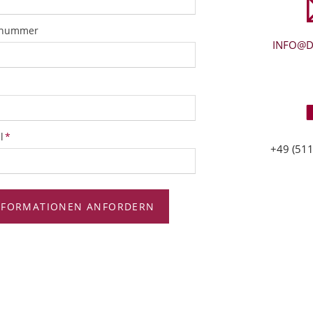
snummer
INFO@D
tfeld
l
*
+49 (511
NFORMATIONEN ANFORDERN