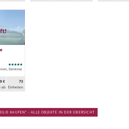
ft!
e
nen, Denkmal
0 €
73
e ab
Ein­heiten
IE KAUFEN" - ALLE OBJEKTE IN DER ÜBERSICHT