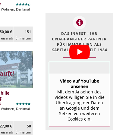
Wohnen, Denkmal
50,00 €
151
DAS INVEST - IHR
reise ab
Ein­heiten
UNABHÄNGIGER PARTNER
FÜR IMMOBILIEN ALS
KAPITALANLAGE SEIT 1984
auft!
Video auf YouTube
ansehen
Mit dem Ansehen des
ilie
Videos willigen Sie in die
g
Übertragung der Daten
an Google und dem
Wohnen, Denkmal
Setzen von weiteren
Cookies ein.
27,00 €
50
reise ab
Ein­heiten