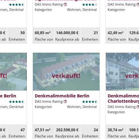
DAS Immo Rating
DAS Immo Rating
nen, Denkmal
Kategorien
Wohnen, Denkmal
Kategorien
0 €
50
60,85 m²
146.000,00 €
21
42,49 m²
129.6
e ab
Ein­heiten
Fläche von
Kaufpreise ab
Ein­heiten
Fläche von
Kaufp
ft!
verkauft!
verk
 Berlin
Denkmalimmobilie Berlin
Denkmalimmob
Charlottenbur
DAS Immo Rating
nen, Denkmal
Kategorien
Wohnen, Denkmal
DAS Immo Rating
Kategorien
0 €
47
47,51 m²
202.598,00 €
24
30,74 m²
109.1
e ab
Ein­heiten
Fläche von
Kaufpreise ab
Ein­heiten
Fläche von
Kaufp