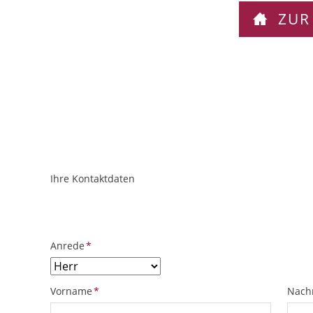
ZUR
Ihre Kontaktdaten
ObjektPlatzhalter
URL
Pflichtfeld
Anrede
*
Pflichtfeld
Pflich
Vorname
*
Nach