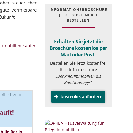
her steuerlicher
 gute vermietbare
INFOR­MATIONS­BROSCHÜRE
JETZT KOSTEN­FREI
Zukunft.
BESTELLEN
Erhalten Sie jetzt die
mmobilien kaufen
Broschüre kostenlos per
Mail oder Post.
Bestellen Sie jetzt kostenfrei
Ihre Infobroschüre
„Denkmalimmobilien als
Kapitalanlage”
:
kostenlos anfordern
auft!
lie Berlin