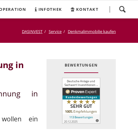
Navigation
OPERATION
INFOTHEK
KONTAKT
überspringen
DASINVEST
Service
Denkmalimmobilie kaufen
ng in
BEWERTUNGEN
ohnung in
 wollen ein