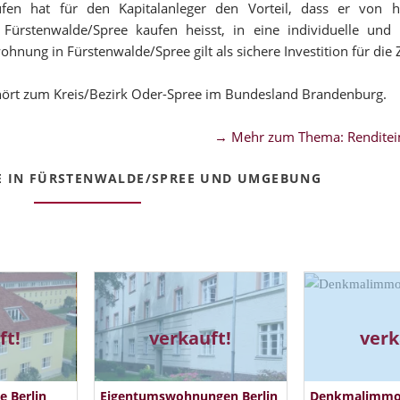
en hat für den Kapitalanleger den Vorteil, dass er von ho
 Fürstenwalde/Spree kaufen heisst, in eine individuelle und
hnung in Fürstenwalde/Spree gilt als sichere Investition für die 
hört zum Kreis/Bezirk Oder-Spree im Bundesland Brandenburg.
→ Mehr zum Thema: Renditei
 IN FÜRSTENWALDE/SPREE UND UMGEBUNG
ft!
verkauft!
verk
 Berlin
Eigentumswohnungen Berlin
Denkmalimmobi