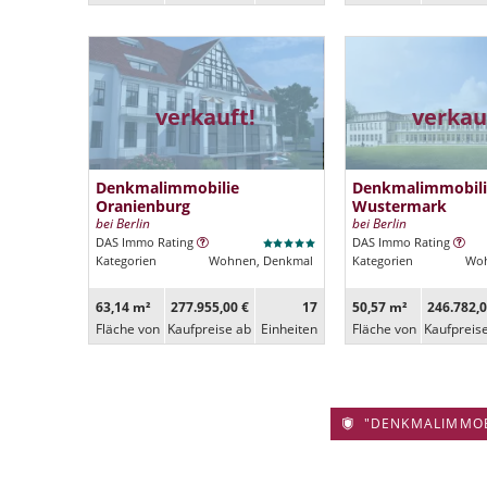
verkauft!
verkau
Denkmalimmobilie
Denkmalimmobili
Oranienburg
Wustermark
bei Berlin
bei Berlin
DAS Immo Rating
DAS Immo Rating
Kategorien
Wohnen, Denkmal
Kategorien
Woh
63,14 m²
277.955,00 €
17
50,57 m²
246.782,0
Fläche von
Kaufpreise ab
Ein­heiten
Fläche von
Kaufpreis
"DENKMALIMMOBIL