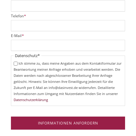
P
Telefon
*
f
l
i
P
E-Mail
*
c
f
h
l
t
i
Pflichtfeld
Datenschutz
*
f
c
e
Ich stimme zu, dass meine Angaben aus dem Kontaktformular zur
h
l
Beantwortung meiner Anfrage erhoben und verarbeitet werden. Die
t
d
Daten werden nach abgeschlossener Bearbeitung Ihrer Anfrage
f
e
gelöscht. Hinweis: Sie können Ihre Einwilligung jederzeit für die
l
Zukunft per E-Mail an info@dasinvest.de widerrufen. Detaillierte
d
Informationen zum Umgang mit Nutzerdaten finden Sie in unserer
Datenschutzerklärung
INFORMATIONEN ANFORDERN