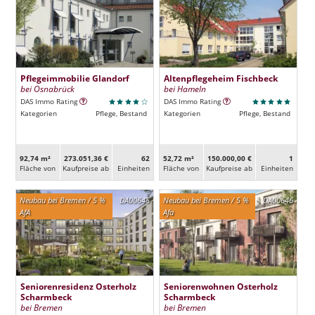
Pflegeimmobilie Glandorf
Altenpflegeheim Fischbeck
bei Osnabrück
bei Hameln
DAS Immo Rating
DAS Immo Rating
Kategorien
Pflege, Bestand
Kategorien
Pflege, Bestand
92,74 m²
273.051,36 €
62
52,72 m²
150.000,00 €
1
Fläche von
Kaufpreise ab
Ein­heiten
Fläche von
Kaufpreise ab
Ein­heiten
Neubau bei Bremen / 5 %
DA00645
Neubau bei Bremen / 5 %
DA00646
AfA
Afa
Seniorenresidenz Osterholz
Seniorenwohnen Osterholz
Scharmbeck
Scharmbeck
bei Bremen
bei Bremen