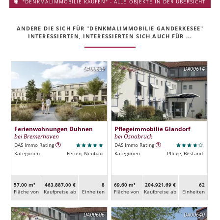
"DENKMALIMMOBILIE KAUFEN" - ALLE OBJEKTE IN DER ÜBERSICHT
ANDERE DIE SICH FÜR "DENKMALIMMOBILIE GANDERKESEE"
INTERESSIERTEN, INTERESSIERTEN SICH AUCH FÜR ...
DA00629
DA00614
Ferienwohnungen Duhnen
Pflegeimmobilie Glandorf
bei Bremerhaven
bei Osnabrück
DAS Immo Rating
DAS Immo Rating
Kategorien
Ferien, Neubau
Kategorien
Pflege, Bestand
57,00 m²
463.887,00 €
8
69,60 m²
204.921,69 €
62
Fläche von
Kaufpreise ab
Ein­heiten
Fläche von
Kaufpreise ab
Ein­heiten
DA00606
DA00640