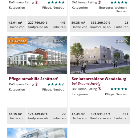
DAS Immo Rating
DAS Immo Rating
Kategorien
Pflege, Neubau
Kategorien
Betreutes Wohnen,
Neubau
42,91 m²
227.760,00 €
143
59,38 m²
333.200,00 €
28
Fläche von
Kaufpreise ab
Ein­heiten
Fläche von
Kaufpreise ab
Ein­heiten
4 % Rendite
DA00575
DA00597
Pflegeimmobilie Schüttorf
Seniorenresidenz Wendeburg
bei Braunschweig
DAS Immo Rating
DAS Immo Rating
Kategorien
Pflege, Neubau
Kategorien
Pflege, Neubau
48,15 m²
176.489,00 €
70
47,34 m²
195.041,14 €
111
Fläche von
Kaufpreise ab
Ein­heiten
Fläche von
Kaufpreise ab
Ein­heiten