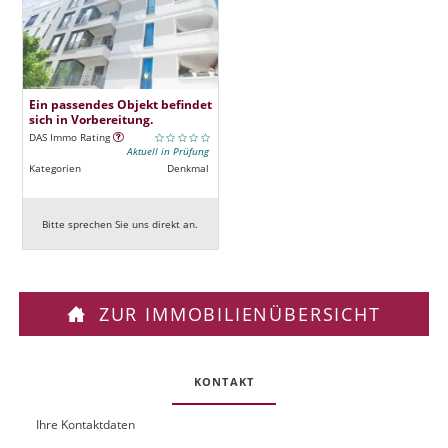
Ein passendes Objekt befindet
sich in Vorbereitung.
DAS Immo Rating
Aktuell in Prüfung
Kategorien
Denkmal
Bitte sprechen Sie uns direkt an.
ZUR IMMOBILIENÜBERSICHT
KONTAKT
Ihre Kontaktdaten
O
U