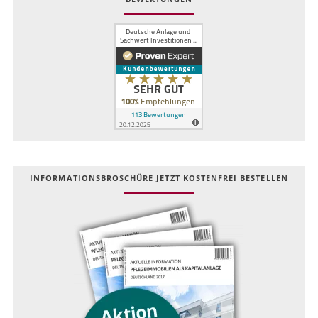
INFOR­MATIONS­BROSCHÜRE JETZT KOSTEN­FREI BESTELLEN