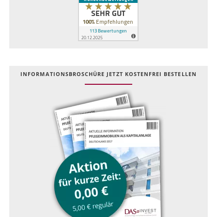
INFOR­MATIONS­BROSCHÜRE JETZT KOSTEN­FREI BESTELLEN