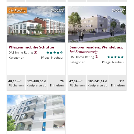
4 % Rendite
DA00575
DA00597
Pflegeimmobilie Schüttorf
Seniorenresidenz Wendeburg
bei Braunschweig
DAS Immo Rating
DAS Immo Rating
Kategorien
Pflege, Neubau
Kategorien
Pflege, Neubau
48,15 m²
176.489,00 €
70
47,34 m²
195.041,14 €
111
Fläche von
Kaufpreise ab
Ein­heiten
Fläche von
Kaufpreise ab
Ein­heiten