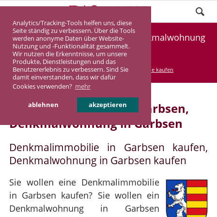
Analytics/Tracking-Tools helfen uns, diese
Seite ständig zu verbessern. Über die Tools
Denkmalimmobilie Garbsen, Denkmalwohnung
werden anonyme Daten über Website-
Nutzung und -Funktionalität gesammelt.
Garbsen
Wir nutzen die Erkenntnisse, um unsere
Produkte, Dienstleistungen und das
Benutzererlebnis zu verbessern. Sind Sie
DASINVEST
Service
Denkmalimmobilie kaufen
damit einverstanden, dass wir dafür
Cookies verwenden?
mehr
Denkmalimmobilie in Garbsen,
ablehnen
akzeptieren
Denkmalwohnung in Garbsen
Denkmalimmobilie in Garbsen kaufen,
Denkmalwohnung in Garbsen kaufen
Sie wollen eine Denkmalimmobilie
in Garbsen kaufen? Sie wollen ein
Denkmalwohnung in Garbsen