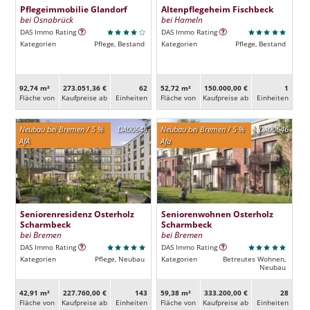
Pflegeimmobilie Glandorf
Altenpflegeheim Fischbeck
bei Osnabrück
bei Hameln
DAS Immo Rating
DAS Immo Rating
Kategorien
Pflege, Bestand
Kategorien
Pflege, Bestand
92,74 m²
273.051,36 €
62
52,72 m²
150.000,00 €
1
Fläche von
Kaufpreise ab
Ein­heiten
Fläche von
Kaufpreise ab
Ein­heiten
Neubau bei Bremen / 5 %
DA00645
Neubau bei Bremen / 5 %
DA00646
AfA
Afa
Seniorenresidenz Osterholz
Seniorenwohnen Osterholz
Scharmbeck
Scharmbeck
bei Bremen
bei Bremen
DAS Immo Rating
DAS Immo Rating
Kategorien
Pflege, Neubau
Kategorien
Betreutes Wohnen,
Neubau
42,91 m²
227.760,00 €
143
59,38 m²
333.200,00 €
28
Fläche von
Kaufpreise ab
Ein­heiten
Fläche von
Kaufpreise ab
Ein­heiten