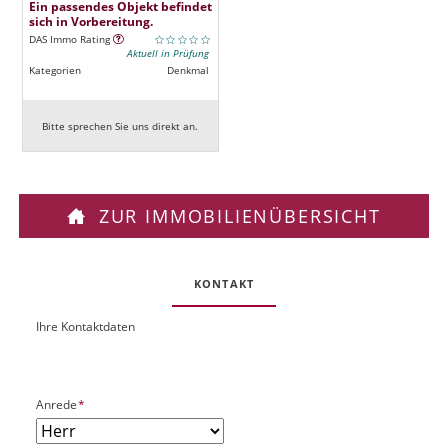
Ein passendes Objekt befindet
sich in Vorbereitung.
DAS Immo Rating
Aktuell in Prüfung
Kategorien
Denkmal
Bitte sprechen Sie uns direkt an.
ZUR IMMOBILIENÜBERSICHT
KONTAKT
Ihre Kontaktdaten
O
U
b
R
j
L
e
P
Anrede
*
k
f
t
l