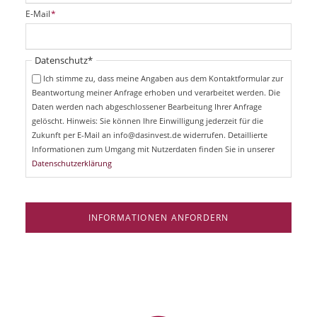
i
P
E-Mail
*
c
f
h
l
t
i
Pflichtfeld
Datenschutz
*
f
c
e
Ich stimme zu, dass meine Angaben aus dem Kontaktformular zur
h
l
Beantwortung meiner Anfrage erhoben und verarbeitet werden. Die
t
d
Daten werden nach abgeschlossener Bearbeitung Ihrer Anfrage
f
e
gelöscht. Hinweis: Sie können Ihre Einwilligung jederzeit für die
l
Zukunft per E-Mail an info@dasinvest.de widerrufen. Detaillierte
d
Informationen zum Umgang mit Nutzerdaten finden Sie in unserer
Datenschutzerklärung
INFORMATIONEN ANFORDERN