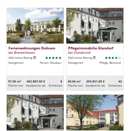
DA00629
DA00614
Ferienwohnungen Duhnen
Pflegeimmobilie Glandorf
bei Bremerhaven
bei Osnabrück
DAS Immo Rating
DAS Immo Rating
Kategorien
Ferien, Neubau
Kategorien
Pflege, Bestand
57,00 m²
463.887,00 €
8
69,60 m²
204.921,69 €
62
Fläche von
Kaufpreise ab
Ein­heiten
Fläche von
Kaufpreise ab
Ein­heiten
DA00606
DA00640