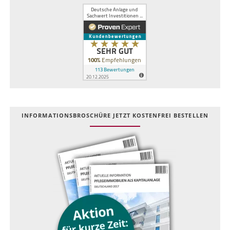
INFOR­MATIONS­BROSCHÜRE JETZT KOSTEN­FREI BESTELLEN