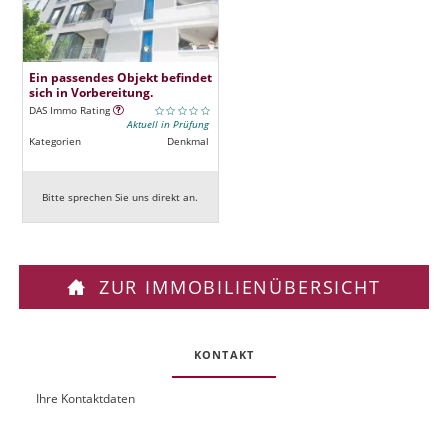
Ein passendes Objekt befindet
sich in Vorbereitung.
DAS Immo Rating
Aktuell in Prüfung
Kategorien
Denkmal
Bitte sprechen Sie uns direkt an.
ZUR IMMOBILIENÜBERSICHT
KONTAKT
Ihre Kontaktdaten
O
U
b
R
j
L