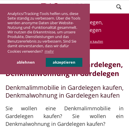
Analytics/Tracking-Tools helfen uns, diese
Seite ständig zu verbessern. Über die Tools
Denkmalimmobilie Gardelegen,
werden anonyme Daten über Website-
Nutzung und -Funktionalität gesammelt.
Denkmalwohnung Gardelegen
Wir nutzen die Erkenntnisse, um unsere
Produkte, Dienstleistungen und das
Benutzererlebnis zu verbessern. Sind Sie
DASINVEST
Service
Denkmalimmobilie kaufen
damit einverstanden, dass wir dafür
Cookies verwenden?
mehr
Denkmalimmobilie in Gardelegen,
ablehnen
akzeptieren
Denkmalwohnung in Gardelegen
Denkmalimmobilie in Gardelegen kaufen,
Denkmalwohnung in Gardelegen kaufen
Sie wollen eine Denkmalimmobilie in
Gardelegen kaufen? Sie wollen ein
Denkmalwohnung in Gardelegen kaufen?