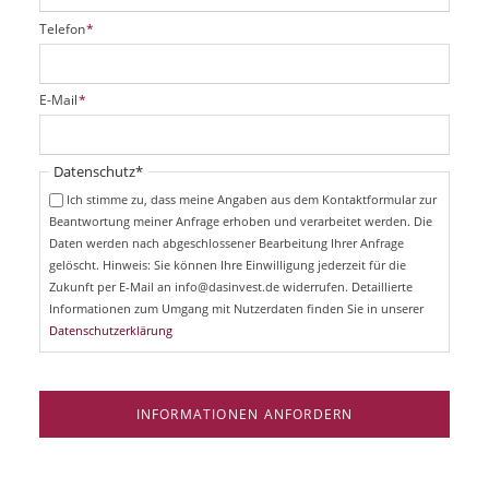
P
Telefon
*
f
l
i
P
E-Mail
*
c
f
h
l
t
i
Pflichtfeld
Datenschutz
*
f
c
e
Ich stimme zu, dass meine Angaben aus dem Kontaktformular zur
h
l
Beantwortung meiner Anfrage erhoben und verarbeitet werden. Die
t
d
Daten werden nach abgeschlossener Bearbeitung Ihrer Anfrage
f
e
gelöscht. Hinweis: Sie können Ihre Einwilligung jederzeit für die
l
Zukunft per E-Mail an info@dasinvest.de widerrufen. Detaillierte
d
Informationen zum Umgang mit Nutzerdaten finden Sie in unserer
Datenschutzerklärung
INFORMATIONEN ANFORDERN