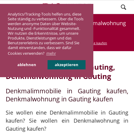
Analytics/Tracking-Tools helfen uns, diese
Seite ständig zu verbessern. Über die Tools
Denkmalimmobilie Gauting, Denkmalwohnung
werden anonyme Daten über Website-
Nutzung und -Funktionalität gesammelt.
Gauting
Wir nutzen die Erkenntnisse, um unsere
Produkte, Dienstleistungen und das
Benutzererlebnis zu verbessern. Sind Sie
DASINVEST
Service
Denkmalimmobilie kaufen
damit einverstanden, dass wir dafür
Cookies verwenden?
mehr
Denkmalimmobilie in Gauting,
ablehnen
akzeptieren
Denkmalwohnung in Gauting
Denkmalimmobilie in Gauting kaufen,
Denkmalwohnung in Gauting kaufen
Sie wollen eine Denkmalimmobilie in Gauting
kaufen? Sie wollen ein Denkmalwohnung in
Gauting kaufen?