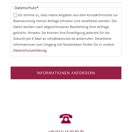
t
i
Pflichtfeld
Datenschutz
*
f
c
e
Ich stimme zu, dass meine Angaben aus dem Kontaktformular zur
h
l
Beantwortung meiner Anfrage erhoben und verarbeitet werden. Die
t
d
Daten werden nach abgeschlossener Bearbeitung Ihrer Anfrage
f
e
gelöscht. Hinweis: Sie können Ihre Einwilligung jederzeit für die
l
Zukunft per E-Mail an info@dasinvest.de widerrufen. Detaillierte
d
Informationen zum Umgang mit Nutzerdaten finden Sie in unserer
Datenschutzerklärung
INFORMATIONEN ANFORDERN
+49 (511) 16 90 80 70