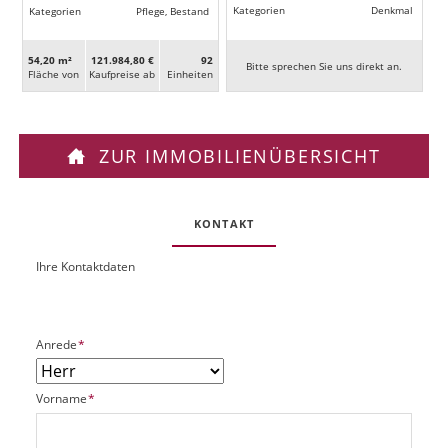
Kategorien
Denkmal
Kategorien
Pflege, Bestand
54,20 m²
121.984,80 €
92
Bitte sprechen Sie uns direkt an.
Fläche von
Kaufpreise ab
Ein­heiten
ZUR IMMOBILIENÜBERSICHT
KONTAKT
Ihre Kontaktdaten
O
U
b
R
j
L
e
P
Anrede
*
k
f
t
l
P
P
Vorname
*
i
l
f
c
a
l
h
t