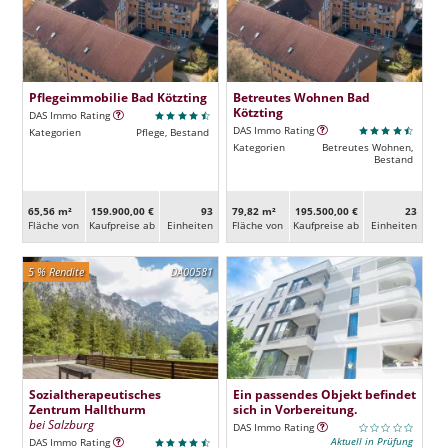
Pflegeimmobilie Bad Kötzting
Betreutes Wohnen Bad
Kötzting
DAS Immo Rating
DAS Immo Rating
Kategorien
Pflege, Bestand
Kategorien
Betreutes Wohnen,
Bestand
65,56 m²
159.900,00 €
93
79,82 m²
195.500,00 €
23
Fläche von
Kaufpreise ab
Ein­heiten
Fläche von
Kaufpreise ab
Ein­heiten
5 % Rendite
DA00581
Sozialtherapeutisches
Ein passendes Objekt befindet
Zentrum Hallthurm
sich in Vorbereitung.
bei Salzburg
DAS Immo Rating
Aktuell in Prüfung
DAS Immo Rating