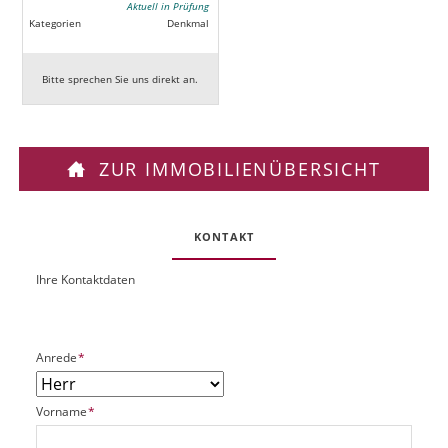
Aktuell in Prüfung
Kategorien
Denkmal
Bitte sprechen Sie uns direkt an.
ZUR IMMOBILIENÜBERSICHT
KONTAKT
Ihre Kontaktdaten
O
U
b
R
j
L
e
P
Anrede
*
k
f
t
l
P
P
Vorname
*
i
l
f
c
a