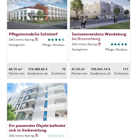
Pflegeimmobilie Schüttorf
Seniorenresidenz Wendeburg
bei Braunschweig
DAS Immo Rating
DAS Immo Rating
Kategorien
Pflege, Neubau
Kategorien
Pflege, Neubau
48,15 m²
176.489,00 €
70
47,34 m²
195.041,14 €
111
Fläche von
Kaufpreise ab
Ein­heiten
Fläche von
Kaufpreise ab
Ein­heiten
Ein passendes Objekt befindet
sich in Vorbereitung.
DAS Immo Rating