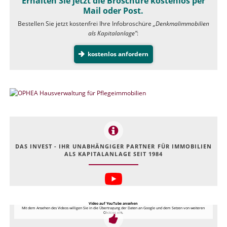
Erhalten Sie jetzt die Broschüre kostenlos per
Mail oder Post.
Bestellen Sie jetzt kostenfrei Ihre Infobroschüre
„Denkmalimmobilien
als Kapitalanlage”
:
kostenlos anfordern
DAS INVEST - IHR UNABHÄNGIGER PARTNER FÜR IMMOBILIEN
ALS KAPITALANLAGE SEIT 1984
Video auf YouTube ansehen
Mit dem Ansehen des Videos willigen Sie in die Übertragung der Daten an Google und dem Setzen von weiteren
Cookies ein.