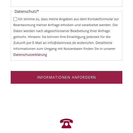
h
l
t
i
Pflichtfeld
Datenschutz
*
f
c
e
Ich stimme zu, dass meine Angaben aus dem Kontaktformular zur
h
l
Beantwortung meiner Anfrage erhoben und verarbeitet werden. Die
t
d
Daten werden nach abgeschlossener Bearbeitung Ihrer Anfrage
f
e
gelöscht. Hinweis: Sie können Ihre Einwilligung jederzeit für die
l
Zukunft per E-Mail an info@dasinvest.de widerrufen. Detaillierte
d
Informationen zum Umgang mit Nutzerdaten finden Sie in unserer
Datenschutzerklärung
INFORMATIONEN ANFORDERN