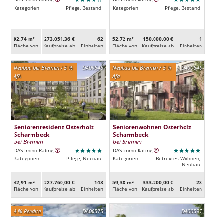
Kategorien
Pflege, Bestand
Kategorien
Pflege, Bestand
92,74 m²
273.051,36 €
62
52,72 m²
150.000,00 €
1
Fläche von
Kaufpreise ab
Ein­heiten
Fläche von
Kaufpreise ab
Ein­heiten
Neubau bei Bremen / 5 %
DA00645
Neubau bei Bremen / 5 %
DA00646
AfA
Afa
Seniorenresidenz Osterholz
Seniorenwohnen Osterholz
Scharmbeck
Scharmbeck
bei Bremen
bei Bremen
DAS Immo Rating
DAS Immo Rating
Kategorien
Pflege, Neubau
Kategorien
Betreutes Wohnen,
Neubau
42,91 m²
227.760,00 €
143
59,38 m²
333.200,00 €
28
Fläche von
Kaufpreise ab
Ein­heiten
Fläche von
Kaufpreise ab
Ein­heiten
4 % Rendite
DA00575
DA00597