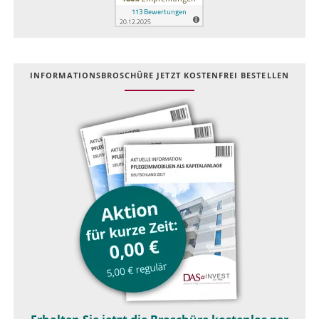
INFOR­MATIONS­BROSCHÜRE JETZT KOSTEN­FREI BESTELLEN