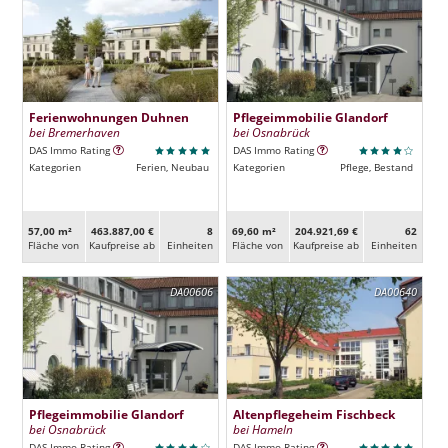
Ferienwohnungen Duhnen
Pflegeimmobilie Glandorf
bei Bremerhaven
bei Osnabrück
DAS Immo Rating
DAS Immo Rating
Kategorien
Ferien, Neubau
Kategorien
Pflege, Bestand
57,00 m²
463.887,00 €
8
69,60 m²
204.921,69 €
62
Fläche von
Kaufpreise ab
Ein­heiten
Fläche von
Kaufpreise ab
Ein­heiten
DA00606
DA00640
Pflegeimmobilie Glandorf
Altenpflegeheim Fischbeck
bei Osnabrück
bei Hameln
DAS Immo Rating
DAS Immo Rating