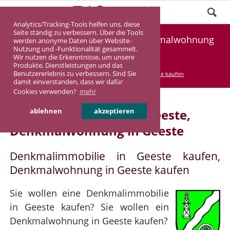
Analytics/Tracking-Tools helfen uns, diese
Seite ständig zu verbessern. Über die Tools
Denkmalimmobilie Geeste, Denkmalwohnung
werden anonyme Daten über Website-
Nutzung und -Funktionalität gesammelt.
Geeste
Wir nutzen die Erkenntnisse, um unsere
Produkte, Dienstleistungen und das
Benutzererlebnis zu verbessern. Sind Sie
DASINVEST
Service
Denkmalimmobilie kaufen
damit einverstanden, dass wir dafür
Cookies verwenden?
mehr
Denkmalimmobilie in Geeste,
ablehnen
akzeptieren
Denkmalwohnung in Geeste
Denkmalimmobilie in Geeste kaufen,
Denkmalwohnung in Geeste kaufen
Sie wollen eine Denkmalimmobilie
in Geeste kaufen? Sie wollen ein
Denkmalwohnung in Geeste kaufen?