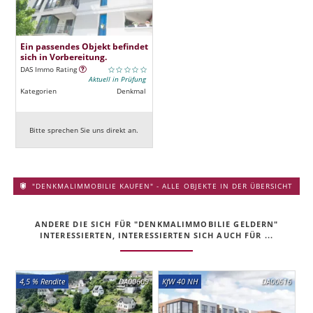
Ein passendes Objekt befindet
sich in Vorbereitung.
DAS Immo Rating
Aktuell in Prüfung
Kategorien
Denkmal
Bitte sprechen Sie uns direkt an.
"DENKMALIMMOBILIE KAUFEN" - ALLE OBJEKTE IN DER ÜBERSICHT
ANDERE DIE SICH FÜR "DENKMALIMMOBILIE GELDERN"
INTERESSIERTEN, INTERESSIERTEN SICH AUCH FÜR ...
4,5 % Rendite
DA00609
KfW 40 NH
DA00616