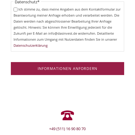
Pflichtfeld
Datenschutz
*
f
c
e
Ich stimme zu, dass meine Angaben aus dem Kontaktformular zur
h
l
Beantwortung meiner Anfrage erhoben und verarbeitet werden. Die
t
d
Daten werden nach abgeschlossener Bearbeitung Ihrer Anfrage
f
e
gelöscht. Hinweis: Sie können Ihre Einwilligung jederzeit für die
l
Zukunft per E-Mail an info@dasinvest.de widerrufen. Detaillierte
d
Informationen zum Umgang mit Nutzerdaten finden Sie in unserer
Datenschutzerklärung
INFORMATIONEN ANFORDERN
+49 (511) 16 90 80 70