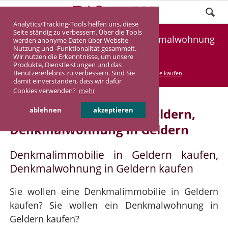
Analytics/Tracking-Tools helfen uns, diese
Seite ständig zu verbessern. Über die Tools
Denkmalimmobilie Geldern, Denkmalwohnung
werden anonyme Daten über Website-
Nutzung und -Funktionalität gesammelt.
Geldern
Wir nutzen die Erkenntnisse, um unsere
Produkte, Dienstleistungen und das
Benutzererlebnis zu verbessern. Sind Sie
DASINVEST
Service
Denkmalimmobilie kaufen
damit einverstanden, dass wir dafür
Cookies verwenden?
mehr
Denkmalimmobilie in Geldern,
ablehnen
akzeptieren
Denkmalwohnung in Geldern
Denkmalimmobilie in Geldern kaufen,
Denkmalwohnung in Geldern kaufen
Sie wollen eine Denkmalimmobilie in Geldern
kaufen? Sie wollen ein Denkmalwohnung in
Geldern kaufen?