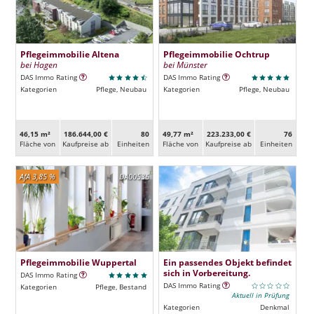
Pflegeimmobilie Altena
Pflegeimmobilie Ochtrup
bei Hagen
bei Münster
DAS Immo Rating
DAS Immo Rating
Kategorien
Pflege, Neubau
Kategorien
Pflege, Neubau
46,15 m²
186.644,00 €
80
49,77 m²
223.233,00 €
76
Fläche von
Kaufpreise ab
Ein­heiten
Fläche von
Kaufpreise ab
Ein­heiten
AfA 3,85 %
DA00536
Pflegeimmobilie Wuppertal
Ein passendes Objekt befindet
sich in Vorbereitung.
DAS Immo Rating
DAS Immo Rating
Kategorien
Pflege, Bestand
Aktuell in Prüfung
Kategorien
Denkmal