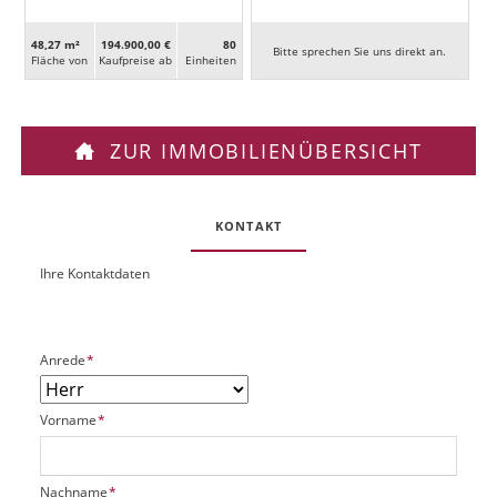
48,27 m²
194.900,00 €
80
Bitte sprechen Sie uns direkt an.
Fläche von
Kaufpreise ab
Ein­heiten
ZUR IMMOBILIENÜBERSICHT
KONTAKT
Ihre Kontaktdaten
O
U
b
R
j
L
e
P
Anrede
*
k
f
t
l
P
P
Vorname
*
i
l
f
c
a
l
h
t
i
t
P
Nachname
*
z