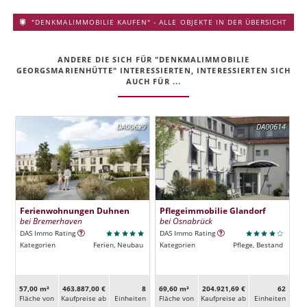
"DENKMALIMMOBILIE KAUFEN" - ALLE OBJEKTE IN DER ÜBERSICHT
ANDERE DIE SICH FÜR "DENKMALIMMOBILIE
GEORGSMARIENHÜTTE" INTERESSIERTEN, INTERESSIERTEN SICH
AUCH FÜR ...
DA00629
DA00614
Ferienwohnungen Duhnen
Pflegeimmobilie Glandorf
bei Bremerhaven
bei Osnabrück
DAS Immo Rating
DAS Immo Rating
Kategorien
Ferien, Neubau
Kategorien
Pflege, Bestand
57,00 m²
463.887,00 €
8
69,60 m²
204.921,69 €
62
Fläche von
Kaufpreise ab
Ein­heiten
Fläche von
Kaufpreise ab
Ein­heiten