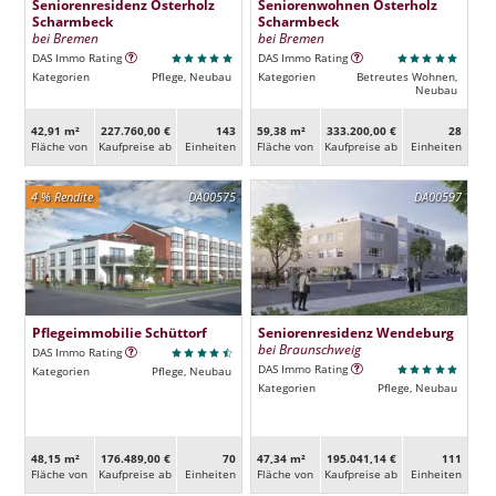
Seniorenresidenz Osterholz
Seniorenwohnen Osterholz
Scharmbeck
Scharmbeck
bei Bremen
bei Bremen
DAS Immo Rating
DAS Immo Rating
Kategorien
Pflege, Neubau
Kategorien
Betreutes Wohnen,
Neubau
42,91 m²
227.760,00 €
143
59,38 m²
333.200,00 €
28
Fläche von
Kaufpreise ab
Ein­heiten
Fläche von
Kaufpreise ab
Ein­heiten
4 % Rendite
DA00575
DA00597
Pflegeimmobilie Schüttorf
Seniorenresidenz Wendeburg
bei Braunschweig
DAS Immo Rating
DAS Immo Rating
Kategorien
Pflege, Neubau
Kategorien
Pflege, Neubau
48,15 m²
176.489,00 €
70
47,34 m²
195.041,14 €
111
Fläche von
Kaufpreise ab
Ein­heiten
Fläche von
Kaufpreise ab
Ein­heiten