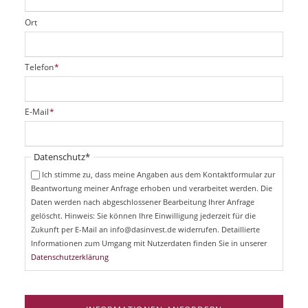
Ort
P
Telefon
*
f
l
i
P
E-Mail
*
c
f
h
l
t
i
Pflichtfeld
Datenschutz
*
f
c
e
Ich stimme zu, dass meine Angaben aus dem Kontaktformular zur
h
l
Beantwortung meiner Anfrage erhoben und verarbeitet werden. Die
t
d
Daten werden nach abgeschlossener Bearbeitung Ihrer Anfrage
f
e
gelöscht. Hinweis: Sie können Ihre Einwilligung jederzeit für die
l
Zukunft per E-Mail an info@dasinvest.de widerrufen. Detaillierte
d
Informationen zum Umgang mit Nutzerdaten finden Sie in unserer
Datenschutzerklärung