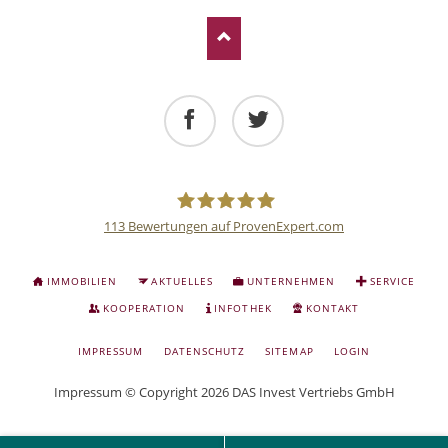
Facebook
Twitter
113
Bewertungen auf ProvenExpert.com
Deutsche
NAVIGATION
IMMOBILIEN
AKTUELLES
UNTERNEHMEN
SERVICE
ÜBERSPRINGEN
Anlage
KOOPERATION
INFOTHEK
KONTAKT
NAVIGATION
IMPRESSUM
DATENSCHUTZ
SITEMAP
LOGIN
und
ÜBERSPRINGEN
Impressum
© Copyright 2026 DAS Invest Vertriebs GmbH
Sachwert