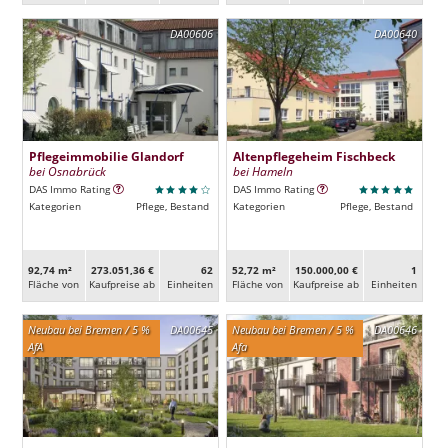
DA00606
DA00640
Pflegeimmobilie Glandorf
Altenpflegeheim Fischbeck
bei Osnabrück
bei Hameln
DAS Immo Rating
DAS Immo Rating
Kategorien
Pflege, Bestand
Kategorien
Pflege, Bestand
92,74 m²
273.051,36 €
62
52,72 m²
150.000,00 €
1
Fläche von
Kaufpreise ab
Ein­heiten
Fläche von
Kaufpreise ab
Ein­heiten
Neubau bei Bremen / 5 %
DA00645
Neubau bei Bremen / 5 %
DA00646
AfA
Afa