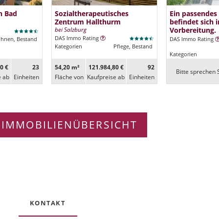
n Bad
Sozialtherapeutisches
Ein passendes
Zentrum Hallthurm
befindet sich i
bei Salzburg
Vorbereitung.
DAS Immo Rating
ohnen, Bestand
DAS Immo Rating
Kategorien
Pflege, Bestand
Kategorien
0 €
23
54,20 m²
121.984,80 €
92
Bitte sprechen S
e ab
Ein­heiten
Fläche von
Kaufpreise ab
Ein­heiten
 IMMOBILIENÜBERSICHT
KONTAKT