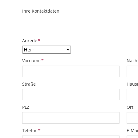
Ihre Kontaktdaten
ObjektPlatzhalter
URL
Pflichtfeld
Anrede
*
Pflichtfeld
Pflich
Vorname
*
Nach
Straße
Hau
PLZ
Ort
Pflichtfeld
Pflich
Telefon
*
E-Mai