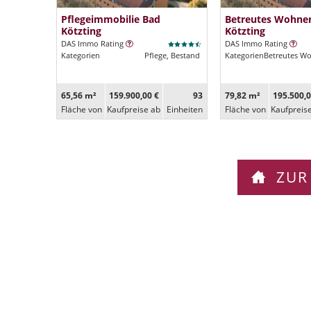
Pflegeimmobilie Bad
Betreutes Wohne
Kötzting
Kötzting
DAS Immo Rating
DAS Immo Rating
Kategorien
Pflege, Bestand
Kategorien
Betreutes W
65,56 m²
159.900,00 €
93
79,82 m²
195.500,0
Fläche von
Kaufpreise ab
Ein­heiten
Fläche von
Kaufpreis
ZUR