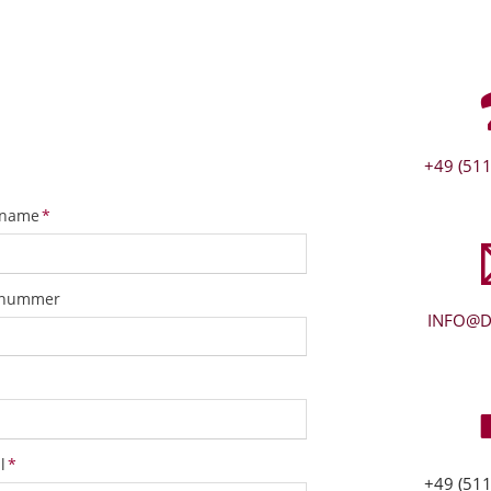
+49 (511
tfeld
name
*
snummer
INFO@D
tfeld
l
*
+49 (511