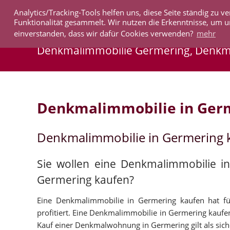
Analytics/Tracking-Tools helfen uns, diese Seite ständig zu
IMMOBILIEN
Funktionalität gesammelt. Wir nutzen die Erkenntnisse, um u
einverstanden, dass wir dafür Cookies verwenden?
mehr
Denkmalimmobilie Germering, Denk
Denkmalimmobilie in Ger
Denkmalimmobilie in Germering 
Sie wollen eine Denkmalimmobilie i
Germering kaufen?
Eine Denkmalimmobilie in Germering kaufen hat für
profitiert. Eine Denkmalimmobilie in Germering kaufen 
Kauf einer Denkmalwohnung in Germering gilt als sicher