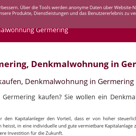
 verbessern. Über die Tools werden anonyme Daten über Website-
AKTUELLES
UNTERNEHMEN
SERVICE
KO
nsere Produkte, Dienstleistungen und das Benutzererlebnis zu ve
malwohnung Germering
mering, Denkmalwohnung in Ge
kaufen, Denkmalwohnung in Germering
n Germering kaufen? Sie wollen ein Denkm
 den Kapitalanleger den Vorteil, dass er von hoher steuerli
heisst, in eine individuelle und gute vermietbare Kapitalanlage z
e Investition für die Zukunft.