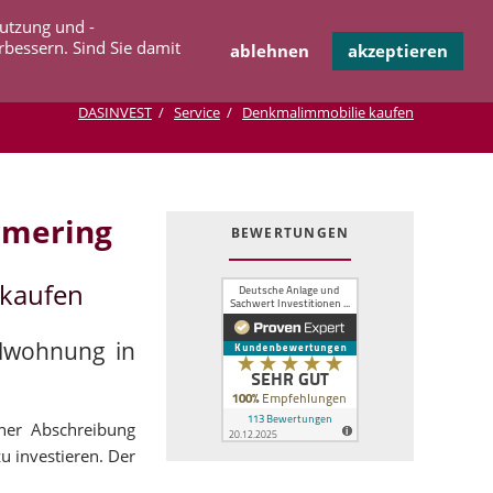
Navigation
Nutzung und -
OPERATION
INFOTHEK
KONTAKT
überspringen
rbessern. Sind Sie damit
ablehnen
akzeptieren
DASINVEST
Service
Denkmalimmobilie kaufen
rmering
BEWERTUNGEN
 kaufen
alwohnung in
cher Abschreibung
u investieren. Der