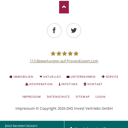
Facebook
Twitter
113
Bewertungen auf ProvenExpert.com
Deutsche
NAVIGATION
IMMOBILIEN
AKTUELLES
UNTERNEHMEN
SERVICE
ÜBERSPRINGEN
Anlage
KOOPERATION
INFOTHEK
KONTAKT
NAVIGATION
IMPRESSUM
DATENSCHUTZ
SITEMAP
LOGIN
und
ÜBERSPRINGEN
Impressum
© Copyright 2026 DAS Invest Vertriebs GmbH
Sachwert
Jetzt beraten lassen: