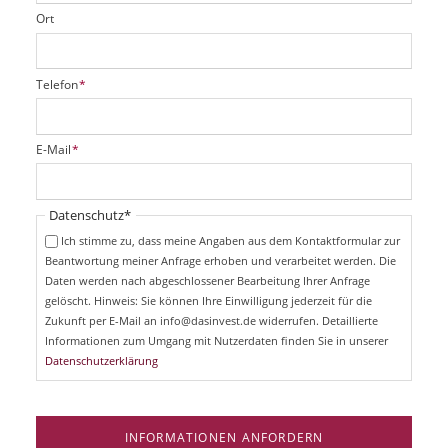
Ort
P
Telefon
*
f
l
i
P
E-Mail
*
c
f
h
l
t
i
Pflichtfeld
Datenschutz
*
f
c
e
Ich stimme zu, dass meine Angaben aus dem Kontaktformular zur
h
l
Beantwortung meiner Anfrage erhoben und verarbeitet werden. Die
t
d
Daten werden nach abgeschlossener Bearbeitung Ihrer Anfrage
f
e
gelöscht. Hinweis: Sie können Ihre Einwilligung jederzeit für die
l
Zukunft per E-Mail an info@dasinvest.de widerrufen. Detaillierte
d
Informationen zum Umgang mit Nutzerdaten finden Sie in unserer
Datenschutzerklärung
INFORMATIONEN ANFORDERN