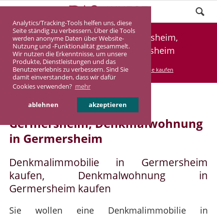
Analytics/Tracking-Tools helfen uns, diese
Seite ständig zu verbessern. Über die Tools
Denkmalimmobilie Germersheim,
werden anonyme Daten über Website-
Nutzung und -Funktionalität gesammelt.
Denkmalwohnung Germersheim
Wir nutzen die Erkenntnisse, um unsere
Produkte, Dienstleistungen und das
Benutzererlebnis zu verbessern. Sind Sie
DASINVEST
Service
Denkmalimmobilie kaufen
damit einverstanden, dass wir dafür
Cookies verwenden?
mehr
Denkmalimmobilie in
ablehnen
akzeptieren
Germersheim, Denkmalwohnung
in Germersheim
Denkmalimmobilie in Germersheim
kaufen, Denkmalwohnung in
Germersheim kaufen
Sie wollen eine Denkmalimmobilie in