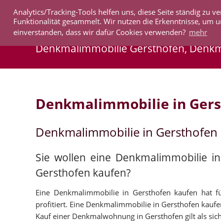
Analytics/Tracking-Tools helfen uns, diese Seite ständig zu
IMMOBILIEN
Funktionalität gesammelt. Wir nutzen die Erkenntnisse, um u
einverstanden, dass wir dafür Cookies verwenden?
mehr
Denkmalimmobilie Gersthofen, Denk
Denkmalimmobilie in Gers
Denkmalimmobilie in Gersthofen
Sie wollen eine Denkmalimmobilie i
Gersthofen kaufen?
Eine Denkmalimmobilie in Gersthofen kaufen hat für
profitiert. Eine Denkmalimmobilie in Gersthofen kaufen
Kauf einer Denkmalwohnung in Gersthofen gilt als siche