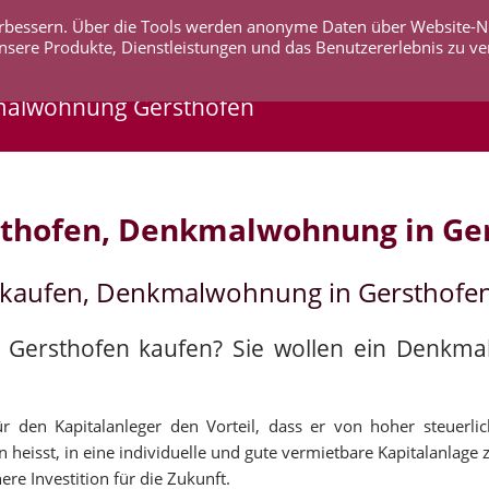
 verbessern. Über die Tools werden anonyme Daten über Website-
AKTUELLES
UNTERNEHMEN
SERVICE
KO
nsere Produkte, Dienstleistungen und das Benutzererlebnis zu ve
malwohnung Gersthofen
thofen, Denkmalwohnung in Ge
 kaufen, Denkmalwohnung in Gersthofe
n Gersthofen kaufen? Sie wollen ein Denkm
 den Kapitalanleger den Vorteil, dass er von hoher steuerli
 heisst, in eine individuelle und gute vermietbare Kapitalanlage z
re Investition für die Zukunft.