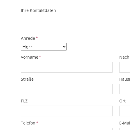
Ihre Kontaktdaten
ObjektPlatzhalter
URL
Pflichtfeld
Anrede
*
Pflichtfeld
Pflich
Vorname
*
Nach
Straße
Hau
PLZ
Ort
Pflichtfeld
Pflich
Telefon
*
E-Mai