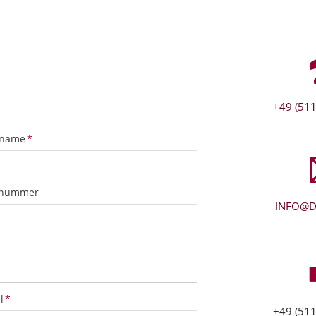
+49 (511
tfeld
name
*
snummer
INFO@D
tfeld
l
*
+49 (511