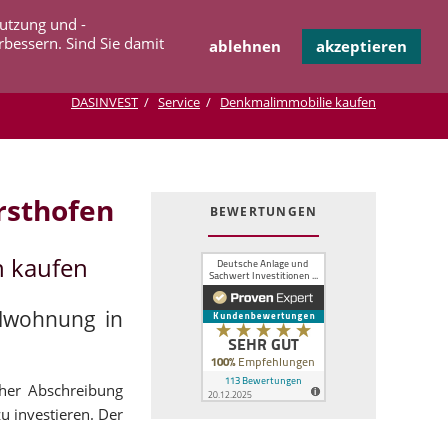
Navigation
Nutzung und -
OPERATION
INFOTHEK
KONTAKT
überspringen
rbessern. Sind Sie damit
ablehnen
akzeptieren
DASINVEST
Service
Denkmalimmobilie kaufen
rsthofen
BEWERTUNGEN
n kaufen
alwohnung in
cher Abschreibung
u investieren. Der