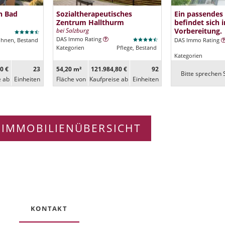
n Bad
Sozialtherapeutisches
Ein passendes
Zentrum Hallthurm
befindet sich i
bei Salzburg
Vorbereitung.
DAS Immo Rating
ohnen, Bestand
DAS Immo Rating
Kategorien
Pflege, Bestand
Kategorien
0 €
23
54,20 m²
121.984,80 €
92
Bitte sprechen S
e ab
Ein­heiten
Fläche von
Kaufpreise ab
Ein­heiten
 IMMOBILIENÜBERSICHT
KONTAKT