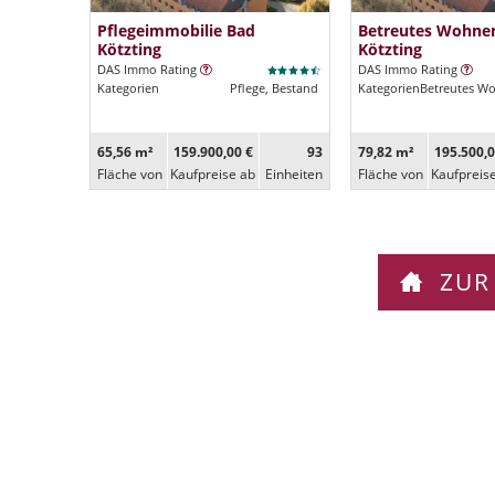
Pflegeimmobilie Bad
Betreutes Wohne
Kötzting
Kötzting
DAS Immo Rating
DAS Immo Rating
Kategorien
Pflege, Bestand
Kategorien
Betreutes W
65,56 m²
159.900,00 €
93
79,82 m²
195.500,0
Fläche von
Kaufpreise ab
Ein­heiten
Fläche von
Kaufpreis
ZUR