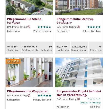
Pflegeimmobilie Altena
Pflegeimmobilie Ochtrup
bei Hagen
bei Münster
DAS Immo Rating
DAS Immo Rating
Kategorien
Pflege, Neubau
Kategorien
Pflege, Neubau
46,15 m²
186.644,00 €
80
49,77 m²
223.233,00 €
76
Fläche von
Kaufpreise ab
Ein­heiten
Fläche von
Kaufpreise ab
Ein­heiten
AfA 3,85 %
DA00536
Pflegeimmobilie Wuppertal
Ein passendes Objekt befindet
sich in Vorbereitung.
DAS Immo Rating
DAS Immo Rating
Kategorien
Pflege, Bestand
Aktuell in Prüfung
Kategorien
Denkmal