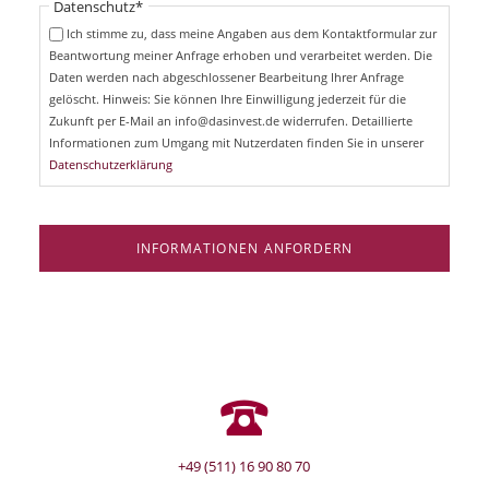
Pflichtfeld
Datenschutz
*
f
c
e
Ich stimme zu, dass meine Angaben aus dem Kontaktformular zur
h
l
Beantwortung meiner Anfrage erhoben und verarbeitet werden. Die
t
d
Daten werden nach abgeschlossener Bearbeitung Ihrer Anfrage
f
e
gelöscht. Hinweis: Sie können Ihre Einwilligung jederzeit für die
l
Zukunft per E-Mail an info@dasinvest.de widerrufen. Detaillierte
d
Informationen zum Umgang mit Nutzerdaten finden Sie in unserer
Datenschutzerklärung
INFORMATIONEN ANFORDERN
+49 (511) 16 90 80 70