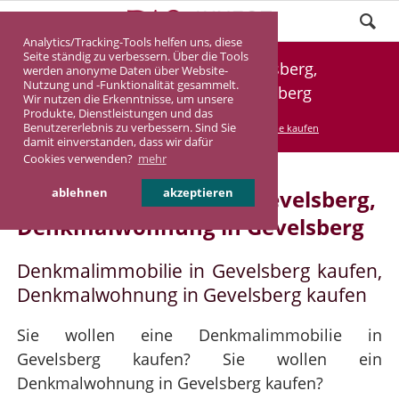
Analytics/Tracking-Tools helfen uns, diese
Seite ständig zu verbessern. Über die Tools
Denkmalimmobilie Gevelsberg,
werden anonyme Daten über Website-
Nutzung und -Funktionalität gesammelt.
Denkmalwohnung Gevelsberg
Wir nutzen die Erkenntnisse, um unsere
Produkte, Dienstleistungen und das
Benutzererlebnis zu verbessern. Sind Sie
DASINVEST
Service
Denkmalimmobilie kaufen
damit einverstanden, dass wir dafür
Cookies verwenden?
mehr
Denkmalimmobilie in Gevelsberg,
ablehnen
akzeptieren
Denkmalwohnung in Gevelsberg
Denkmalimmobilie in Gevelsberg kaufen,
Denkmalwohnung in Gevelsberg kaufen
Sie wollen eine Denkmalimmobilie in
Gevelsberg kaufen? Sie wollen ein
Denkmalwohnung in Gevelsberg kaufen?