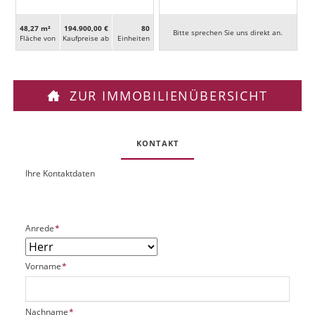
48,27 m²
194.900,00 €
80
Bitte sprechen Sie uns direkt an.
Fläche von
Kaufpreise ab
Ein­heiten
ZUR IMMOBILIENÜBERSICHT
KONTAKT
Ihre Kontaktdaten
O
U
b
R
j
L
e
P
Anrede
*
k
f
t
l
P
P
Vorname
*
i
l
f
c
a
l
h
t
i
t
P
Nachname
*
z