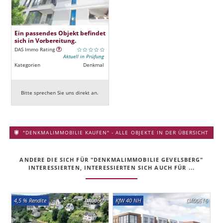
Ein passendes Objekt befindet
sich in Vorbereitung.
DAS Immo Rating
Aktuell in Prüfung
Kategorien
Denkmal
Bitte sprechen Sie uns direkt an.
"DENKMALIMMOBILIE KAUFEN" - ALLE OBJEKTE IN DER ÜBERSICHT
ANDERE DIE SICH FÜR "DENKMALIMMOBILIE GEVELSBERG"
INTERESSIERTEN, INTERESSIERTEN SICH AUCH FÜR ...
4,5 % Rendite
DA00609
KfW 40 NH
DA00616