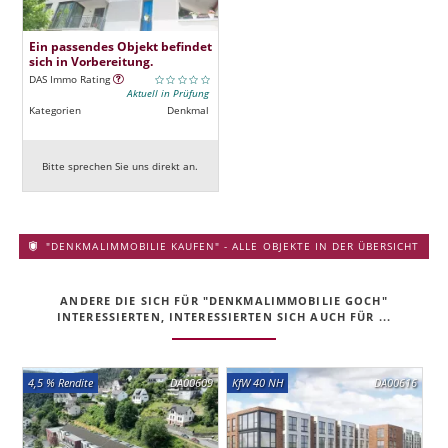
Ein passendes Objekt befindet
sich in Vorbereitung.
DAS Immo Rating
Aktuell in Prüfung
Kategorien
Denkmal
Bitte sprechen Sie uns direkt an.
"DENKMALIMMOBILIE KAUFEN" - ALLE OBJEKTE IN DER ÜBERSICHT
ANDERE DIE SICH FÜR "DENKMALIMMOBILIE GOCH"
INTERESSIERTEN, INTERESSIERTEN SICH AUCH FÜR ...
4,5 % Rendite
DA00609
KfW 40 NH
DA00616