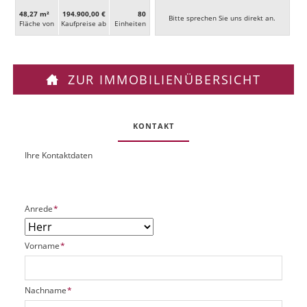
48,27 m²
194.900,00 €
80
Bitte sprechen Sie uns direkt an.
Fläche von
Kaufpreise ab
Ein­heiten
ZUR IMMOBILIENÜBERSICHT
KONTAKT
Ihre Kontaktdaten
O
U
b
R
j
L
e
P
Anrede
*
k
f
t
l
P
P
Vorname
*
i
l
f
c
a
l
h
t
i
t
P
Nachname
*
z
c
f
f
h