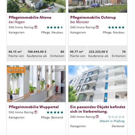
Pflegeimmobilie Altena
Pflegeimmobilie Ochtrup
bei Hagen
bei Münster
DAS Immo Rating
DAS Immo Rating
Kategorien
Pflege, Neubau
Kategorien
Pflege, Neubau
46,15 m²
186.644,00 €
80
49,77 m²
223.233,00 €
76
Fläche von
Kaufpreise ab
Ein­heiten
Fläche von
Kaufpreise ab
Ein­heiten
AfA 3,85 %
DA00536
Pflegeimmobilie Wuppertal
Ein passendes Objekt befindet
sich in Vorbereitung.
DAS Immo Rating
DAS Immo Rating
Kategorien
Pflege, Bestand
Aktuell in Prüfung
Kategorien
Denkmal