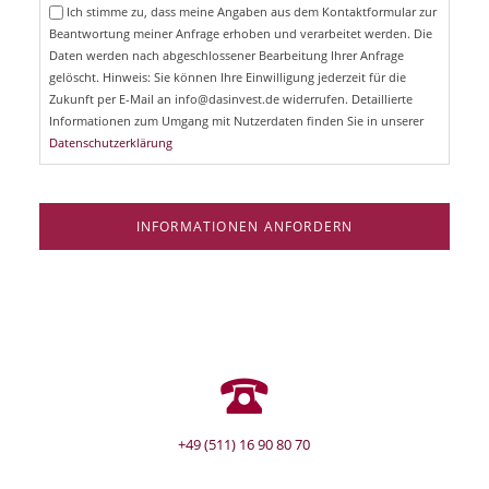
e
Ich stimme zu, dass meine Angaben aus dem Kontaktformular zur
h
l
Beantwortung meiner Anfrage erhoben und verarbeitet werden. Die
t
d
Daten werden nach abgeschlossener Bearbeitung Ihrer Anfrage
f
e
gelöscht. Hinweis: Sie können Ihre Einwilligung jederzeit für die
l
Zukunft per E-Mail an info@dasinvest.de widerrufen. Detaillierte
d
Informationen zum Umgang mit Nutzerdaten finden Sie in unserer
Datenschutzerklärung
INFORMATIONEN ANFORDERN
+49 (511) 16 90 80 70