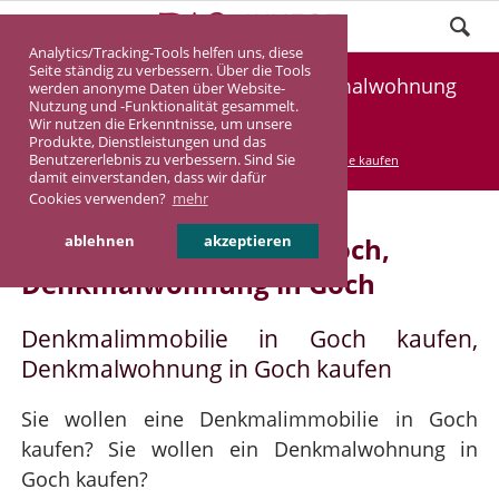
Analytics/Tracking-Tools helfen uns, diese
Seite ständig zu verbessern. Über die Tools
Denkmalimmobilie Goch, Denkmalwohnung
werden anonyme Daten über Website-
Nutzung und -Funktionalität gesammelt.
Goch
Wir nutzen die Erkenntnisse, um unsere
Produkte, Dienstleistungen und das
Benutzererlebnis zu verbessern. Sind Sie
DASINVEST
Service
Denkmalimmobilie kaufen
damit einverstanden, dass wir dafür
Cookies verwenden?
mehr
Denkmalimmobilie in Goch,
ablehnen
akzeptieren
Denkmalwohnung in Goch
Denkmalimmobilie in Goch kaufen,
Denkmalwohnung in Goch kaufen
Sie wollen eine Denkmalimmobilie in Goch
kaufen? Sie wollen ein Denkmalwohnung in
Goch kaufen?