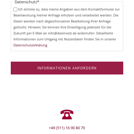
Pflichtfeld
Datenschutz
*
f
c
e
Ich stimme zu, dass meine Angaben aus dem Kontaktformular zur
h
l
Beantwortung meiner Anfrage erhoben und verarbeitet werden. Die
t
d
Daten werden nach abgeschlossener Bearbeitung Ihrer Anfrage
f
e
gelöscht. Hinweis: Sie können Ihre Einwilligung jederzeit für die
l
Zukunft per E-Mail an info@dasinvest.de widerrufen. Detaillierte
d
Informationen zum Umgang mit Nutzerdaten finden Sie in unserer
Datenschutzerklärung
INFORMATIONEN ANFORDERN
+49 (511) 16 90 80 70