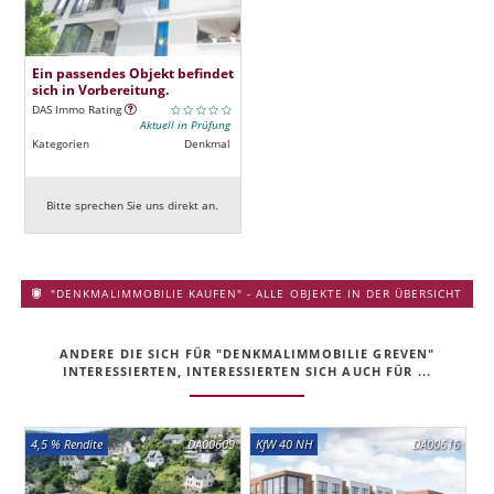
Ein passendes Objekt befindet
sich in Vorbereitung.
DAS Immo Rating
Aktuell in Prüfung
Kategorien
Denkmal
Bitte sprechen Sie uns direkt an.
"DENKMALIMMOBILIE KAUFEN" - ALLE OBJEKTE IN DER ÜBERSICHT
ANDERE DIE SICH FÜR "DENKMALIMMOBILIE GREVEN"
INTERESSIERTEN, INTERESSIERTEN SICH AUCH FÜR ...
4,5 % Rendite
DA00609
KfW 40 NH
DA00616