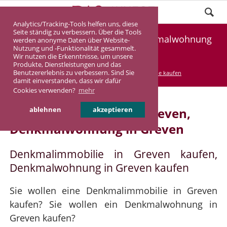
Analytics/Tracking-Tools helfen uns, diese
Seite ständig zu verbessern. Über die Tools
Denkmalimmobilie Greven, Denkmalwohnung
werden anonyme Daten über Website-
Nutzung und -Funktionalität gesammelt.
Greven
Wir nutzen die Erkenntnisse, um unsere
Produkte, Dienstleistungen und das
Benutzererlebnis zu verbessern. Sind Sie
DASINVEST
Service
Denkmalimmobilie kaufen
damit einverstanden, dass wir dafür
Cookies verwenden?
mehr
Denkmalimmobilie in Greven,
ablehnen
akzeptieren
Denkmalwohnung in Greven
Denkmalimmobilie in Greven kaufen,
Denkmalwohnung in Greven kaufen
Sie wollen eine Denkmalimmobilie in Greven
kaufen? Sie wollen ein Denkmalwohnung in
Greven kaufen?