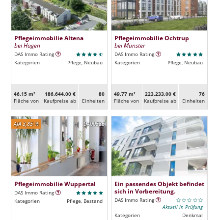
Pflegeimmobilie Altena
Pflegeimmobilie Ochtrup
bei Hagen
bei Münster
DAS Immo Rating
DAS Immo Rating
Kategorien
Pflege, Neubau
Kategorien
Pflege, Neubau
46,15 m²
186.644,00 €
80
49,77 m²
223.233,00 €
76
Fläche von
Kaufpreise ab
Ein­heiten
Fläche von
Kaufpreise ab
Ein­heiten
AfA 3,85 %
DA00536
Pflegeimmobilie Wuppertal
Ein passendes Objekt befindet
sich in Vorbereitung.
DAS Immo Rating
DAS Immo Rating
Kategorien
Pflege, Bestand
Aktuell in Prüfung
Kategorien
Denkmal