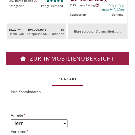
DAS Immo Rating
DAS Immo Rating
Kategorien
Pflege, Bestand
Aktuell in Prüfung
Kategorien
Denkmal
48,27 m²
194.900,00 €
80
Bitte sprechen Sie uns direkt an.
Fläche von
Kaufpreise ab
Ein­heiten
ZUR IMMOBILIENÜBERSICHT
KONTAKT
Ihre Kontaktdaten
O
U
b
R
j
L
e
P
Anrede
*
k
f
t
l
P
P
Vorname
*
i
l