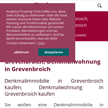
Analytics/Tracking-Tools helfen uns, diese
Seite ständig zu verbessern. Über die Tools
Denkmalimmobilie Grevenbroich,
werden anonyme Daten über Website-
Nutzung und -Funktionalität gesammelt.
Denkmalwohnung Grevenbroich
Wir nutzen die Erkenntnisse, um unsere
Produkte, Dienstleistungen und das
Benutzererlebnis zu verbessern. Sind Sie
DASINVEST
Service
Denkmalimmobilie kaufen
damit einverstanden, dass wir dafür
Cookies verwenden?
mehr
Denkmalimmobilie in
ablehnen
akzeptieren
Grevenbroich, Denkmalwohnung
in Grevenbroich
Denkmalimmobilie in Grevenbroich
kaufen, Denkmalwohnung in
Grevenbroich kaufen
Sie wollen eine Denkmalimmobilie in