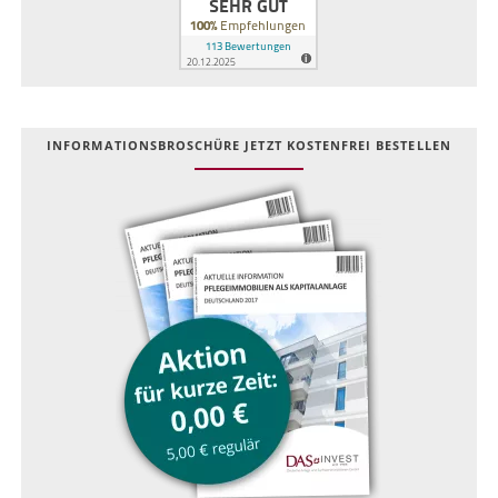
INFOR­MATIONS­BROSCHÜRE JETZT KOSTEN­FREI BESTELLEN