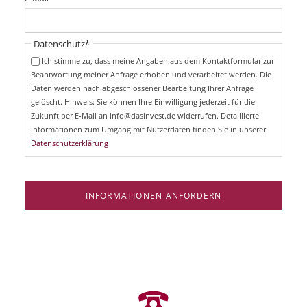
c
f
h
l
t
i
Pflichtfeld
Datenschutz
*
f
c
e
Ich stimme zu, dass meine Angaben aus dem Kontaktformular zur
h
l
Beantwortung meiner Anfrage erhoben und verarbeitet werden. Die
t
d
Daten werden nach abgeschlossener Bearbeitung Ihrer Anfrage
f
e
gelöscht. Hinweis: Sie können Ihre Einwilligung jederzeit für die
l
Zukunft per E-Mail an info@dasinvest.de widerrufen. Detaillierte
d
Informationen zum Umgang mit Nutzerdaten finden Sie in unserer
Datenschutzerklärung
INFORMATIONEN ANFORDERN