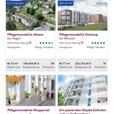
4,5 % Rendite
DA00609
KfW 40 NH
DA00616
Pflegeimmobilie Altena
Pflegeimmobilie Ochtrup
bei Hagen
bei Münster
DAS Immo Rating
DAS Immo Rating
Kategorien
Pflege, Neubau
Kategorien
Pflege, Neubau
46,15 m²
186.644,00 €
80
49,77 m²
223.233,00 €
76
Fläche von
Kaufpreise ab
Ein­heiten
Fläche von
Kaufpreise ab
Ein­heiten
AfA 3,85 %
DA00536
Pflegeimmobilie Wuppertal
Ein passendes Objekt befindet
sich in Vorbereitung.