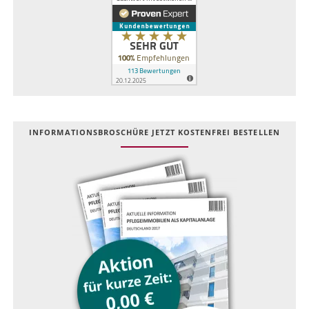
INFOR­MATIONS­BROSCHÜRE JETZT KOSTEN­FREI BESTELLEN