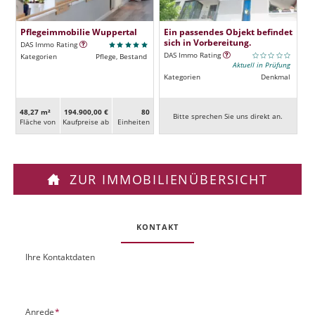
Pflegeimmobilie Wuppertal
Ein passendes Objekt befindet
sich in Vorbereitung.
DAS Immo Rating
DAS Immo Rating
Kategorien
Pflege, Bestand
Aktuell in Prüfung
Kategorien
Denkmal
48,27 m²
194.900,00 €
80
Bitte sprechen Sie uns direkt an.
Fläche von
Kaufpreise ab
Ein­heiten
ZUR IMMOBILIENÜBERSICHT
KONTAKT
Ihre Kontaktdaten
O
U
b
R
j
L
e
P
Anrede
*