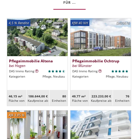
FÜR ...
4,5 % Rendite
DA00609
KfW 40 NH
DA00616
Pflegeimmobilie Altena
Pflegeimmobilie Ochtrup
bei Hagen
bei Münster
DAS Immo Rating
DAS Immo Rating
Kategorien
Pflege, Neubau
Kategorien
Pflege, Neubau
46,15 m²
186.644,00 €
80
49,77 m²
223.233,00 €
76
Fläche von
Kaufpreise ab
Ein­heiten
Fläche von
Kaufpreise ab
Ein­heiten
AfA 3,85 %
DA00536