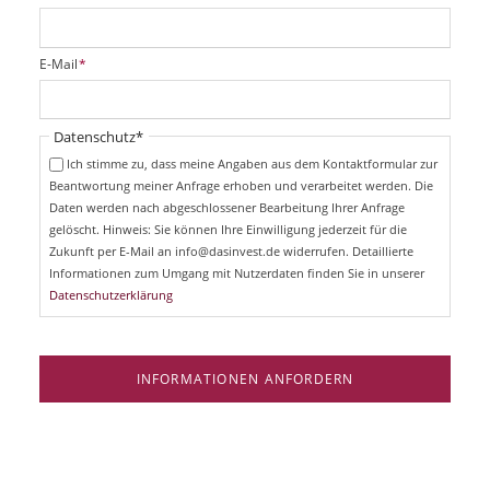
f
l
i
P
E-Mail
*
c
f
h
l
t
i
Pflichtfeld
Datenschutz
*
f
c
e
Ich stimme zu, dass meine Angaben aus dem Kontaktformular zur
h
l
Beantwortung meiner Anfrage erhoben und verarbeitet werden. Die
t
d
Daten werden nach abgeschlossener Bearbeitung Ihrer Anfrage
f
e
gelöscht. Hinweis: Sie können Ihre Einwilligung jederzeit für die
l
Zukunft per E-Mail an info@dasinvest.de widerrufen. Detaillierte
d
Informationen zum Umgang mit Nutzerdaten finden Sie in unserer
Datenschutzerklärung
INFORMATIONEN ANFORDERN