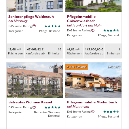
Seniorenpflege Waldesruh
Pflegeimmobilie
bei Marburg
Grävenwiesbach
bei Frankfurt am Main
DAS Immo Rating
DAS Immo Rating
Kategorien
Pflege, Bestand
Kategorien
Pflege, Bestand
18,68 m²
47.069,82 €
16
44,82 m²
145.000,00 €
1
Fläche von
Kaufpreise ab
Ein­heiten
Fläche von
Kaufpreise ab
Ein­heiten
Denkmal-AfA
DA00654
4,8 % Rendite!
DA00529
Betreutes Wohnen Kassel
Pflegeimmobilie Mörlenbach
bei Mannheim
DAS Immo Rating
DAS Immo Rating
Kategorien
Betreutes Wohnen,
Denkmal
Kategorien
Pflege, Bestand