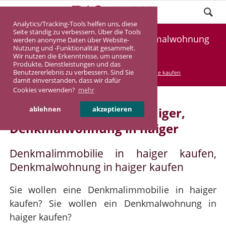
Analytics/Tracking-Tools helfen uns, diese
Seite ständig zu verbessern. Über die Tools
Denkmalimmobilie haiger, Denkmalwohnung
werden anonyme Daten über Website-
Nutzung und -Funktionalität gesammelt.
haiger
Wir nutzen die Erkenntnisse, um unsere
Produkte, Dienstleistungen und das
Benutzererlebnis zu verbessern. Sind Sie
DASINVEST
Service
Denkmalimmobilie kaufen
damit einverstanden, dass wir dafür
Cookies verwenden?
mehr
Denkmalimmobilie in haiger,
ablehnen
akzeptieren
Denkmalwohnung in haiger
Denkmalimmobilie in haiger kaufen,
Denkmalwohnung in haiger kaufen
Sie wollen eine Denkmalimmobilie in haiger
kaufen? Sie wollen ein Denkmalwohnung in
haiger kaufen?