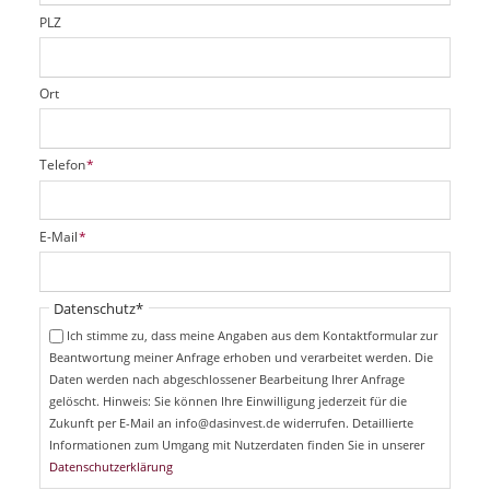
d
PLZ
Ort
P
Telefon
*
f
l
i
P
E-Mail
*
c
f
h
l
t
i
Pflichtfeld
Datenschutz
*
f
c
e
Ich stimme zu, dass meine Angaben aus dem Kontaktformular zur
h
l
Beantwortung meiner Anfrage erhoben und verarbeitet werden. Die
t
d
Daten werden nach abgeschlossener Bearbeitung Ihrer Anfrage
f
e
gelöscht. Hinweis: Sie können Ihre Einwilligung jederzeit für die
l
Zukunft per E-Mail an info@dasinvest.de widerrufen. Detaillierte
d
Informationen zum Umgang mit Nutzerdaten finden Sie in unserer
Datenschutzerklärung