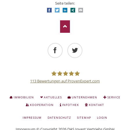
Seite teilen:
Facebook
Twitter
LinkedIn
Xing
E-mail
Facebook
Twitter
113
Bewertungen auf ProvenExpert.com
Deutsche
NAVIGATION
IMMOBILIEN
AKTUELLES
UNTERNEHMEN
SERVICE
ÜBERSPRINGEN
Anlage
KOOPERATION
INFOTHEK
KONTAKT
NAVIGATION
IMPRESSUM
DATENSCHUTZ
SITEMAP
LOGIN
und
ÜBERSPRINGEN
Impressum
© Copyright 2026 DAS Invest Vertriebs GmbH