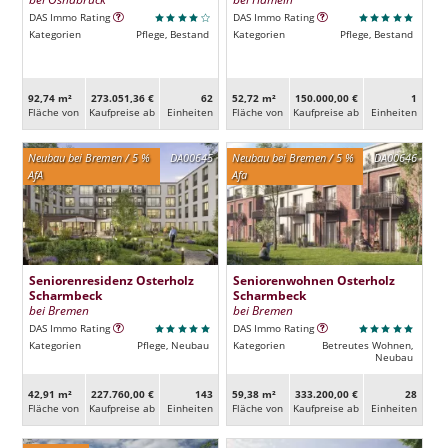
DAS Immo Rating
DAS Immo Rating
Kategorien
Pflege, Bestand
Kategorien
Pflege, Bestand
92,74 m²
273.051,36 €
62
52,72 m²
150.000,00 €
1
Fläche von
Kaufpreise ab
Ein­heiten
Fläche von
Kaufpreise ab
Ein­heiten
Neubau bei Bremen / 5 %
DA00645
Neubau bei Bremen / 5 %
DA00646
AfA
Afa
Seniorenresidenz Osterholz
Seniorenwohnen Osterholz
Scharmbeck
Scharmbeck
bei Bremen
bei Bremen
DAS Immo Rating
DAS Immo Rating
Kategorien
Pflege, Neubau
Kategorien
Betreutes Wohnen,
Neubau
42,91 m²
227.760,00 €
143
59,38 m²
333.200,00 €
28
Fläche von
Kaufpreise ab
Ein­heiten
Fläche von
Kaufpreise ab
Ein­heiten