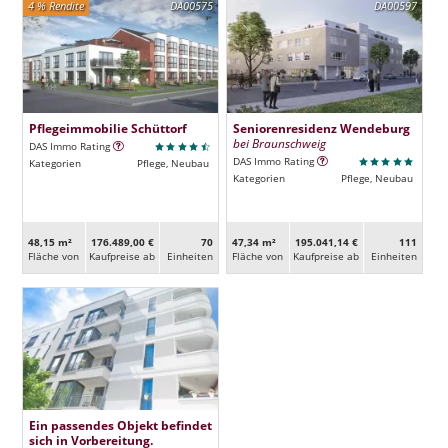
4 % Rendite
DA00575
DA00597
Pflegeimmobilie Schüttorf
Seniorenresidenz Wendeburg
bei Braunschweig
DAS Immo Rating
DAS Immo Rating
Kategorien
Pflege, Neubau
Kategorien
Pflege, Neubau
48,15 m²
176.489,00 €
70
47,34 m²
195.041,14 €
111
Fläche von
Kaufpreise ab
Ein­heiten
Fläche von
Kaufpreise ab
Ein­heiten
Ein passendes Objekt befindet
sich in Vorbereitung.