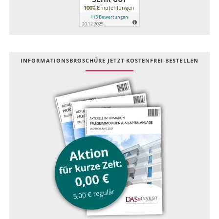
INFOR­MATIONS­BROSCHÜRE JETZT KOSTEN­FREI BESTELLEN