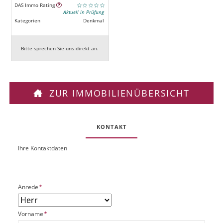
DAS Immo Rating
Aktuell in Prüfung
Kategorien
Denkmal
Bitte sprechen Sie uns direkt an.
ZUR IMMOBILIENÜBERSICHT
KONTAKT
Ihre Kontaktdaten
O
U
b
R
j
L
e
P
Anrede
*
k
f
t
l
P
P
Vorname
*
i
l
f