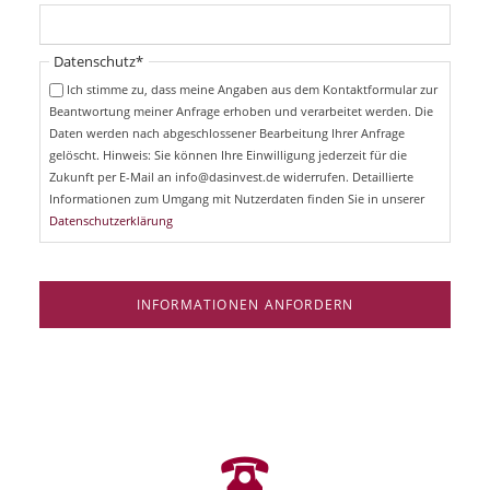
c
f
h
l
t
i
Pflichtfeld
Datenschutz
*
f
c
e
Ich stimme zu, dass meine Angaben aus dem Kontaktformular zur
h
l
Beantwortung meiner Anfrage erhoben und verarbeitet werden. Die
t
d
Daten werden nach abgeschlossener Bearbeitung Ihrer Anfrage
f
e
gelöscht. Hinweis: Sie können Ihre Einwilligung jederzeit für die
l
Zukunft per E-Mail an info@dasinvest.de widerrufen. Detaillierte
d
Informationen zum Umgang mit Nutzerdaten finden Sie in unserer
Datenschutzerklärung
INFORMATIONEN ANFORDERN