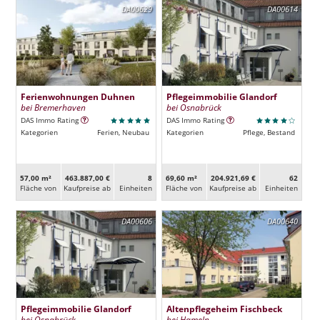
DA00629
DA00614
Ferienwohnungen Duhnen
Pflegeimmobilie Glandorf
bei Bremerhaven
bei Osnabrück
DAS Immo Rating
DAS Immo Rating
Kategorien
Ferien, Neubau
Kategorien
Pflege, Bestand
57,00 m²
463.887,00 €
8
69,60 m²
204.921,69 €
62
Fläche von
Kaufpreise ab
Ein­heiten
Fläche von
Kaufpreise ab
Ein­heiten
DA00606
DA00640
Pflegeimmobilie Glandorf
Altenpflegeheim Fischbeck
bei Osnabrück
bei Hameln