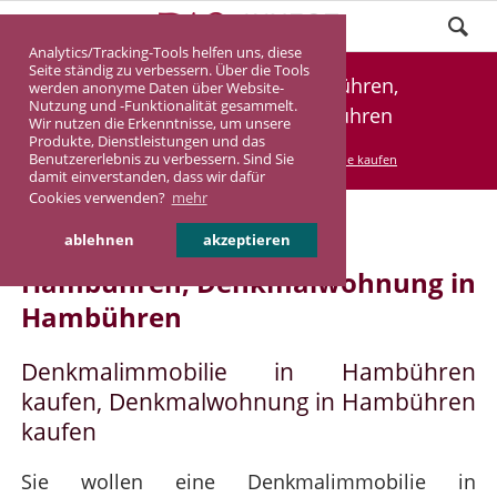
Analytics/Tracking-Tools helfen uns, diese
Seite ständig zu verbessern. Über die Tools
Denkmalimmobilie Hambühren,
werden anonyme Daten über Website-
Nutzung und -Funktionalität gesammelt.
Denkmalwohnung Hambühren
Wir nutzen die Erkenntnisse, um unsere
Produkte, Dienstleistungen und das
Benutzererlebnis zu verbessern. Sind Sie
DASINVEST
Service
Denkmalimmobilie kaufen
damit einverstanden, dass wir dafür
Cookies verwenden?
mehr
Denkmalimmobilie in
ablehnen
akzeptieren
Hambühren, Denkmalwohnung in
Hambühren
Denkmalimmobilie in Hambühren
kaufen, Denkmalwohnung in Hambühren
kaufen
Sie wollen eine Denkmalimmobilie in