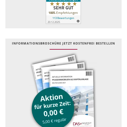
INFOR­MATIONS­BROSCHÜRE JETZT KOSTEN­FREI BESTELLEN