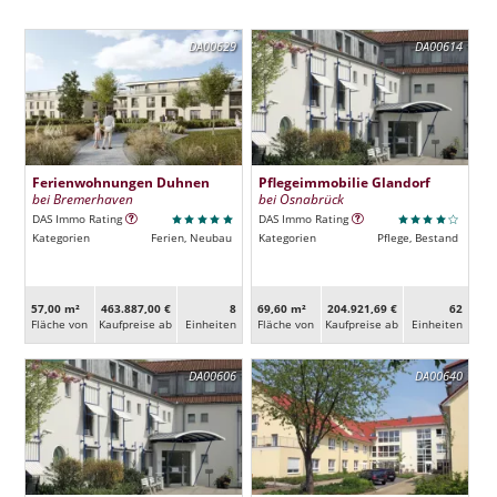
DA00629
DA00614
Ferienwohnungen Duhnen
Pflegeimmobilie Glandorf
bei Bremerhaven
bei Osnabrück
DAS Immo Rating
DAS Immo Rating
Kategorien
Ferien, Neubau
Kategorien
Pflege, Bestand
57,00 m²
463.887,00 €
8
69,60 m²
204.921,69 €
62
Fläche von
Kaufpreise ab
Ein­heiten
Fläche von
Kaufpreise ab
Ein­heiten
DA00606
DA00640