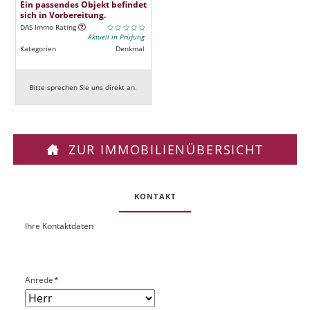
Ein passendes Objekt befindet
sich in Vorbereitung.
DAS Immo Rating
Aktuell in Prüfung
Kategorien
Denkmal
Bitte sprechen Sie uns direkt an.
ZUR IMMOBILIENÜBERSICHT
KONTAKT
Ihre Kontaktdaten
O
U
b
R
j
L
e
P
Anrede
*
k
f
t
l