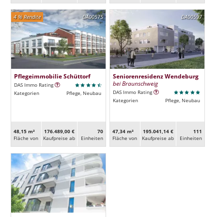
4 % Rendite
DA00575
DA00597
Pflegeimmobilie Schüttorf
Seniorenresidenz Wendeburg
bei Braunschweig
DAS Immo Rating
DAS Immo Rating
Kategorien
Pflege, Neubau
Kategorien
Pflege, Neubau
48,15 m²
176.489,00 €
70
47,34 m²
195.041,14 €
111
Fläche von
Kaufpreise ab
Ein­heiten
Fläche von
Kaufpreise ab
Ein­heiten