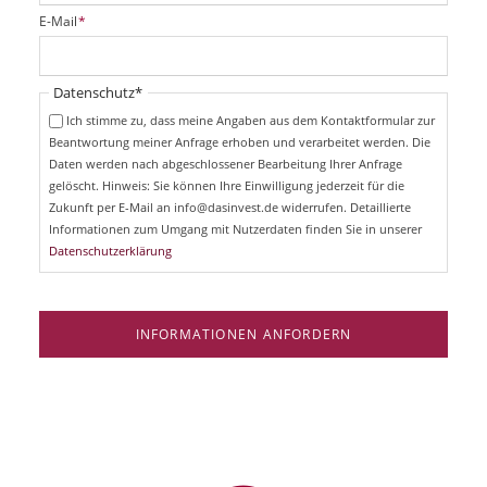
i
P
E-Mail
*
c
f
h
l
t
i
Pflichtfeld
Datenschutz
*
f
c
e
Ich stimme zu, dass meine Angaben aus dem Kontaktformular zur
h
l
Beantwortung meiner Anfrage erhoben und verarbeitet werden. Die
t
d
Daten werden nach abgeschlossener Bearbeitung Ihrer Anfrage
f
e
gelöscht. Hinweis: Sie können Ihre Einwilligung jederzeit für die
l
Zukunft per E-Mail an info@dasinvest.de widerrufen. Detaillierte
d
Informationen zum Umgang mit Nutzerdaten finden Sie in unserer
Datenschutzerklärung
INFORMATIONEN ANFORDERN