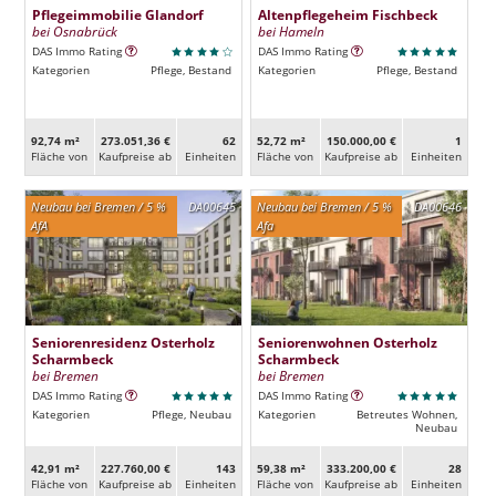
Pflegeimmobilie Glandorf
Altenpflegeheim Fischbeck
bei Osnabrück
bei Hameln
DAS Immo Rating
DAS Immo Rating
Kategorien
Pflege, Bestand
Kategorien
Pflege, Bestand
92,74 m²
273.051,36 €
62
52,72 m²
150.000,00 €
1
Fläche von
Kaufpreise ab
Ein­heiten
Fläche von
Kaufpreise ab
Ein­heiten
Neubau bei Bremen / 5 %
DA00645
Neubau bei Bremen / 5 %
DA00646
AfA
Afa
Seniorenresidenz Osterholz
Seniorenwohnen Osterholz
Scharmbeck
Scharmbeck
bei Bremen
bei Bremen
DAS Immo Rating
DAS Immo Rating
Kategorien
Pflege, Neubau
Kategorien
Betreutes Wohnen,
Neubau
42,91 m²
227.760,00 €
143
59,38 m²
333.200,00 €
28
Fläche von
Kaufpreise ab
Ein­heiten
Fläche von
Kaufpreise ab
Ein­heiten