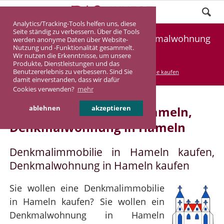
Analytics/Tracking-Tools helfen uns, diese
Seite ständig zu verbessern. Über die Tools
Denkmalimmobilie Hameln, Denkmalwohnung
werden anonyme Daten über Website-
Nutzung und -Funktionalität gesammelt.
Hameln
Wir nutzen die Erkenntnisse, um unsere
Produkte, Dienstleistungen und das
Benutzererlebnis zu verbessern. Sind Sie
DASINVEST
Service
Denkmalimmobilie kaufen
damit einverstanden, dass wir dafür
Cookies verwenden?
mehr
Denkmalimmobilie in Hameln,
ablehnen
akzeptieren
Denkmalwohnung in Hameln
Denkmalimmobilie in Hameln kaufen,
Denkmalwohnung in Hameln kaufen
Sie wollen eine Denkmalimmobilie
in Hameln kaufen? Sie wollen ein
Denkmalwohnung in Hameln