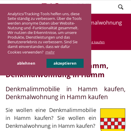
Analytics/Tracking-Tools helfen uns, diese
Seite ständig zu verbessern. Über die Tools
Denkmalimmobilie Hamm, Denkmalwohnung
werden anonyme Daten über Website-
Nutzung und -Funktionalität gesammelt.
Hamm
Wir nutzen die Erkenntnisse, um unsere
Produkte, Dienstleistungen und das
Benutzererlebnis zu verbessern. Sind Sie
DASINVEST
Service
Denkmalimmobilie kaufen
damit einverstanden, dass wir dafür
Cookies verwenden?
mehr
Denkmalimmobilie in Hamm,
ablehnen
akzeptieren
Denkmalwohnung in Hamm
Denkmalimmobilie in Hamm kaufen,
Denkmalwohnung in Hamm kaufen
Sie wollen eine Denkmalimmobilie
in Hamm kaufen? Sie wollen ein
Denkmalwohnung in Hamm kaufen?