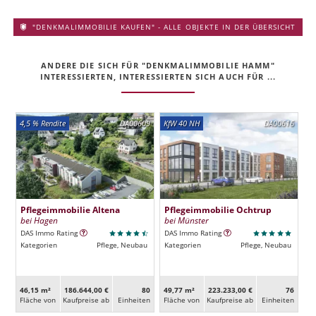
"DENKMALIMMOBILIE KAUFEN" - ALLE OBJEKTE IN DER ÜBERSICHT
ANDERE DIE SICH FÜR "DENKMALIMMOBILIE HAMM"
INTERESSIERTEN, INTERESSIERTEN SICH AUCH FÜR ...
4,5 % Rendite
DA00609
KfW 40 NH
DA00616
Pflegeimmobilie Altena
Pflegeimmobilie Ochtrup
bei Hagen
bei Münster
DAS Immo Rating
DAS Immo Rating
Kategorien
Pflege, Neubau
Kategorien
Pflege, Neubau
46,15 m²
186.644,00 €
80
49,77 m²
223.233,00 €
76
Fläche von
Kaufpreise ab
Ein­heiten
Fläche von
Kaufpreise ab
Ein­heiten