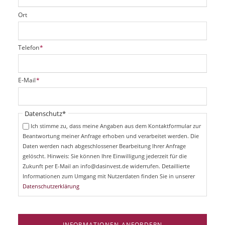
Ort
P
Telefon
*
f
l
i
P
E-Mail
*
c
f
h
l
t
i
Pflichtfeld
Datenschutz
*
f
c
e
Ich stimme zu, dass meine Angaben aus dem Kontaktformular zur
h
l
Beantwortung meiner Anfrage erhoben und verarbeitet werden. Die
t
d
Daten werden nach abgeschlossener Bearbeitung Ihrer Anfrage
f
e
gelöscht. Hinweis: Sie können Ihre Einwilligung jederzeit für die
l
Zukunft per E-Mail an info@dasinvest.de widerrufen. Detaillierte
d
Informationen zum Umgang mit Nutzerdaten finden Sie in unserer
Datenschutzerklärung
INFORMATIONEN ANFORDERN