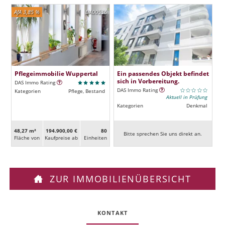
AfA 3,85 %
DA00536
Pflegeimmobilie Wuppertal
Ein passendes Objekt befindet
sich in Vorbereitung.
DAS Immo Rating
DAS Immo Rating
Kategorien
Pflege, Bestand
Aktuell in Prüfung
Kategorien
Denkmal
48,27 m²
194.900,00 €
80
Bitte sprechen Sie uns direkt an.
Fläche von
Kaufpreise ab
Ein­heiten
ZUR IMMOBILIENÜBERSICHT
KONTAKT