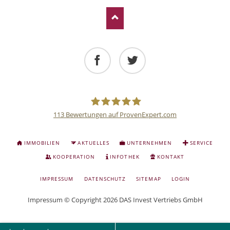
Facebook
Twitter
113
Bewertungen auf ProvenExpert.com
Deutsche
NAVIGATION
IMMOBILIEN
AKTUELLES
UNTERNEHMEN
SERVICE
ÜBERSPRINGEN
Anlage
KOOPERATION
INFOTHEK
KONTAKT
NAVIGATION
IMPRESSUM
DATENSCHUTZ
SITEMAP
LOGIN
und
ÜBERSPRINGEN
Impressum
© Copyright 2026 DAS Invest Vertriebs GmbH
Sachwert