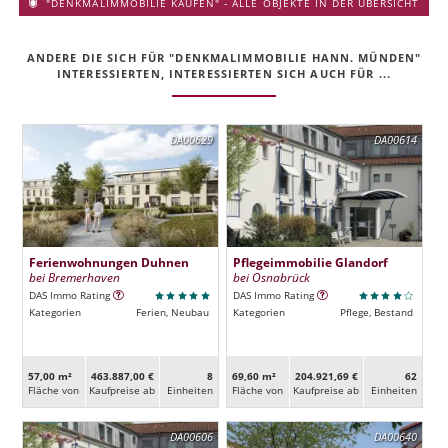
"DENKMALIMMOBILIE KAUFEN" - ALLE OBJEKTE IN DER ÜBERSICHT
ANDERE DIE SICH FÜR "DENKMALIMMOBILIE HANN. MÜNDEN"
INTERESSIERTEN, INTERESSIERTEN SICH AUCH FÜR ...
DA00629
DA00614
Ferienwohnungen Duhnen
Pflegeimmobilie Glandorf
bei Bremerhaven
bei Osnabrück
DAS Immo Rating
DAS Immo Rating
Kategorien
Ferien, Neubau
Kategorien
Pflege, Bestand
57,00 m²
463.887,00 €
8
69,60 m²
204.921,69 €
62
Fläche von
Kaufpreise ab
Ein­heiten
Fläche von
Kaufpreise ab
Ein­heiten
DA00606
DA00640