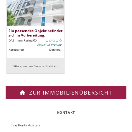
Ein passendes Objekt befindet
sich in Vorbereitung.
DAS Immo Rating
Aktuell in Prüfung
Kategorien
Denkmal
Bitte sprechen Sie uns direkt an.
ZUR IMMOBILIENÜBERSICHT
KONTAKT
Ihre Kontaktdaten
O
U