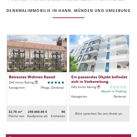
DENKMALIMMOBILIE IN HANN. MÜNDEN UND UMGEBUNG
Denkmal-AfA
DA00654
Betreutes Wohnen Kassel
Ein passendes Objekt befindet
sich in Vorbereitung.
DAS Immo Rating
DAS Immo Rating
Kategorien
Pflege, Denkmal
Aktuell in Prüfung
Kategorien
Denkmal
32,76 m²
259.660,00 €
96
Bitte sprechen Sie uns direkt an.
Fläche von
Kaufpreise ab
Ein­heiten