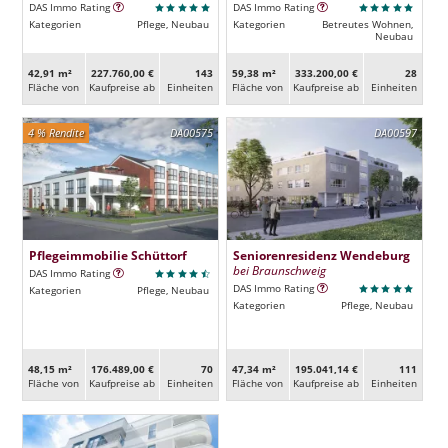
DAS Immo Rating
DAS Immo Rating
Kategorien
Pflege, Neubau
Kategorien
Betreutes Wohnen,
Neubau
42,91 m²
227.760,00 €
143
59,38 m²
333.200,00 €
28
Fläche von
Kaufpreise ab
Ein­heiten
Fläche von
Kaufpreise ab
Ein­heiten
4 % Rendite
DA00575
DA00597
Pflegeimmobilie Schüttorf
Seniorenresidenz Wendeburg
bei Braunschweig
DAS Immo Rating
DAS Immo Rating
Kategorien
Pflege, Neubau
Kategorien
Pflege, Neubau
48,15 m²
176.489,00 €
70
47,34 m²
195.041,14 €
111
Fläche von
Kaufpreise ab
Ein­heiten
Fläche von
Kaufpreise ab
Ein­heiten