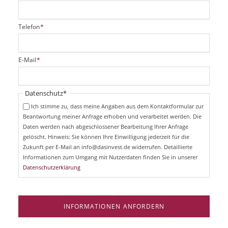
P
Telefon
*
f
l
i
P
E-Mail
*
c
f
h
l
t
i
Pflichtfeld
Datenschutz
*
f
c
e
Ich stimme zu, dass meine Angaben aus dem Kontaktformular zur
h
l
Beantwortung meiner Anfrage erhoben und verarbeitet werden. Die
t
d
Daten werden nach abgeschlossener Bearbeitung Ihrer Anfrage
f
e
gelöscht. Hinweis: Sie können Ihre Einwilligung jederzeit für die
l
Zukunft per E-Mail an info@dasinvest.de widerrufen. Detaillierte
d
Informationen zum Umgang mit Nutzerdaten finden Sie in unserer
Datenschutzerklärung
INFORMATIONEN ANFORDERN