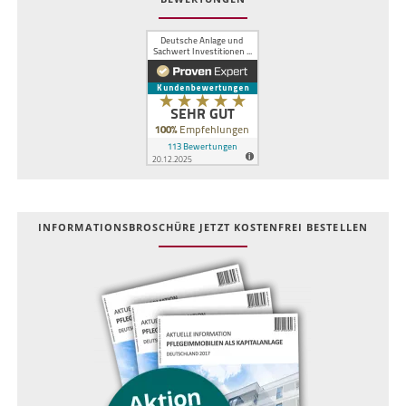
INFOR­MATIONS­BROSCHÜRE JETZT KOSTEN­FREI BESTELLEN