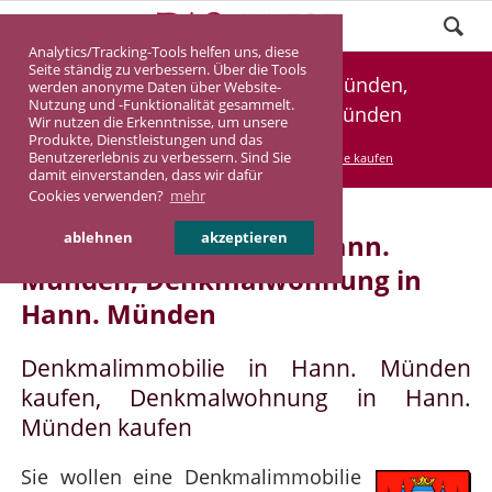
Analytics/Tracking-Tools helfen uns, diese
Seite ständig zu verbessern. Über die Tools
Denkmalimmobilie Hann. Münden,
werden anonyme Daten über Website-
Nutzung und -Funktionalität gesammelt.
Denkmalwohnung Hann. Münden
Wir nutzen die Erkenntnisse, um unsere
Produkte, Dienstleistungen und das
Benutzererlebnis zu verbessern. Sind Sie
DASINVEST
Service
Denkmalimmobilie kaufen
damit einverstanden, dass wir dafür
Cookies verwenden?
mehr
Denkmalimmobilie in Hann.
ablehnen
akzeptieren
Münden, Denkmalwohnung in
Hann. Münden
Denkmalimmobilie in Hann. Münden
kaufen, Denkmalwohnung in Hann.
Münden kaufen
Sie wollen eine Denkmalimmobilie