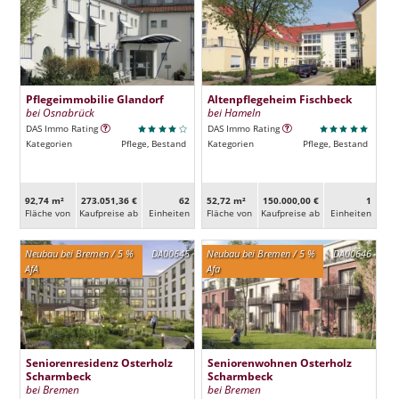
Pflegeimmobilie Glandorf
Altenpflegeheim Fischbeck
bei Osnabrück
bei Hameln
DAS Immo Rating
DAS Immo Rating
Kategorien
Pflege, Bestand
Kategorien
Pflege, Bestand
92,74 m²
273.051,36 €
62
52,72 m²
150.000,00 €
1
Fläche von
Kaufpreise ab
Ein­heiten
Fläche von
Kaufpreise ab
Ein­heiten
Neubau bei Bremen / 5 %
DA00645
Neubau bei Bremen / 5 %
DA00646
AfA
Afa
Seniorenresidenz Osterholz
Seniorenwohnen Osterholz
Scharmbeck
Scharmbeck
bei Bremen
bei Bremen